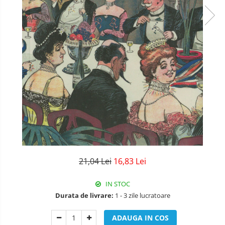
Literatura
Psihologie
Sanatate
Sociologie
Stiinta
21,04 Lei
16,83 Lei
IN STOC
Durata de livrare:
1 - 3 zile lucratoare
ADAUGA IN COS