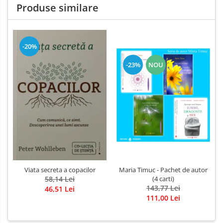
Produse similare
-20%
-23%
NOU
Viata secreta a copacilor
Maria Timuc - Pachet de autor
58,14 Lei
(4 carti)
143,77 Lei
46,51 Lei
111,00 Lei