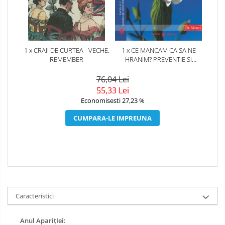
1 x CRAII DE CURTEA - VECHE.
1 x CE MANCAM CA SA NE
REMEMBER
HRANIM? PREVENTIE SI
TERAPIE PRIN DIETA IN BOLILE
CARDIOVASCULARE SI IN
76,04 Lei
DIABETUL ZAHARAT
55,33 Lei
Economisesti 27,23 %
CUMPARA-LE IMPREUNA
Caracteristici
Anul AparițIei: