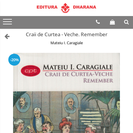
Toate Produsele
CARTI EDITURA DHARANA
Craii de Curtea - Veche. Remember
OFERTE LA PACHET
Mateiu I. Caragiale
Carti cu AUTOGRAF
Terapii
-20%
Dietoterapie
Dezvoltare
personala
Spiritualitate
Arta
AUDIOBOOK
Business, Economie
Carti pentru copii
Diverse
Filosofie
Istorie