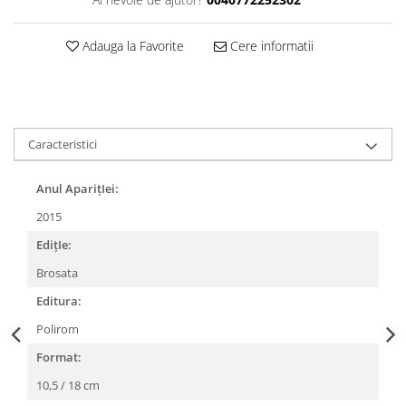
Adauga la Favorite
Cere informatii
Caracteristici
Anul AparițIei:
2015
EdițIe:
Brosata
Editura:
Polirom
Format:
10,5 / 18 cm