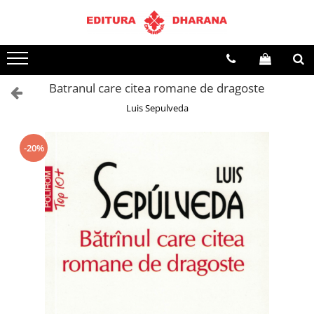
Toate Produsele
CARTI EDITURA DHARANA
Batranul care citea romane de dragoste
OFERTE LA PACHET
Luis Sepulveda
Carti cu AUTOGRAF
Terapii
Dietoterapie
-20%
Dezvoltare personala
Spiritualitate
Arta
AUDIOBOOK
Business, Economie
Carti pentru copii
Diverse
Filosofie