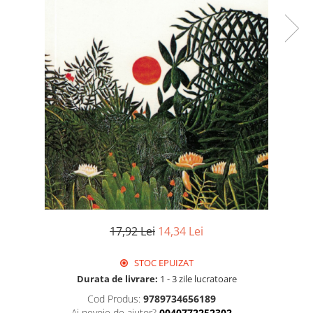
Istorie
Literatura
Psihologie
Sanatate
Sociologie
Stiinta
17,92 Lei
14,34 Lei
STOC EPUIZAT
Durata de livrare:
1 - 3 zile lucratoare
Cod Produs:
9789734656189
Ai nevoie de ajutor?
0040772252302