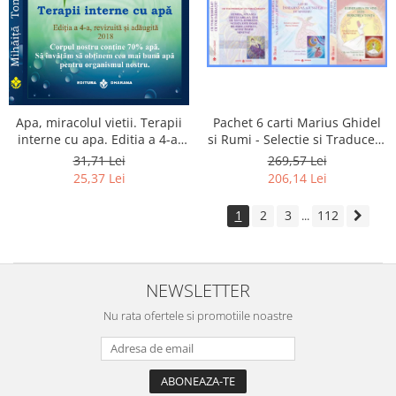
Apa, miracolul vietii. Terapii
Pachet 6 carti Marius Ghidel
interne cu apa. Editia a 4-a,
si Rumi - Selectie si Traducere
revizuita si adaugita.
de Marius Ghidel
31,71 Lei
269,57 Lei
25,37 Lei
206,14 Lei
1
2
3
112
...
NEWSLETTER
Nu rata ofertele si promotiile noastre