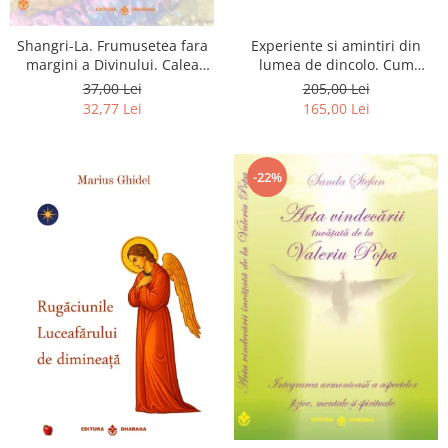
Shangri-La. Frumusetea fara
Experiente si amintiri din
margini a Divinului. Calea
lumea de dincolo. Cum
catre fericire
obtinem puteri
37,00 Lei
205,00 Lei
extrasenzoriale - cu exercitii
32,77 Lei
165,00 Lei
-22%