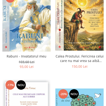
Calea Prostului. Fericirea celui
Rabuni - Invatatorul meu
care nu mai vrea sa aibă
103,60 Lei
dreptate - Intoarcerea la
150,00 Lei
93,00 Lei
Simplitatea care mantuieste
sufletul
-17%
NOU
-20%
NOU