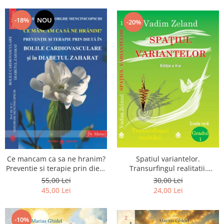
Dumnezeu
-18%
NOU
-20%
Spatiul variantelor.
Ce mancam ca sa ne hranim?
Transurfingul realitatii.
Preventie si terapie prin dieta
Gradul 1. Cum sa ne
in bolile cardiovasculare si in
30,00 Lei
55,00 Lei
dezvoltam intuitia si sa ne
diabetul zaharat
24,00 Lei
45,00 Lei
alegem soarta
-10%