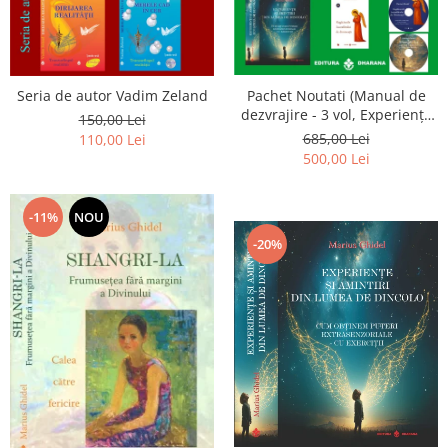
Seria de autor Vadim Zeland
Pachet Noutati (Manual de
dezvrajire - 3 vol, Experiențe
150,00 Lei
și amintiri, Rugăciunile
685,00 Lei
110,00 Lei
Luceafarului de dimineata) -
500,00 Lei
Marius Ghidel
-11%
NOU
-20%