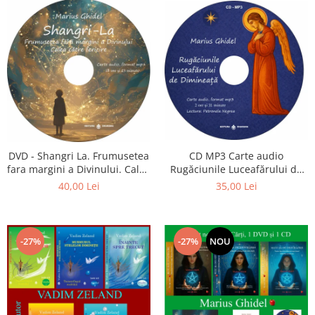
CD MP3 Carte audio
DVD - Shangri La. Frumusetea
Rugăciunile Luceafărului de
fara margini a Divinului. Calea
dimineață
catre fericire
35,00 Lei
40,00 Lei
-27%
-27%
NOU