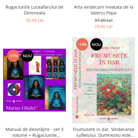
Arta vindecarii invatata de la
Rugaciunile Luceafarului de
Valeriu Popa
Dimineata
37,00 Lei
30,00 Lei
29,00 Lei
-13%
NOU
-17%
NOU
Manual de dezvrăjire - set 3
Frumusete in dar. Vindecarea
volume + Rugaciunile
sufletului. Dumnezeu este