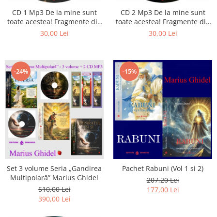
Istorie
CD 1 Mp3 De la mine sunt
CD 2 Mp3 De la mine sunt
Literatura
toate acestea! Fragmente din
toate acestea! Fragmente din
Psihologie
cărțile lui Marius Ghidel
cărțile lui Marius Ghidel
30,00 Lei
30,00 Lei
Sanatate
Sociologie
Stiinta
-24%
-15%
Set 3 volume Seria „Gandirea
Pachet Rabuni (Vol 1 si 2)
Multipolară” Marius Ghidel
207,20 Lei
510,00 Lei
177,00 Lei
390,00 Lei