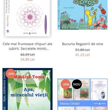
Bucuria Regasirii de sine
Cele mai frumoase chipuri ale
iubirii. Secretele mintii
51,80 Lei
omenesti in opera marelui
42,29 Lei
41,23 Lei
initiat, Rumi
34,89 Lei
-20%
-24%
NOU