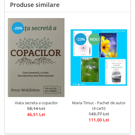
Produse similare
-20%
-23%
NOU
Viata secreta a copacilor
Maria Timuc - Pachet de autor
58,14 Lei
(4 carti)
143,77 Lei
46,51 Lei
111,00 Lei