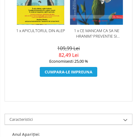
1 x APICULTORUL DIN ALEP
1 x CE MANCAM CA SA NE
HRANIM? PREVENTIE SI
TERAPIE PRIN DIETA IN BOLILE
CARDIOVASCULARE SI IN
109,99 Lei
DIABETUL ZAHARAT
82,49 Lei
Economisesti 25,00 %
CUMPARA-LE IMPREUNA
Caracteristici
Anul AparițIei: