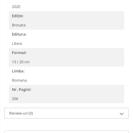
2020
EdițIe:
Brosata
Editura:
Litera
Format:
13 / 20 cm
Limba:
Romana
Nr. Pagini:
336
Review-uri
(0)