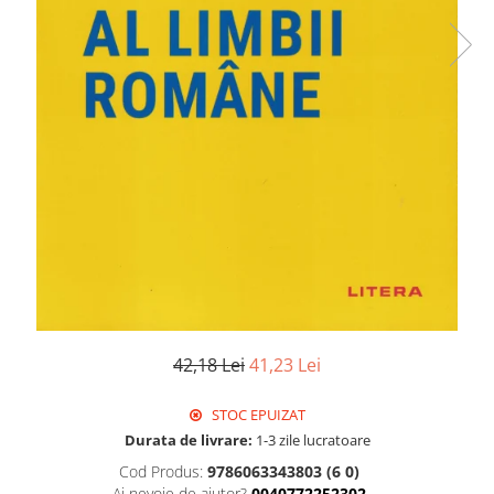
42,18 Lei
41,23 Lei
STOC EPUIZAT
Durata de livrare:
1-3 zile lucratoare
Cod Produs:
9786063343803 (6 0)
Ai nevoie de ajutor?
0040772252302