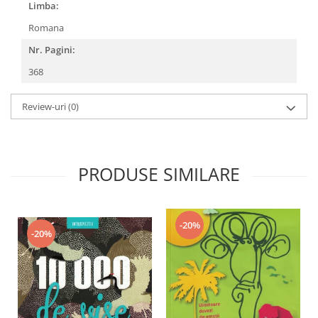
Limba:
Romana
Nr. Pagini:
368
Review-uri
(0)
PRODUSE SIMILARE
-20%
-20%