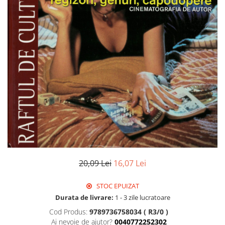
20,09 Lei
16,07 Lei
STOC EPUIZAT
Durata de livrare:
1 - 3 zile lucratoare
Cod Produs:
9789736758034 ( R3/0 )
Ai nevoie de ajutor?
0040772252302