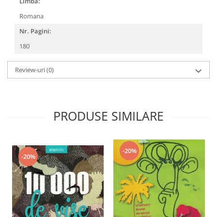
Limba:
Romana
Nr. Pagini:
180
Review-uri
(0)
PRODUSE SIMILARE
-20%
-20%