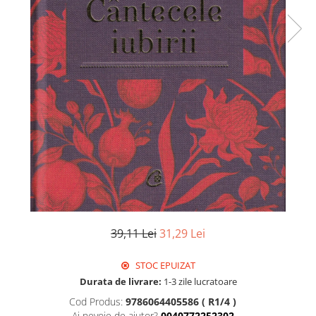
39,11 Lei
31,29 Lei
STOC EPUIZAT
Durata de livrare:
1-3 zile lucratoare
Cod Produs:
9786064405586 ( R1/4 )
Ai nevoie de ajutor?
0040772252302