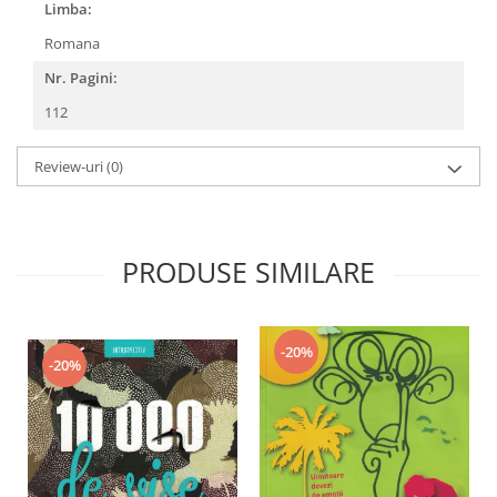
Limba:
Romana
Nr. Pagini:
112
Review-uri
(0)
PRODUSE SIMILARE
-20%
-20%