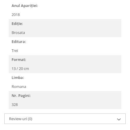
Anul AparițIei:
2018
EdițIe:
Brosata
Editura:
Trei
Format:
13 / 20 cm
Limba:
Romana
Nr. Pagini:
328
Review-uri
(0)