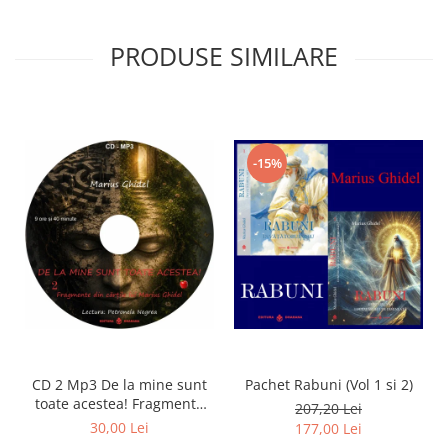
PRODUSE SIMILARE
-15%
CD 2 Mp3 De la mine sunt
Pachet Rabuni (Vol 1 si 2)
toate acestea! Fragmente
207,20 Lei
din cărțile lui Marius Ghidel
30,00 Lei
177,00 Lei