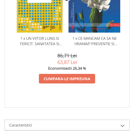
1 x UN VIITOR LUNG SI
1 x CE MANCAM CA SA NE
FERICIT. SANATATEA SI
HRANIM? PREVENTIE SI
SIGURANTA FINANCIARA IN
TERAPIE PRIN DIETA IN BOLILE
EPOCA LONGEVITATII
CARDIOVASCULARE SI IN
86,71 Lei
CRESCUTE
DIABETUL ZAHARAT
63,87 Lei
Economisesti 26,34 %
CUMPARA-LE IMPREUNA
Caracteristici