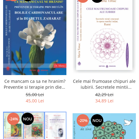
Cele mai frumoase chipuri ale
Ce mancam ca sa ne hranim?
iubirii. Secretele mintii
Preventie si terapie prin dieta
omenesti in opera marelui
in bolile cardiovasculare si in
42,29 Lei
55,00 Lei
initiat, Rumi
diabetul zaharat
34,89 Lei
45,00 Lei
-24%
NOU
-20%
NOU