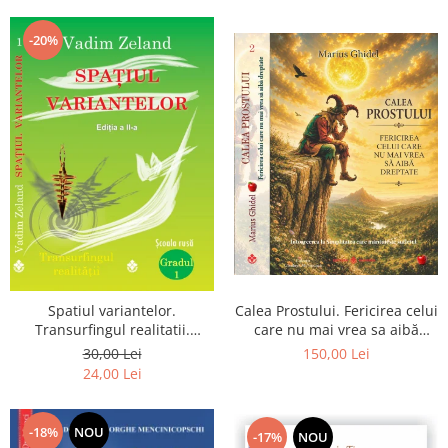
Dumnezeu
-20%
Spatiul variantelor.
Calea Prostului. Fericirea celui
Transurfingul realitatii.
care nu mai vrea sa aibă
Gradul 1. Cum sa ne
dreptate - Intoarcerea la
30,00 Lei
150,00 Lei
dezvoltam intuitia si sa ne
Simplitatea care mantuieste
24,00 Lei
alegem soarta
sufletul
-18%
NOU
-17%
NOU