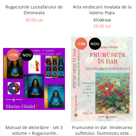
Arta vindecarii invatata de la
Rugaciunile Luceafarului de
Valeriu Popa
Dimineata
37,00 Lei
30,00 Lei
29,00 Lei
-13%
NOU
-17%
NOU
Manual de dezvrăjire - set 3
Frumusete in dar. Vindecarea
volume + Rugaciunile
sufletului. Dumnezeu este