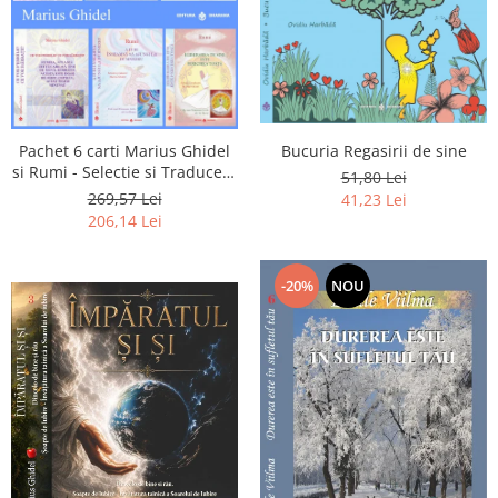
Pachet 6 carti Marius Ghidel
Bucuria Regasirii de sine
si Rumi - Selectie si Traducere
51,80 Lei
de Marius Ghidel
269,57 Lei
41,23 Lei
206,14 Lei
-20%
NOU