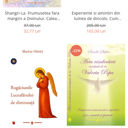
Shangri-La. Frumusetea fara
Experiente si amintiri din
margini a Divinului. Calea
lumea de dincolo. Cum
catre fericire
obtinem puteri
37,00 Lei
205,00 Lei
extrasenzoriale - cu exercitii
32,77 Lei
165,00 Lei
-22%