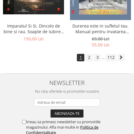
Imparatul Si Si. Dincolo de
Durerea este in sufletul tau.
bine si rau. Soapte de Iubire -
Manual pentru invatarea
Invatatura tainica a Soarelui
limbajului stresurilor Seria
150,00 Lei
69,00 Lei
de Iubire
Invata sa te Ierti Luule Viilma
55,00 Lei
1
2
3
112
...
NEWSLETTER
Nu rata ofertele si promotiile noastre
Vreau sa primesc newsletter cu promotiile
magazinului. Afla mai multe in
Politica de
Confidentialitate