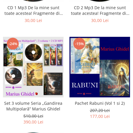
Istorie
CD 1 Mp3 De la mine sunt
CD 2 Mp3 De la mine sunt
Literatura
toate acestea! Fragmente din
toate acestea! Fragmente din
Psihologie
cărțile lui Marius Ghidel
cărțile lui Marius Ghidel
30,00 Lei
30,00 Lei
Sanatate
Sociologie
Stiinta
-24%
-15%
Set 3 volume Seria „Gandirea
Pachet Rabuni (Vol 1 si 2)
Multipolară” Marius Ghidel
207,20 Lei
510,00 Lei
177,00 Lei
390,00 Lei