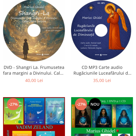
CD MP3 Carte audio
DVD - Shangri La. Frumusetea
Rugăciunile Luceafărului de
fara margini a Divinului. Calea
dimineață
catre fericire
35,00 Lei
40,00 Lei
-27%
-27%
NOU