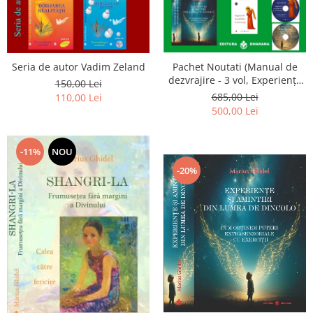
Seria de autor Vadim Zeland
Pachet Noutati (Manual de
dezvrajire - 3 vol, Experiențe
150,00 Lei
și amintiri, Rugăciunile
685,00 Lei
110,00 Lei
Luceafarului de dimineata) -
500,00 Lei
Marius Ghidel
-11%
NOU
-20%