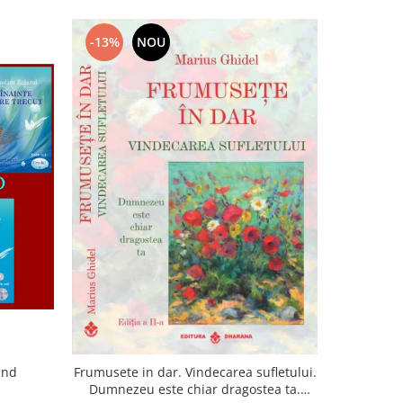
-13%
NOU
-22%
and
Frumusete in dar. Vindecarea sufletului.
Lumina sufl
Dumnezeu este chiar dragostea ta.