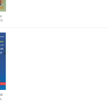
I.
TI
NE
I
OLILE
IN