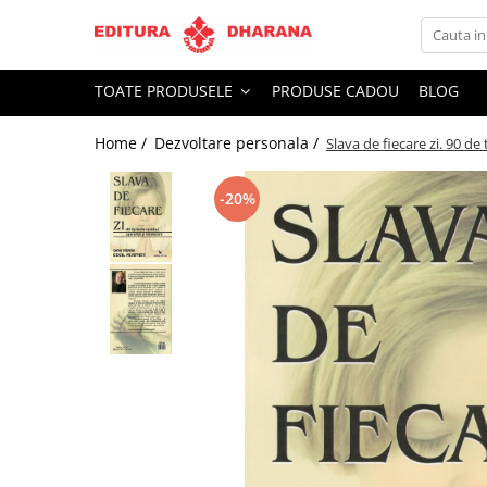
Toate Produsele
TOATE PRODUSELE
PRODUSE CADOU
BLOG
CARTI EDITURA DHARANA
Home /
Dezvoltare personala /
Slava de fiecare zi. 90 d
OFERTE LA PACHET
Carti cu AUTOGRAF
-20%
Terapii
Dietoterapie
Dezvoltare personala
Spiritualitate
Arta
AUDIOBOOK
Business, Economie
Carti pentru copii
Diverse
Filosofie