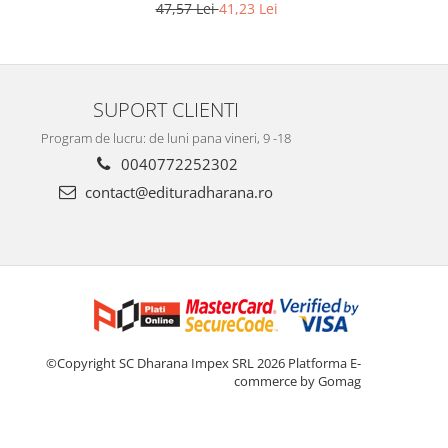
Editia a 2-a
47,57 Lei
41,23 Lei
SUPORT CLIENTI
Program de lucru: de luni pana vineri, 9 -18
0040772252302
contact@edituradharana.ro
©Copyright SC Dharana Impex SRL 2026
Platforma E-
commerce by Gomag