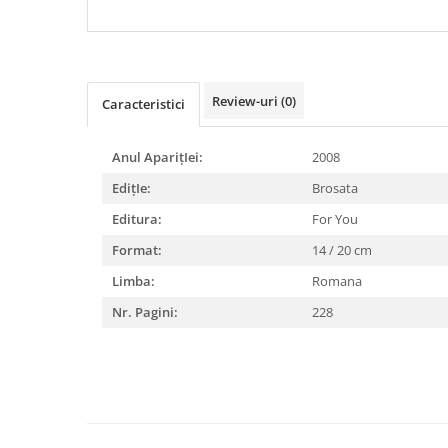
DIABETUL ZAHARAT
Review-uri
(0)
Caracteristici
Anul AparițIei:
2008
EdițIe:
Brosata
Editura:
For You
Format:
14 / 20 cm
Limba:
Romana
Nr. Pagini:
228