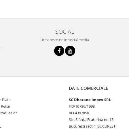
SOCIAL
Urmareste-ne in social media
DATE COMERCIALE
 Plata
SC Dharana Impex SRL
e Retur
J40/10736/1993
Produselor
RO 4397850
Str. Sfânta Ecaterina nr. 15
L
București sect 4, BUCURESTI