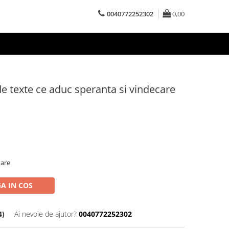
0040772252302
0,00
 de texte ce aduc speranta si vindecare
oare
A IN COS
4)
Ai nevoie de ajutor?
0040772252302