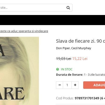
e texte ce aduc speranta si vindecare
Slava de fiecare zi. 90
Don Piper, Cecil Murphey
19,03 Lei
15,22 Lei
IN STOC
Durata de livrare:
1 - 3 zile lucrat
ADAUG
Cod Produs:
9789731701349 (6 