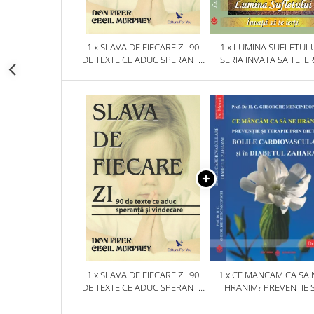
1 x SLAVA DE FIECARE ZI. 90
1 x LUMINA SUFLETULU
DE TEXTE CE ADUC SPERANTA
SERIA INVATA SA TE IER
SI VINDECARE
1 x SLAVA DE FIECARE ZI. 90
1 x CE MANCAM CA SA 
DE TEXTE CE ADUC SPERANTA
HRANIM? PREVENTIE S
SI VINDECARE
TERAPIE PRIN DIETA IN B
CARDIOVASCULARE SI 