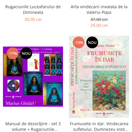
Arta vindecarii invatata de la
Rugaciunile Luceafarului de
Valeriu Popa
Dimineata
37,00 Lei
30,00 Lei
29,00 Lei
-13%
NOU
-17%
NOU
Manual de dezvrăjire - set 3
Frumusete in dar. Vindecarea
volume + Rugaciunile
sufletului. Dumnezeu este