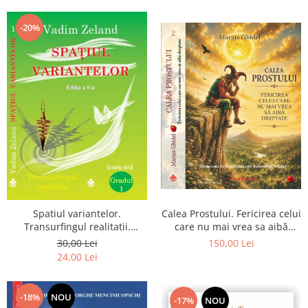
Dumnezeu
-20%
Spatiul variantelor.
Calea Prostului. Fericirea celui
Transurfingul realitatii.
care nu mai vrea sa aibă
Gradul 1. Cum sa ne
dreptate - Intoarcerea la
30,00 Lei
150,00 Lei
dezvoltam intuitia si sa ne
Simplitatea care mantuieste
24,00 Lei
alegem soarta
sufletul
-18%
NOU
-17%
NOU