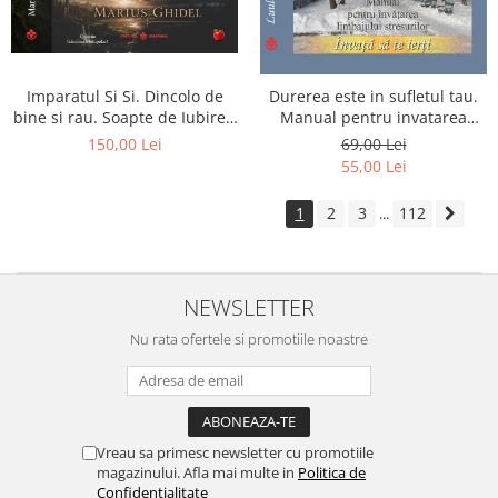
Imparatul Si Si. Dincolo de
Durerea este in sufletul tau.
bine si rau. Soapte de Iubire -
Manual pentru invatarea
Invatatura tainica a Soarelui
limbajului stresurilor Seria
150,00 Lei
69,00 Lei
de Iubire
Invata sa te Ierti Luule Viilma
55,00 Lei
1
2
3
112
...
NEWSLETTER
Nu rata ofertele si promotiile noastre
Vreau sa primesc newsletter cu promotiile
magazinului. Afla mai multe in
Politica de
Confidentialitate