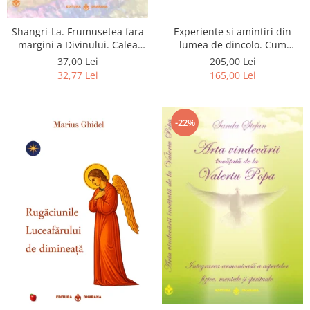
Shangri-La. Frumusetea fara
Experiente si amintiri din
margini a Divinului. Calea
lumea de dincolo. Cum
catre fericire
obtinem puteri
37,00 Lei
205,00 Lei
extrasenzoriale - cu exercitii
32,77 Lei
165,00 Lei
-22%