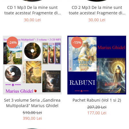
Istorie
CD 1 Mp3 De la mine sunt
CD 2 Mp3 De la mine sunt
Literatura
toate acestea! Fragmente din
toate acestea! Fragmente din
Psihologie
cărțile lui Marius Ghidel
cărțile lui Marius Ghidel
30,00 Lei
30,00 Lei
Sanatate
Sociologie
Stiinta
-24%
-15%
Set 3 volume Seria „Gandirea
Pachet Rabuni (Vol 1 si 2)
Multipolară” Marius Ghidel
207,20 Lei
510,00 Lei
177,00 Lei
390,00 Lei