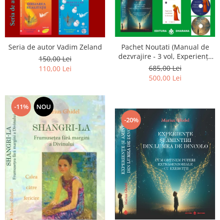
Seria de autor Vadim Zeland
Pachet Noutati (Manual de
dezvrajire - 3 vol, Experiențe
150,00 Lei
și amintiri, Rugăciunile
685,00 Lei
110,00 Lei
Luceafarului de dimineata) -
500,00 Lei
Marius Ghidel
-11%
NOU
-20%