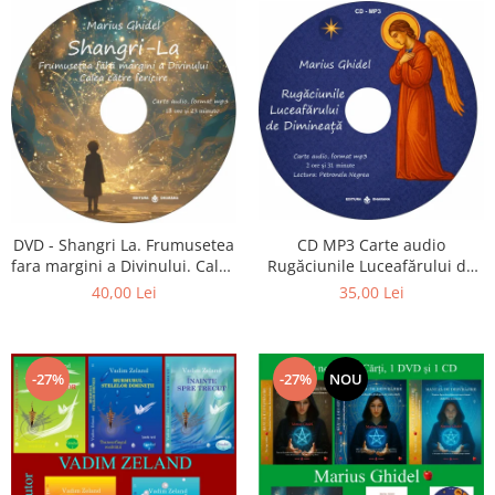
CD MP3 Carte audio
DVD - Shangri La. Frumusetea
Rugăciunile Luceafărului de
fara margini a Divinului. Calea
dimineață
catre fericire
35,00 Lei
40,00 Lei
-27%
-27%
NOU