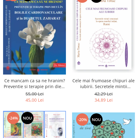
Cele mai frumoase chipuri ale
Ce mancam ca sa ne hranim?
iubirii. Secretele mintii
Preventie si terapie prin dieta
omenesti in opera marelui
in bolile cardiovasculare si in
42,29 Lei
55,00 Lei
initiat, Rumi
diabetul zaharat
34,89 Lei
45,00 Lei
-24%
NOU
-20%
NOU