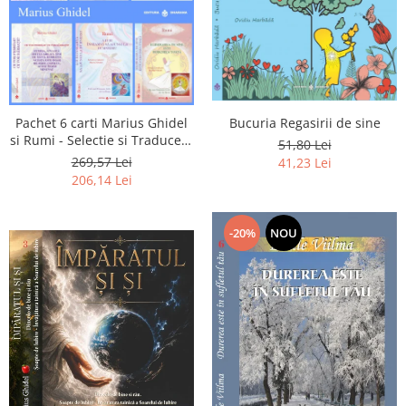
Pachet 6 carti Marius Ghidel
Bucuria Regasirii de sine
si Rumi - Selectie si Traducere
51,80 Lei
de Marius Ghidel
269,57 Lei
41,23 Lei
206,14 Lei
-20%
NOU