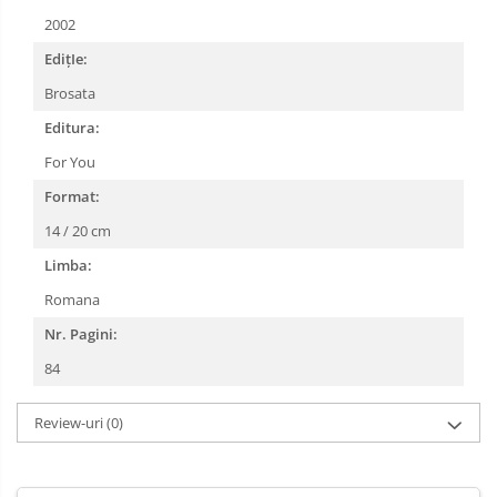
2002
EdițIe:
Brosata
Editura:
For You
Format:
14 / 20 cm
Limba:
Romana
Nr. Pagini:
84
Review-uri
(0)