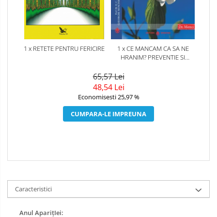
1 x RETETE PENTRU FERICIRE
1 x CE MANCAM CA SA NE
HRANIM? PREVENTIE SI
TERAPIE PRIN DIETA IN BOLILE
CARDIOVASCULARE SI IN
65,57 Lei
DIABETUL ZAHARAT
48,54 Lei
Economisesti 25,97 %
CUMPARA-LE IMPREUNA
Caracteristici
Anul AparițIei: