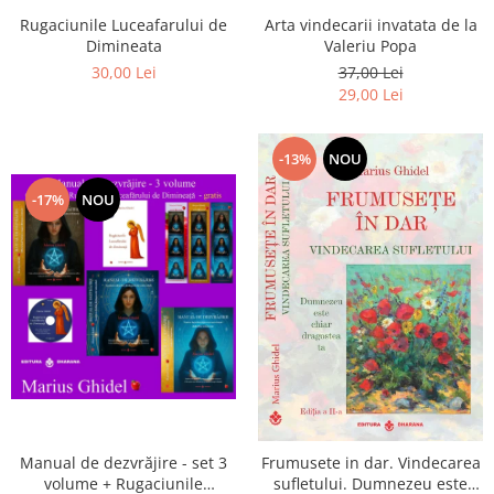
Arta vindecarii invatata de la
Rugaciunile Luceafarului de
Valeriu Popa
Dimineata
37,00 Lei
30,00 Lei
29,00 Lei
-13%
NOU
-17%
NOU
Manual de dezvrăjire - set 3
Frumusete in dar. Vindecarea
volume + Rugaciunile
sufletului. Dumnezeu este