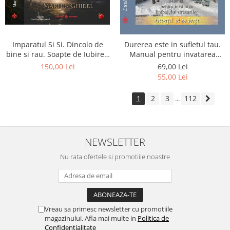
Imparatul Si Si. Dincolo de
Durerea este in sufletul tau.
bine si rau. Soapte de Iubire -
Manual pentru invatarea
Invatatura tainica a Soarelui
limbajului stresurilor Seria
150,00 Lei
69,00 Lei
de Iubire
Invata sa te Ierti Luule Viilma
55,00 Lei
1
2
3
112
...
NEWSLETTER
Nu rata ofertele si promotiile noastre
Vreau sa primesc newsletter cu promotiile
magazinului. Afla mai multe in
Politica de
Confidentialitate