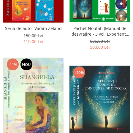
Seria de autor Vadim Zeland
Pachet Noutati (Manual de
dezvrajire - 3 vol, Experiențe
150,00 Lei
și amintiri, Rugăciunile
685,00 Lei
110,00 Lei
Luceafarului de dimineata) -
500,00 Lei
Marius Ghidel
-11%
NOU
-20%