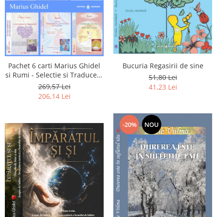
Pachet 6 carti Marius Ghidel
Bucuria Regasirii de sine
si Rumi - Selectie si Traducere
51,80 Lei
de Marius Ghidel
269,57 Lei
41,23 Lei
206,14 Lei
-20%
NOU