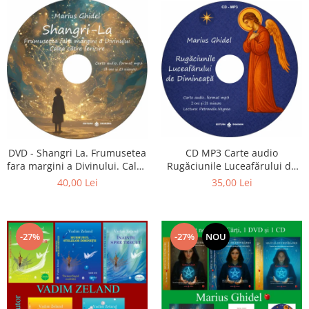
CD MP3 Carte audio
DVD - Shangri La. Frumusetea
Rugăciunile Luceafărului de
fara margini a Divinului. Calea
dimineață
catre fericire
35,00 Lei
40,00 Lei
-27%
-27%
NOU