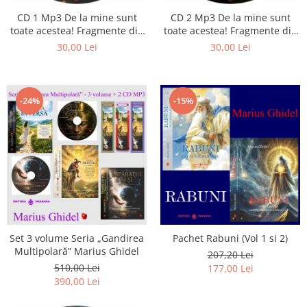
Istorie
CD 1 Mp3 De la mine sunt
CD 2 Mp3 De la mine sunt
Literatura
toate acestea! Fragmente din
toate acestea! Fragmente din
Psihologie
cărțile lui Marius Ghidel
cărțile lui Marius Ghidel
30,00 Lei
30,00 Lei
Sanatate
Sociologie
Stiinta
-24%
-15%
Set 3 volume Seria „Gandirea
Pachet Rabuni (Vol 1 si 2)
Multipolară” Marius Ghidel
207,20 Lei
510,00 Lei
177,00 Lei
390,00 Lei