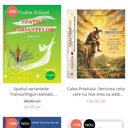
Dumnezeu
-20%
Spatiul variantelor.
Calea Prostului. Fericirea celui
Transurfingul realitatii.
care nu mai vrea sa aibă
Gradul 1. Cum sa ne
dreptate - Intoarcerea la
30,00 Lei
150,00 Lei
dezvoltam intuitia si sa ne
Simplitatea care mantuieste
24,00 Lei
alegem soarta
sufletul
-18%
NOU
-17%
NOU