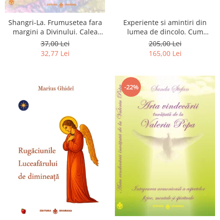
Shangri-La. Frumusetea fara
Experiente si amintiri din
margini a Divinului. Calea
lumea de dincolo. Cum
catre fericire
obtinem puteri
37,00 Lei
205,00 Lei
extrasenzoriale - cu exercitii
32,77 Lei
165,00 Lei
-22%