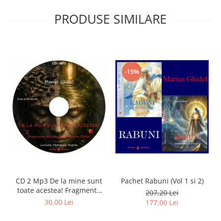
PRODUSE SIMILARE
-15%
CD 2 Mp3 De la mine sunt
Pachet Rabuni (Vol 1 si 2)
toate acestea! Fragmente
207,20 Lei
din cărțile lui Marius Ghidel
30,00 Lei
177,00 Lei