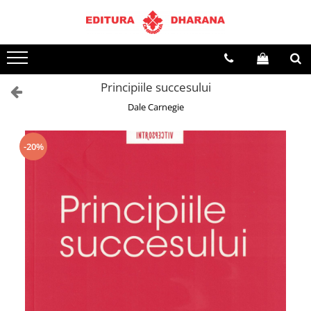
Toate Produsele
CARTI EDITURA DHARANA
Principiile succesului
OFERTE LA PACHET
Dale Carnegie
Carti cu AUTOGRAF
Terapii
Dietoterapie
-20%
Dezvoltare personala
Spiritualitate
Arta
AUDIOBOOK
Business, Economie
Carti pentru copii
Diverse
Filosofie