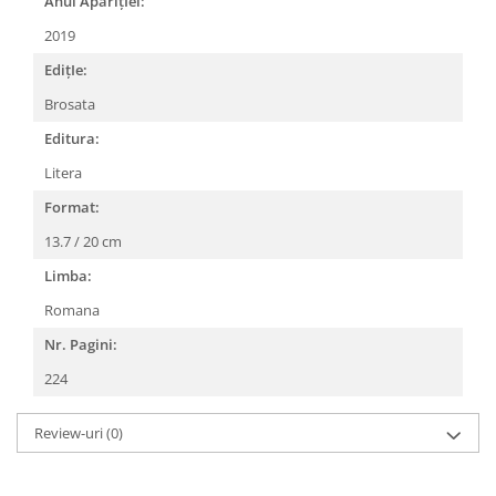
Anul AparițIei:
2019
EdițIe:
Brosata
Editura:
Litera
Format:
13.7 / 20 cm
Limba:
Romana
Nr. Pagini:
224
Review-uri
(0)