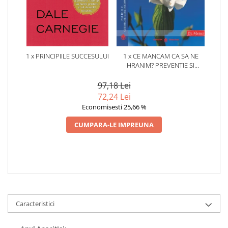
1 x PRINCIPIILE SUCCESULUI
1 x CE MANCAM CA SA NE
HRANIM? PREVENTIE SI
TERAPIE PRIN DIETA IN BOLILE
CARDIOVASCULARE SI IN
97,18 Lei
DIABETUL ZAHARAT
72,24 Lei
Economisesti 25,66 %
CUMPARA-LE IMPREUNA
Caracteristici