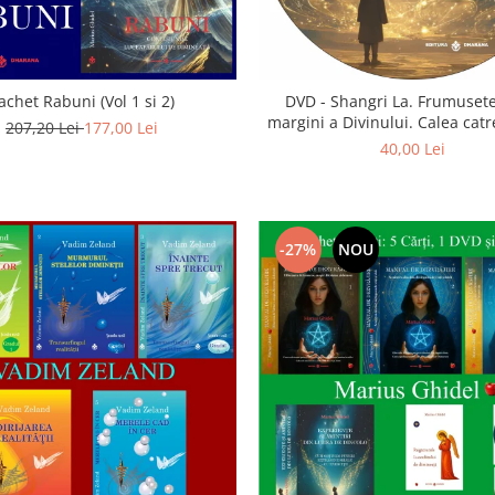
achet Rabuni (Vol 1 si 2)
DVD - Shangri La. Frumusete
margini a Divinului. Calea catre
207,20 Lei
177,00 Lei
40,00 Lei
-27%
NOU