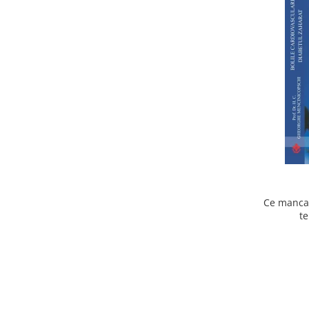
Ce mancam
te
cardiov