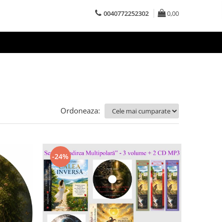
0040772252302
0,00
Ordoneaza:
-24%