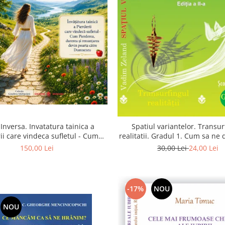
Inversa. Invatatura tainica a
Spatiul variantelor. Transur
ii care vindeca sufletul - Cum
realitatii. Gradul 1. Cum sa ne
a, durerea si renuntarea devin
intuitia si sa ne alegem s
150,00 Lei
30,00 Lei
24,00 Lei
poarta catre Dumnezeu
-17%
NOU
NOU