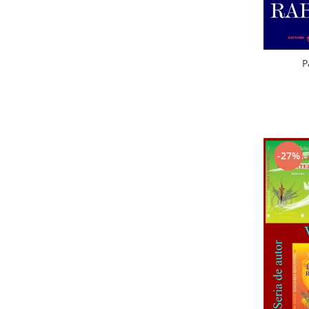
P
-27%