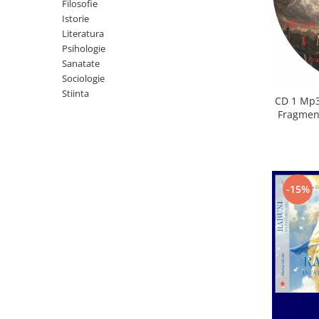
Istorie
Filosofie
Istorie
Literatura
Literatura
Psihologie
Psihologie
Sanatate
Sanatate
Sociologie
Sociologie
Stiinta
Stiinta
CD 1 Mp3
Fragment
-15%