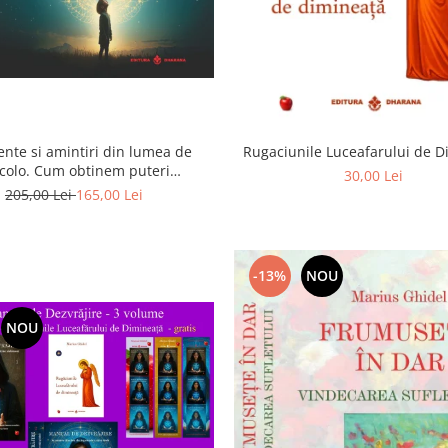
ente si amintiri din lumea de
Rugaciunile Luceafarului de 
colo. Cum obtinem puteri
30,00 Lei
rasenzoriale - cu exercitii
205,00 Lei
165,00 Lei
-13%
NOU
NOU