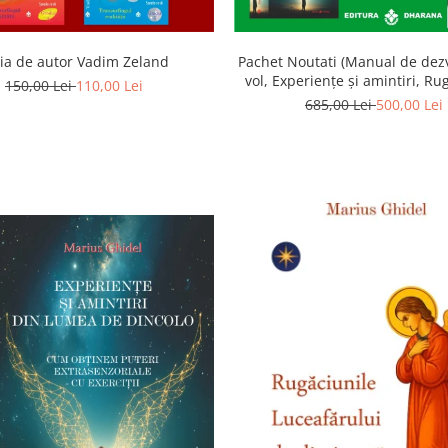
ia de autor Vadim Zeland
Pachet Noutati (Manual de dezv
vol, Experiențe și amintiri, Ru
150,00 Lei
110,00 Lei
Luceafarului de dimineata) -
685,00 Lei
500,00 Lei
Ghidel