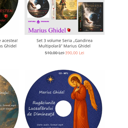
 acestea!
Set 3 volume Seria „Gandirea
us Ghidel
Multipolară” Marius Ghidel
510,00 Lei
390,00 Lei