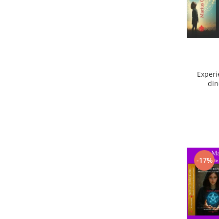
Experi
din
ext
-17%