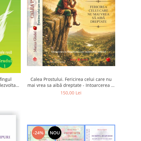
Calea Prostului. Fericirea celui care nu
fingul
mai vrea sa aibă dreptate - Intoarcerea la
 dezvoltam
Simplitatea care mantuieste sufletul
oarta
150,00 Lei
-24%
NOU