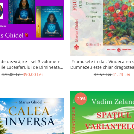
de dezvrăjire - set 3 volume +
Frumusete in dar. Vindecarea s
ile Luceafarului de Dimineata -
Dumnezeu este chiar dragostea 
Gratuit)
a 2-a
470,00 Lei
390,00 Lei
47,57 Lei
41,23 Lei
-20%