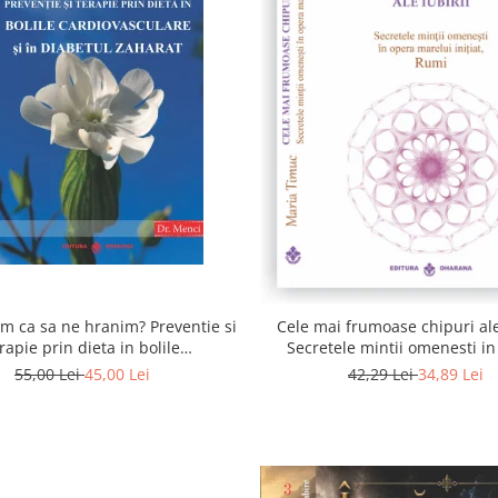
 ca sa ne hranim? Preventie si
Cele mai frumoase chipuri ale 
rapie prin dieta in bolile
Secretele mintii omenesti i
asculare si in diabetul zaharat
marelui initiat, Rumi
55,00 Lei
45,00 Lei
42,29 Lei
34,89 Lei