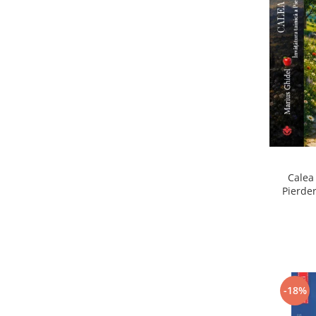
Calea 
Pierder
Pierdere
-18%