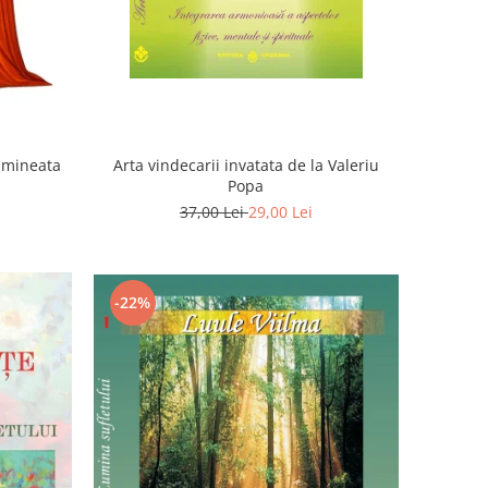
Dimineata
Arta vindecarii invatata de la Valeriu
Popa
37,00 Lei
29,00 Lei
-22%