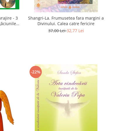
rajire - 3
Shangri-La. Frumusetea fara margini a
găciunile
Divinului. Calea catre fericire
 Marius
37,00 Lei
32,77 Lei
-22%