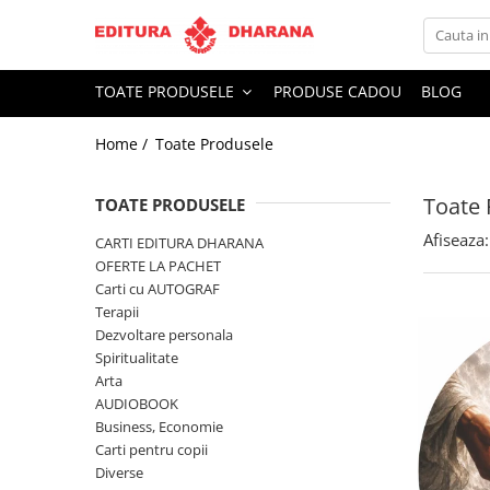
Toate Produsele
TOATE PRODUSELE
PRODUSE CADOU
BLOG
CARTI EDITURA DHARANA
Home /
Toate Produsele
OFERTE LA PACHET
Carti cu AUTOGRAF
Toate 
Terapii
TOATE PRODUSELE
Dietoterapie
Afiseaza:
CARTI EDITURA DHARANA
Dezvoltare personala
OFERTE LA PACHET
Carti cu AUTOGRAF
Spiritualitate
Terapii
Arta
Dezvoltare personala
AUDIOBOOK
Spiritualitate
Business, Economie
Arta
AUDIOBOOK
Carti pentru copii
Business, Economie
Diverse
Carti pentru copii
Filosofie
Diverse