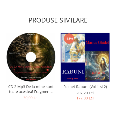
PRODUSE SIMILARE
-15%
CD 2 Mp3 De la mine sunt
Pachet Rabuni (Vol 1 si 2)
toate acestea! Fragmente
207,20 Lei
din cărțile lui Marius Ghidel
30,00 Lei
177,00 Lei