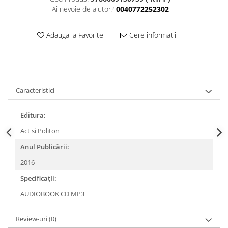
Ai nevoie de ajutor?
0040772252302
Adauga la Favorite
Cere informatii
Caracteristici
Editura:
Act si Politon
Anul Publicării:
2016
SpecificațIi:
AUDIOBOOK CD MP3
Review-uri
(0)