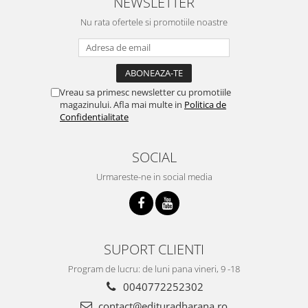
NEWSLETTER
Nu rata ofertele si promotiile noastre
Vreau sa primesc newsletter cu promotiile
magazinului. Afla mai multe in
Politica de
Confidentialitate
SOCIAL
Urmareste-ne in social media
SUPORT CLIENTI
Program de lucru: de luni pana vineri, 9 -18
0040772252302
contact@edituradharana.ro