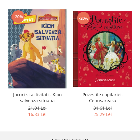
-20%
-20%
Jocuri si activitati . Kion
Povestile copilariei.
salveaza situatia
Cenusareasa
21,04 Lei
31,61 Lei
16,83 Lei
25,29 Lei