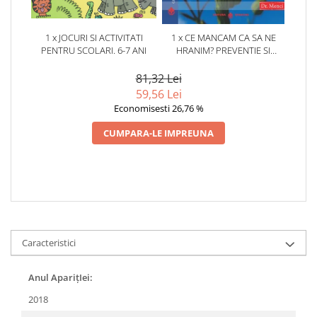
1 x JOCURI SI ACTIVITATI
1 x CE MANCAM CA SA NE
PENTRU SCOLARI. 6-7 ANI
HRANIM? PREVENTIE SI
TERAPIE PRIN DIETA IN BOLILE
CARDIOVASCULARE SI IN
81,32 Lei
DIABETUL ZAHARAT
59,56 Lei
Economisesti 26,76 %
CUMPARA-LE IMPREUNA
Caracteristici
Anul AparițIei:
2018