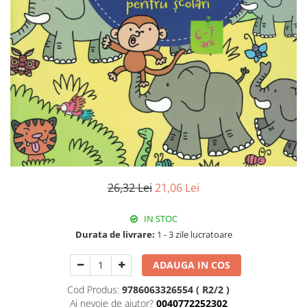
26,32 Lei
21,06 Lei
IN STOC
Durata de livrare:
1 - 3 zile lucratoare
ADAUGA IN COS
Cod Produs:
9786063326554 ( R2/2 )
Ai nevoie de ajutor?
0040772252302