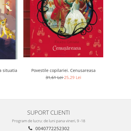
-20%
a situatia
Povestile copilariei. Cenusareasa
Istoria Ro
31,61 Lei
25,29 Lei
SUPORT CLIENTI
Program de lucru: de luni pana vineri, 9 -18
0040772252302