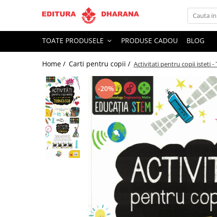
Toate Produsele
TOATE PRODUSELE
PRODUSE CADOU
BLOG
CARTI EDITURA DHARANA
Home /
Carti pentru copii /
Activitati pentru copii isteti 
OFERTE LA PACHET
Carti cu AUTOGRAF
-20%
Terapii
Dietoterapie
Dezvoltare personala
Spiritualitate
Arta
AUDIOBOOK
Business, Economie
Carti pentru copii
Diverse
Filosofie