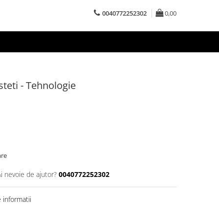
0040772252302
0,00
isteti - Tehnologie
are
Ai nevoie de ajutor?
0040772252302
informatii