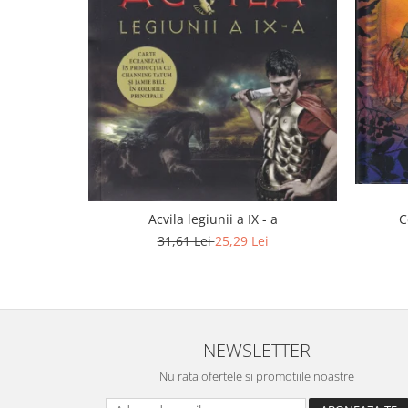
C
Acvila legiunii a IX - a
31,61 Lei
25,29 Lei
NEWSLETTER
Nu rata ofertele si promotiile noastre