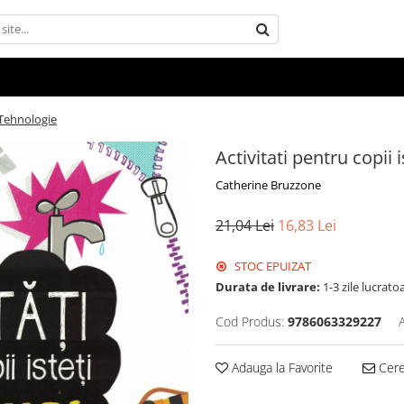
- Tehnologie
Activitati pentru copii 
Catherine Bruzzone
21,04 Lei
16,83 Lei
STOC EPUIZAT
Durata de livrare:
1-3 zile lucrato
Cod Produs:
9786063329227
Adauga la Favorite
Cere 