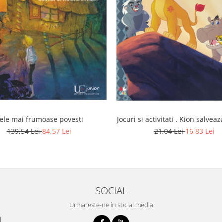
ele mai frumoase povesti
Jocuri si activitati . Kion salveaz
139,54 Lei
84,57 Lei
21,04 Lei
16,83 Lei
SOCIAL
Urmareste-ne in social media