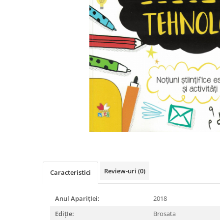
Istorie
Literatura
Psihologie
Sanatate
Sociologie
Stiinta
Review-uri
(0)
Caracteristici
Anul AparițIei:
2018
EdițIe:
Brosata