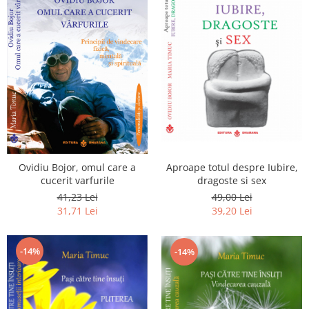
Ovidiu Bojor, omul care a
Aproape totul despre Iubire,
cucerit varfurile
dragoste si sex
41,23 Lei
49,00 Lei
31,71 Lei
39,20 Lei
-14%
-14%