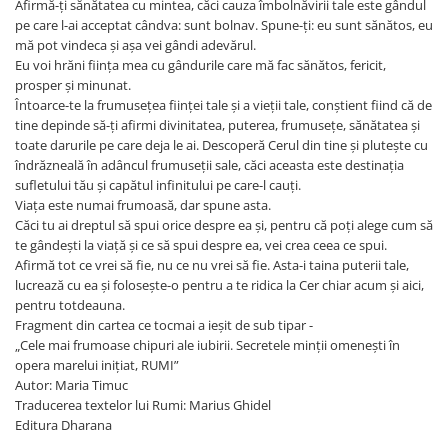
Afirmă-ți sănătatea cu mintea, căci cauza îmbolnăvirii tale este gândul
pe care l-ai acceptat cândva: sunt bolnav. Spune-ți: eu sunt sănătos, eu
mă pot vindeca și așa vei gândi adevărul.
Eu voi hrăni ființa mea cu gândurile care mă fac sănătos, fericit,
prosper și minunat.
Întoarce-te la frumusețea ființei tale și a vieții tale, conștient fiind că de
tine depinde să-ți afirmi divinitatea, puterea, frumusețe, sănătatea și
toate darurile pe care deja le ai. Descoperă Cerul din tine și plutește cu
îndrăzneală în adâncul frumuseții sale, căci aceasta este destinația
sufletului tău și capătul infinitului pe care-l cauți.
Viața este numai frumoasă, dar spune asta.
Căci tu ai dreptul să spui orice despre ea și, pentru că poți alege cum să
te gândești la viață și ce să spui despre ea, vei crea ceea ce spui.
Afirmă tot ce vrei să fie, nu ce nu vrei să fie. Asta-i taina puterii tale,
lucrează cu ea și folosește-o pentru a te ridica la Cer chiar acum și aici,
pentru totdeauna.
Fragment din cartea ce tocmai a ieșit de sub tipar -
„Cele mai frumoase chipuri ale iubirii. Secretele minții omenești în
opera marelui inițiat, RUMI”
Autor: Maria Timuc
Traducerea textelor lui Rumi: Marius Ghidel
Editura Dharana