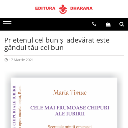
Toate Produsele
CARTI EDITURA DHARANA
Prietenul cel bun și adevărat este
OFERTE LA PACHET
gândul tău cel bun
Carti cu AUTOGRAF
Terapii
17 Martie 2021
Dietoterapie
Dezvoltare personala
Spiritualitate
Arta
AUDIOBOOK
Business, Economie
Carti pentru copii
Diverse
Filosofie