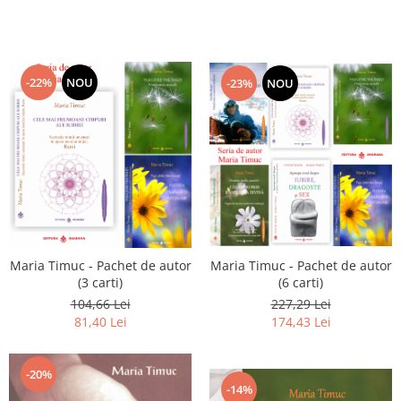
-22%
NOU
-23%
NOU
Maria Timuc - Pachet de autor
Maria Timuc - Pachet de autor
(3 carti)
(6 carti)
104,66 Lei
227,29 Lei
81,40 Lei
174,43 Lei
-20%
-14%