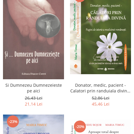
Si Dumnezeu Dumnezeieste
Donator, medic, pacient -
pe aici
Calatori prin randuiala divina.
Pagini de istorie a medicinei
26,43 Lei
52,86 Lei
romanesti
21,14 Lei
45,46 Lei
-23%
-20%