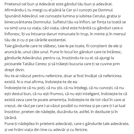
Prietenul cel bun și Adevărat este gândul tău bun și adevărat.
Afirmându-l, tu mergi cu el până la Cer și-l cunoști pe Domnul.
Spunând Adevărul, vei cunoaște lumina și iubirea Cerului, grația și
binecuvântarea Domnului. Sufletul tău va înflori, iar ființa ta toată se
va simți una cu viața, căci viața, când este hrănită cu gânduri care-o
înfloresc, îți va întoarce daruri minunate în trup, în minte și în mersul
tău de zi cu zi pe cărările existenței.
Taie gândurile care te slăbesc, taie-le pe toate, fii conștient de ele și
aruncă-le, unul câte unul. Pune în locul lor gânduri care te întăresc,
gândurile Adevărului, pentru ca, însoțindu-te cu el, să ajungi la
picioarele Tatălui Ceresc și să trăiești bucuria care ți se cuvine prin
drept divin.
Nu te-ai născut pentru nefericire, doar ai fost învățat că nefericirea
există. N-o mai afirma, îndoiește-te de ea.
Îndoiește-te că nu poți, că nu știi, că nu înțelegi, că nu cunoști, că nu
ești destul bun, că nu ești frumos, că nu ești inteligent, îndoiește-te că
există ceva care te poate amenința, îndoiește-te de tot răul în care ai
crezut, de răul pe care l-ai văzut posibil cu mintea și pe care ți l-ai luat
însoțitor, prieten de nădejde, ducându-te, astfel, în deziluzie și în
țărână.
Pune-ți nădejdea în prietenii adevărați, care-s gândurile tale adevărate,
și vei hrăni viața din tine cu adevăr și cu fericire.