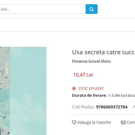
Usa secreta catre suc
Florence Scovel Shinn
10,47 Lei
STOC EPUIZAT
Durata de livrare:
1-3 zile lucrato
Cod Produs:
9786069372784
Adauga la Favorite
Cere 