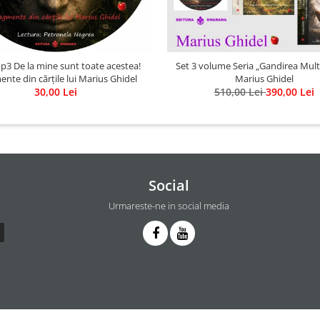
p3 De la mine sunt toate acestea!
Set 3 volume Seria „Gandirea Mult
nte din cărțile lui Marius Ghidel
Marius Ghidel
30,00 Lei
510,00 Lei
390,00 Lei
Social
Urmareste-ne in social media