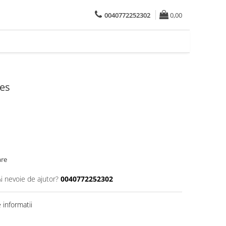
0040772252302
0,00
ces
are
Ai nevoie de ajutor?
0040772252302
informatii