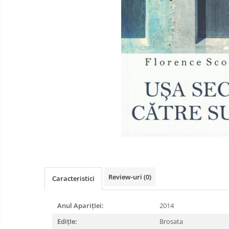
Literatura
Psihologie
Sanatate
Sociologie
Stiinta
Review-uri
(0)
Caracteristici
Anul AparițIei:
2014
EdițIe:
Brosata