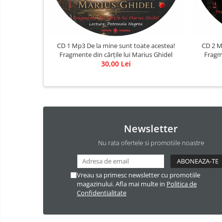
CD 1 Mp3 De la mine sunt toate acestea!
CD 2 M
Fragmente din cărțile lui Marius Ghidel
Fragme
30,00 Lei
Newsletter
Nu rata ofertele si promotiile noastre
Vreau sa primesc newsletter cu promotiile
magazinului. Afla mai multe in
Politica de
Confidentialitate