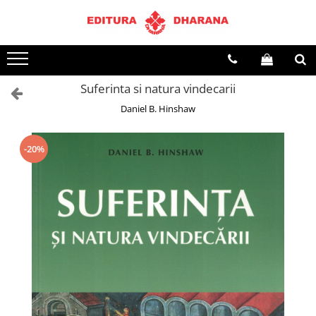
Toate Produsele
CARTI EDITURA DHARANA
Suferinta si natura vindecarii
OFERTE LA PACHET
Daniel B. Hinshaw
Carti cu AUTOGRAF
Terapii
Dietoterapie
-20%
Dezvoltare personala
Spiritualitate
Arta
AUDIOBOOK
Business, Economie
Carti pentru copii
Diverse
Filosofie