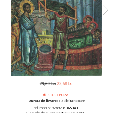
Istorie
Literatura
Psihologie
Sanatate
Sociologie
Stiinta
29,60 Lei
23,68 Lei
STOC EPUIZAT
Durata de livrare:
1-3 zile lucratoare
Cod Produs:
9789731365343
Ai nevoie de ajutor?
0040772252302