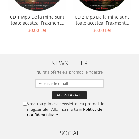
CD 1 Mp3 De la mine sunt
CD 2 Mp3 De la mine sunt
toate acestea! Fragmente
toate acestea! Fragmente
din cărțile lui Marius Ghidel
din cărțile lui Marius Ghidel
30,00 Lei
30,00 Lei
NEWSLETTER
Nu rata ofertele si promotiile noastre
Vreau sa primesc newsletter cu promotiile
magazinului. Afla mai multe in
Politica de
Confidentialitate
SOCIAL