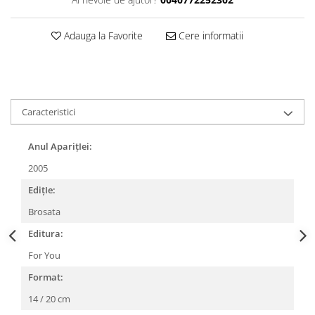
Adauga la Favorite
Cere informatii
Caracteristici
Anul AparițIei:
2005
EdițIe:
Brosata
Editura:
For You
Format:
14 / 20 cm