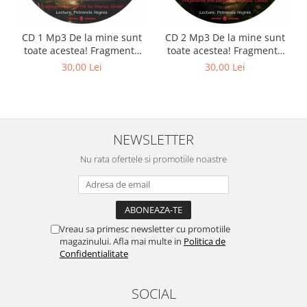
CD 1 Mp3 De la mine sunt
CD 2 Mp3 De la mine sunt
toate acestea! Fragmente
toate acestea! Fragmente
din cărțile lui Marius Ghidel
din cărțile lui Marius Ghidel
30,00 Lei
30,00 Lei
NEWSLETTER
Nu rata ofertele si promotiile noastre
Vreau sa primesc newsletter cu promotiile
magazinului. Afla mai multe in
Politica de
Confidentialitate
SOCIAL