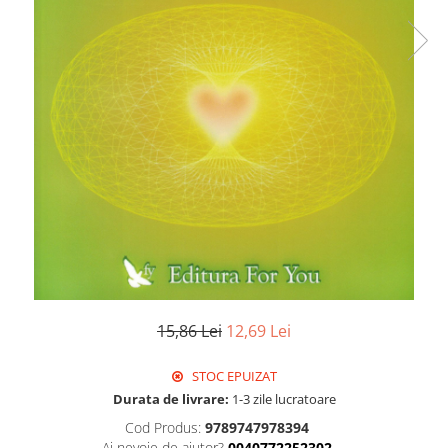
15,86 Lei
12,69 Lei
STOC EPUIZAT
Durata de livrare:
1-3 zile lucratoare
Cod Produs:
9789747978394
Ai nevoie de ajutor?
0040772252302