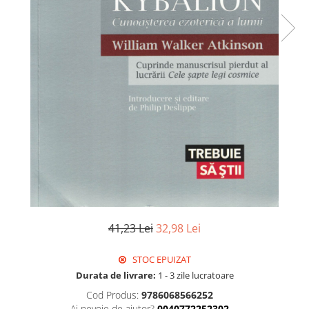
41,23 Lei
32,98 Lei
STOC EPUIZAT
Durata de livrare:
1 - 3 zile lucratoare
Cod Produs:
9786068566252
Ai nevoie de ajutor?
0040772252302