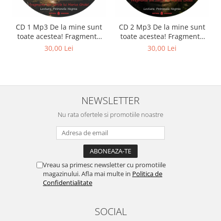
CD 1 Mp3 De la mine sunt
CD 2 Mp3 De la mine sunt
toate acestea! Fragmente
toate acestea! Fragmente
din cărțile lui Marius Ghidel
din cărțile lui Marius Ghidel
30,00 Lei
30,00 Lei
NEWSLETTER
Nu rata ofertele si promotiile noastre
Vreau sa primesc newsletter cu promotiile
magazinului. Afla mai multe in
Politica de
Confidentialitate
SOCIAL