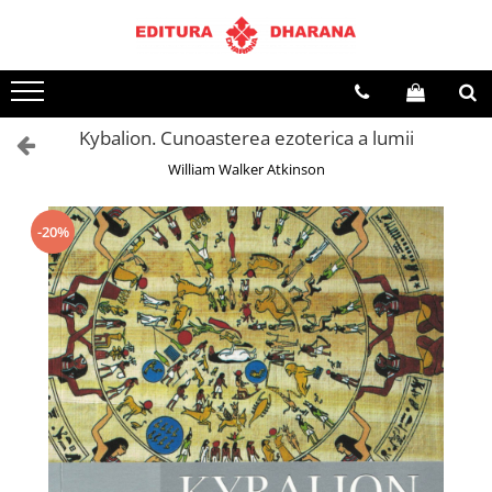
Terapii
Dietoterapie
Kybalion. Cunoasterea ezoterica a lumii
William Walker Atkinson
-20%