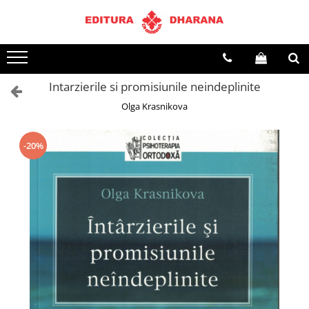
Terapii
Dietoterapie
Intarzierile si promisiunile neindeplinite
Olga Krasnikova
-20%