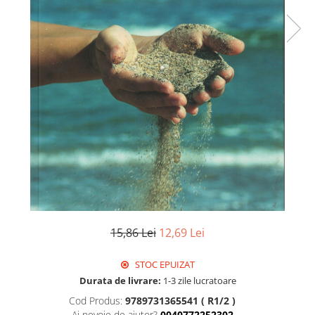
15,86 Lei
12,69 Lei
STOC EPUIZAT
Durata de livrare:
1-3 zile lucratoare
Cod Produs:
9789731365541 ( R1/2 )
Ai nevoie de ajutor?
0040772252302