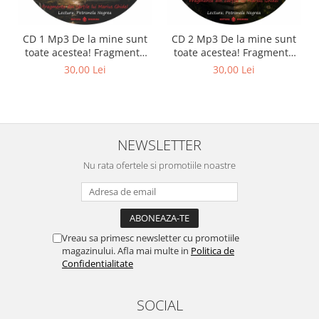
CD 1 Mp3 De la mine sunt
CD 2 Mp3 De la mine sunt
toate acestea! Fragmente
toate acestea! Fragmente
din cărțile lui Marius Ghidel
din cărțile lui Marius Ghidel
30,00 Lei
30,00 Lei
NEWSLETTER
Nu rata ofertele si promotiile noastre
Vreau sa primesc newsletter cu promotiile
magazinului. Afla mai multe in
Politica de
Confidentialitate
SOCIAL