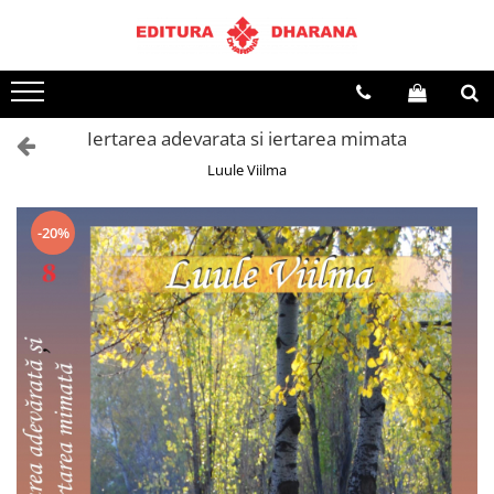
Toate Produsele
CARTI EDITURA DHARANA
Iertarea adevarata si iertarea mimata
OFERTE LA PACHET
Luule Viilma
Carti cu AUTOGRAF
Terapii
Dietoterapie
-20%
Dezvoltare personala
Spiritualitate
Arta
AUDIOBOOK
Business, Economie
Carti pentru copii
Diverse
Filosofie