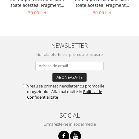
toate acestea! Fragmente
toate acestea! Fragmente
din cărțile lui Marius Ghidel
din cărțile lui Marius Ghidel
30,00 Lei
30,00 Lei
NEWSLETTER
Nu rata ofertele si promotiile noastre
Vreau sa primesc newsletter cu promotiile
magazinului. Afla mai multe in
Politica de
Confidentialitate
SOCIAL
Urmareste-ne in social media