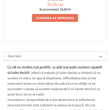
DIABETUL ZAHARAT
93,50 Lei
Economisesti 24,60 %
CUMPARA-LE IMPREUNA
Descriere
Cu cât ne simţim mai pustiiţi, cu atât mai puţin suntem capabili
să luăm decizii.
Ştiind că trebuie să luăm decizia şi simţind că nu
suntem în stare, ne apucă disperarea. Dificultatea este şi mai
mare când avem un nivel ridicat de cultură ce ne obligă să ne
ascundem ruşinea că suntem neajutoraţi şi să facem eforturi ca
acest lucru să nu se vadă.
Ascunderea incapacităţii de a lua decizii duce la inflamarea
sinusului frontal.
Este suficient ca cineva să-ţi spună, fie şi în