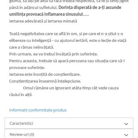
glumă, să laşi pe altul să facă treaba respectivă, că te şi simţi jignit
până în adâncul sufletului.
Dorinţa disperată de a-ţi ascunde
umilinţa provoacă inflamarea sinusului.....
Iertarea adevărată și iertarea mimată
Toată negativitatea care se află în om, şi pe care el n-a ştiut s-o
elibereze cu inteligenţă - cu ajutorul iertării, este o lecţie de viaţă
care a rămas neînvăţată.
Prin urmare, ea va trebui învăţată prin suferinţe.
Pentru aceasta, trebuie să apară persoana sau situaţia care să-i
provoace suferinţe.
Iertarea este însoţită de conştientizare.
Conştientizarea înseamnă înţelepciune.
Omul rămâne un ignorant atâta timp cât vede cauza
răului în alţii.
Informatii conformitate produs
Caracteristici
Review-uri
(0)