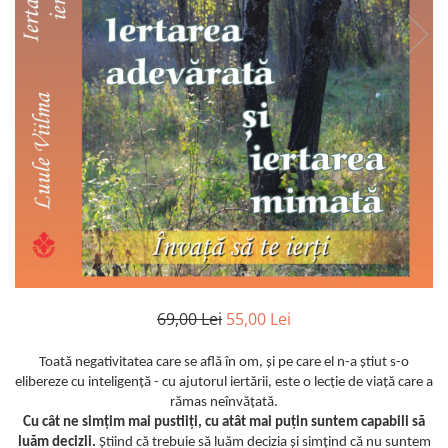
Istorie
Literatura
Psihologie
Sanatate
Sociologie
Stiinta
69,00 Lei
55,00 Lei
Toată negativitatea care se află în om, şi pe care el n-a ştiut s-o
elibereze cu inteligenţă - cu ajutorul iertării, este o lecţie de viaţă care a
rămas neînvăţată.
Cu cât ne simţim mai pustiiţi, cu atât mai puţin suntem capabili să
luăm decizii.
Ştiind că trebuie să luăm decizia şi simţind că nu suntem