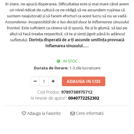
în stare, ne apucă disperarea. Dificultatea este şi mai mare când avem
un nivel ridicat de cultură ce ne obligă să ne ascundem ruşinea că
suntem neajutoraţi şi să facem eforturi ca acest lucru să nu se vadă.
Ascunderea incapacităţii de a lua decizii duce la inflamarea sinusului
frontal.
Este suficient ca cineva să-ţi spună, fie şi în glumă, să laşi pe
altul să facă treaba respectivă, că te şi simţi jignit până în adâncul
sufletului.
Dorinţa disperată de a-ţi ascunde umilinţa provoacă
inflamarea sinusului.....
IN STOC
Durata de livrare:
1-3 zile lucratoare
ADAUGA IN COS
Cod Produs:
9789738975712
Ai nevoie de ajutor?
0040772252302
Adauga la Favorite
Cere informatii