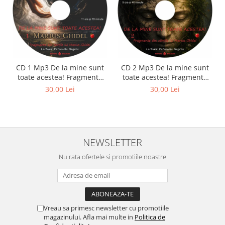
CD 1 Mp3 De la mine sunt
CD 2 Mp3 De la mine sunt
toate acestea! Fragmente
toate acestea! Fragmente
din cărțile lui Marius Ghidel
din cărțile lui Marius Ghidel
30,00 Lei
30,00 Lei
NEWSLETTER
Nu rata ofertele si promotiile noastre
Vreau sa primesc newsletter cu promotiile
magazinului. Afla mai multe in
Politica de