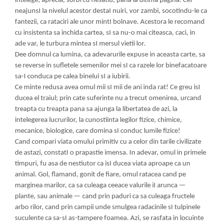
intelege, aprecia, sorbi cu nesatiu, pana la ultima pagina. Cei
neajunsI la nivelul acestor destaI nuiri, vor zambi, socotindu-le ca
fantezii, ca rataciri ale unor mintI bolnave. Acestora le recomand
cu insistenta sa inchida cartea, sI sa nu-o mai citeasca, caci, in
ade var, le turbura mintea sI mersul vietii lor.
Dee domnul ca lumina, ca adevarurile expuse in aceasta carte, sa
se reverse in sufletele semenilor mei sI ca razele lor binefacatoare
sa-I conduca pe calea binelui sI a iubirii.
Ce minte redusa avea omul mii sI mii de ani inda rat! Ce greu isI
ducea el traiul; prin cate suferinte nu a trecut omenirea, urcand
treapta cu treapta pana sa ajunga la libertatea de azi, la
intelegerea lucrurilor, la cunostiinta legilor fizice, chimice,
mecanice, biologice, care domina sI conduc lumile fizice!
Cand compari viata omului primitiv cu a celor din tarile civilizate
de astazi, constatI o prapastie imensa. In adevar, omul in primele
timpuri, fu asa de nestiutor ca isI ducea viata aproape ca un
animal. Gol, flamand, gonit de fiare, omul ratacea cand pe
marginea marilor, ca sa culeaga ceeace valurile iI arunca —
plante, sau animale — cand prin paduri ca sa culeaga fructele
arbo rilor, cand prin campii unde smulgea radacinile sI tulpinele
suculente ca sa-sI as-tampere foamea. Azi, se rasfata in locuinte