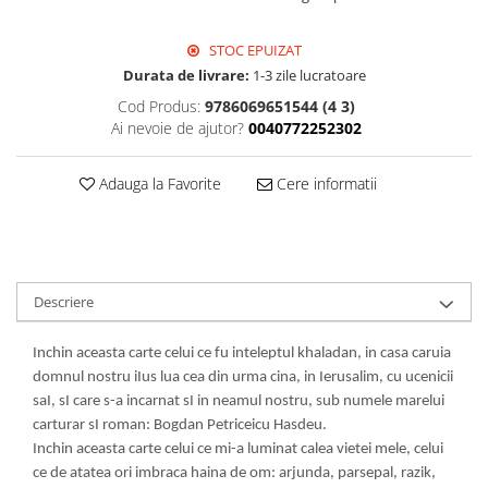
STOC EPUIZAT
Durata de livrare:
1-3 zile lucratoare
Cod Produs:
9786069651544 (4 3)
Ai nevoie de ajutor?
0040772252302
Adauga la Favorite
Cere informatii
Descriere
Inchin aceasta carte celui ce fu inteleptul khaladan, in casa caruia
domnul nostru iIus lua cea din urma cina, in Ierusalim, cu ucenicii
saI, sI care s-a incarnat sI in neamul nostru, sub numele marelui
carturar sI roman: Bogdan Petriceicu Hasdeu.
Inchin aceasta carte celui ce mi-a luminat calea vietei mele, celui
ce de atatea ori imbraca haina de om: arjunda, parsepal, razik,