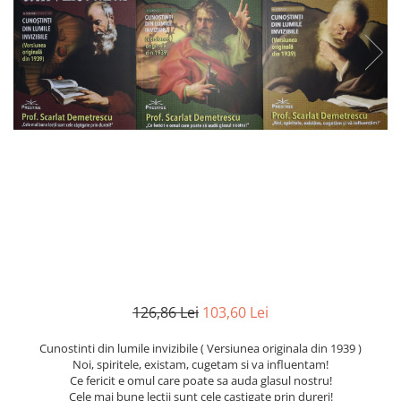
Istorie
Literatura
Psihologie
Sanatate
Sociologie
Stiinta
126,86 Lei
103,60 Lei
Cunostinti din lumile invizibile ( Versiunea originala din 1939 )
Noi, spiritele, existam, cugetam si va influentam!
Ce fericit e omul care poate sa auda glasul nostru!
Cele mai bune lectii sunt cele castigate prin dureri!