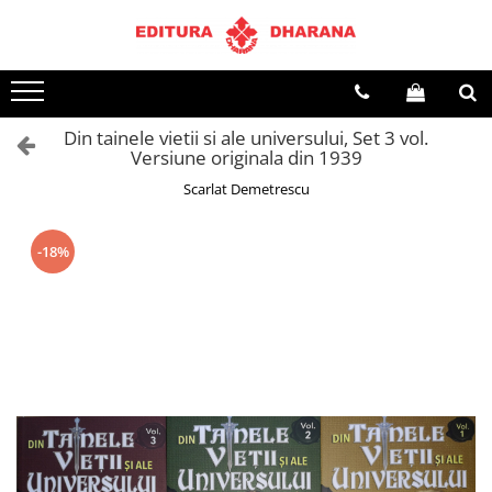
Toate Produsele
CARTI EDITURA DHARANA
Din tainele vietii si ale universului, Set 3 vol.
OFERTE LA PACHET
Versiune originala din 1939
Carti cu AUTOGRAF
Scarlat Demetrescu
Terapii
Dietoterapie
-18%
Dezvoltare personala
Spiritualitate
Arta
AUDIOBOOK
Business, Economie
Carti pentru copii
Diverse
Filosofie