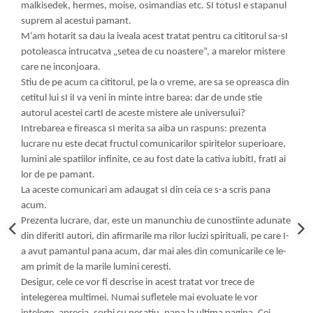
malkisedek, hermes, moise, osimandias etc. SI totusI e stapanul
suprem al acestui pamant.
M’am hotarit sa dau la iveala acest tratat pentru ca cititorul sa-sI
potoleasca intrucatva „setea de cu noastere”, a marelor mistere
care ne inconjoara.
Stiu de pe acum ca cititorul, pe la o vreme, are sa se opreasca din
cetitul lui sI iI va veni in minte intre barea: dar de unde stie
autorul acestei cartI de aceste mistere ale universului?
Intrebarea e fireasca sI merita sa aiba un raspuns: prezenta
lucrare nu este decat fructul comunicarilor spiritelor superioare,
lumini ale spatiilor infinite, ce au fost date la cativa iubitI, fratI ai
lor de pe pamant.
La aceste comunicari am adaugat sI din ceia ce s-a scris pana
acum.
Prezenta lucrare, dar, este un manunchiu de cunostiinte adunate
din diferitI autori, din afirmarile ma rilor lucizi spirituali, pe care I-
a avut pamantul pana acum, dar mai ales din comunicarile ce le-
am primit de la marile lumini ceresti.
Desigur, cele ce vor fi descrise in acest tratat vor trece de
intelegerea multimei. Numai sufletele mai evoluate le vor