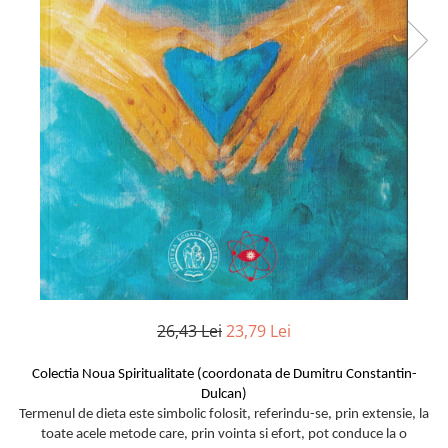
Istorie
Literatura
Psihologie
Sanatate
Sociologie
Stiinta
26,43 Lei
23,79 Lei
Colectia Noua Spiritualitate (coordonata de Dumitru Constantin-
Dulcan)
Termenul de dieta este simbolic folosit, referindu-se, prin extensie, la
toate acele metode care, prin vointa si efort, pot conduce la o