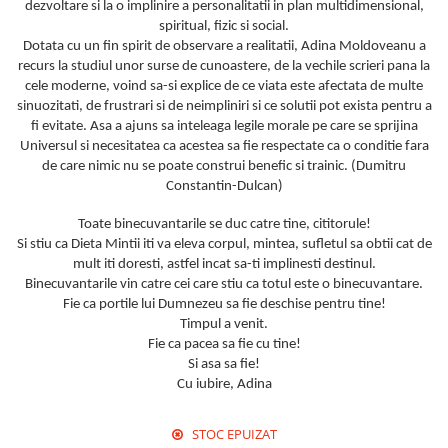
dezvoltare si la o implinire a personalitatii in plan multidimensional,
spiritual, fizic si social.
Dotata cu un fin spirit de observare a realitatii, Adina Moldoveanu a
recurs la studiul unor surse de cunoastere, de la vechile scrieri pana la
cele moderne, voind sa-si explice de ce viata este afectata de multe
sinuozitati, de frustrari si de neimpliniri si ce solutii pot exista pentru a
fi evitate. Asa a ajuns sa inteleaga legile morale pe care se sprijina
Universul si necesitatea ca acestea sa fie respectate ca o conditie fara
de care nimic nu se poate construi benefic si trainic. (Dumitru
Constantin-Dulcan)
Toate binecuvantarile se duc catre tine, cititorule!
Si stiu ca Dieta Mintii iti va eleva corpul, mintea, sufletul sa obtii cat de
mult iti doresti, astfel incat sa-ti implinesti destinul.
Binecuvantarile vin catre cei care stiu ca totul este o binecuvantare.
Fie ca portile lui Dumnezeu sa fie deschise pentru tine!
Timpul a venit.
Fie ca pacea sa fie cu tine!
Si asa sa fie!
Cu iubire, Adina
STOC EPUIZAT