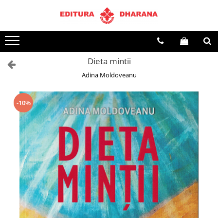
Toate Produsele
CARTI EDITURA DHARANA
Dieta mintii
OFERTE LA PACHET
Adina Moldoveanu
Carti cu AUTOGRAF
Terapii
Dietoterapie
-10%
Dezvoltare personala
Spiritualitate
Arta
AUDIOBOOK
Business, Economie
Carti pentru copii
Diverse
Filosofie