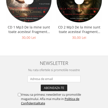
CD 1 Mp3 De la mine sunt
CD 2 Mp3 De la mine sunt
toate acestea! Fragmente
toate acestea! Fragmente
din cărțile lui Marius Ghidel
din cărțile lui Marius Ghidel
30,00 Lei
30,00 Lei
NEWSLETTER
Nu rata ofertele si promotiile noastre
Vreau sa primesc newsletter cu promotiile
magazinului. Afla mai multe in
Politica de
Confidentialitate