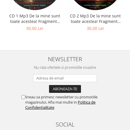
CD 1 Mp3 De la mine sunt
CD 2 Mp3 De la mine sunt
toate acestea! Fragmente
toate acestea! Fragmente
din cărțile lui Marius Ghidel
din cărțile lui Marius Ghidel
30,00 Lei
30,00 Lei
NEWSLETTER
Nu rata ofertele si promotiile noastre
Vreau sa primesc newsletter cu promotiile
magazinului. Afla mai multe in
Politica de
Confidentialitate
SOCIAL