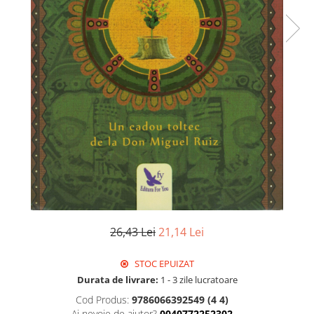
26,43 Lei
21,14 Lei
STOC EPUIZAT
Durata de livrare:
1 - 3 zile lucratoare
Cod Produs:
9786066392549 (4 4)
Ai nevoie de ajutor?
0040772252302