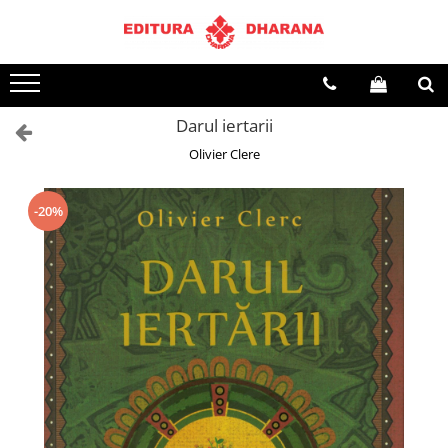
Terapii
Dietoterapie
Darul iertarii
Olivier Clere
-20%