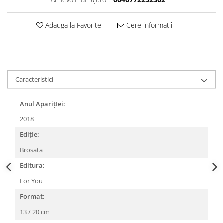
Adauga la Favorite
Cere informatii
Caracteristici
Anul AparițIei:
2018
EdițIe:
Brosata
Editura:
For You
Format:
13 / 20 cm