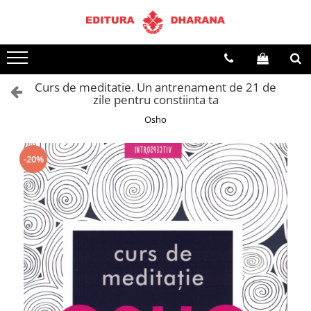
Toate Produsele
CARTI EDITURA DHARANA
Curs de meditatie. Un antrenament de 21 de
OFERTE LA PACHET
zile pentru constiinta ta
Carti cu AUTOGRAF
Osho
Terapii
Dietoterapie
-20%
Dezvoltare personala
Spiritualitate
Arta
AUDIOBOOK
Business, Economie
Carti pentru copii
Diverse
Filosofie