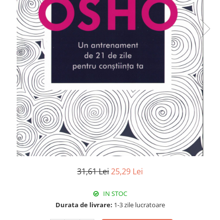
Istorie
Literatura
Psihologie
Sanatate
Sociologie
Stiinta
31,61 Lei
25,29 Lei
IN STOC
Durata de livrare:
1-3 zile lucratoare