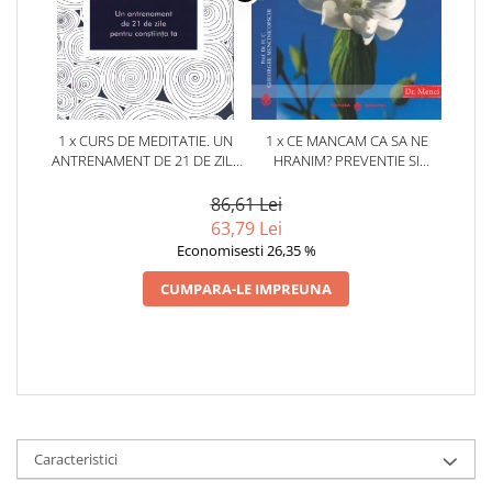
1 x CURS DE MEDITATIE. UN
1 x CE MANCAM CA SA NE
ANTRENAMENT DE 21 DE ZILE
HRANIM? PREVENTIE SI
PENTRU CONSTIINTA TA
TERAPIE PRIN DIETA IN BOLILE
CARDIOVASCULARE SI IN
86,61 Lei
DIABETUL ZAHARAT
63,79 Lei
Economisesti 26,35 %
CUMPARA-LE IMPREUNA
Caracteristici