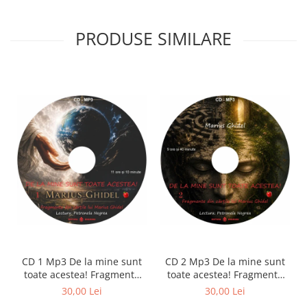
PRODUSE SIMILARE
CD 1 Mp3 De la mine sunt
CD 2 Mp3 De la mine sunt
toate acestea! Fragmente
toate acestea! Fragmente
din cărțile lui Marius Ghidel
din cărțile lui Marius Ghidel
30,00 Lei
30,00 Lei