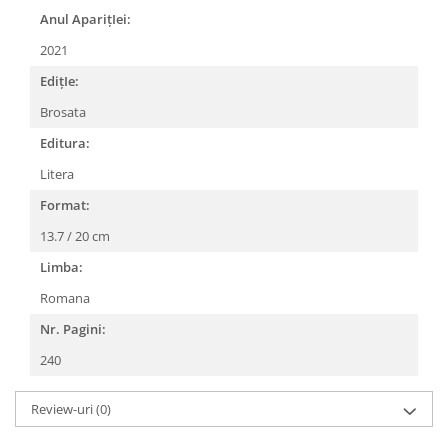
Anul AparițIei:
2021
EdițIe:
Brosata
Editura:
Litera
Format:
13.7 / 20 cm
Limba:
Romana
Nr. Pagini:
240
Review-uri
(0)