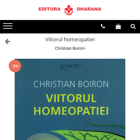
Toate Produsele
CARTI EDITURA DHARANA
Viitorul homeopatiei
OFERTE LA PACHET
Christian Boiron
Carti cu AUTOGRAF
Terapii
Dietoterapie
-5%
Dezvoltare personala
Spiritualitate
Arta
AUDIOBOOK
Business, Economie
Carti pentru copii
Diverse
Filosofie