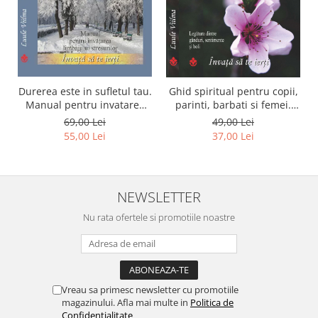
Durerea este in sufletul tau.
Ghid spiritual pentru copii,
Manual pentru invatarea
parinti, barbati si femei.
limbajului stresurilor Seria
Seria Invata sa te ierti.
69,00 Lei
49,00 Lei
Invata sa te Ierti Luule
Luule Viilma
55,00 Lei
37,00 Lei
Viilma
NEWSLETTER
Nu rata ofertele si promotiile noastre
Vreau sa primesc newsletter cu promotiile
magazinului. Afla mai multe in
Politica de
Confidentialitate