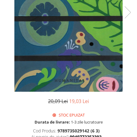
Istorie
Literatura
Psihologie
Sanatate
Sociologie
Stiinta
20,09 Lei
19,03 Lei
STOC EPUIZAT
Durata de livrare:
1-3 zile lucratoare
Cod Produs:
9789735029142 (6 3)
Ai nevoie de ajutor?
0040772252302