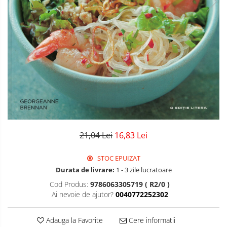
21,04 Lei
16,83 Lei
STOC EPUIZAT
Durata de livrare:
1 - 3 zile lucratoare
Cod Produs:
9786063305719 ( R2/0 )
Ai nevoie de ajutor?
0040772252302
Adauga la Favorite
Cere informatii