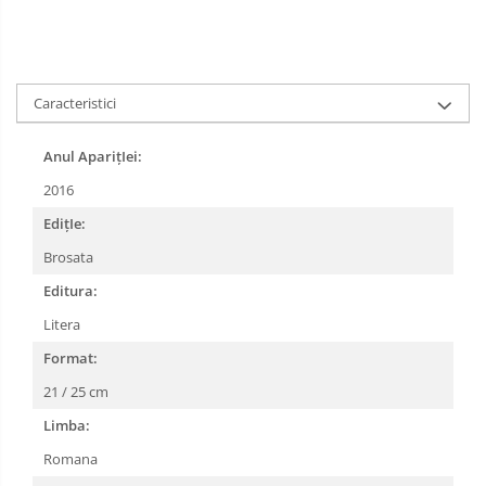
Caracteristici
Anul AparițIei:
2016
EdițIe:
Brosata
Editura:
Litera
Format:
21 / 25 cm
Limba:
Romana