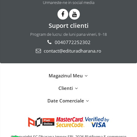
Urmareste-ne in social media
Suport clienti
Program de lucru: de luni pana vineri, 9 -18
0040772252302
contact@edituradharana.ro
Magazinul Meu
Clienti
Date Comerciale
©Copyright SC Dharana Impex SRL 2026
Platforma E-commerce