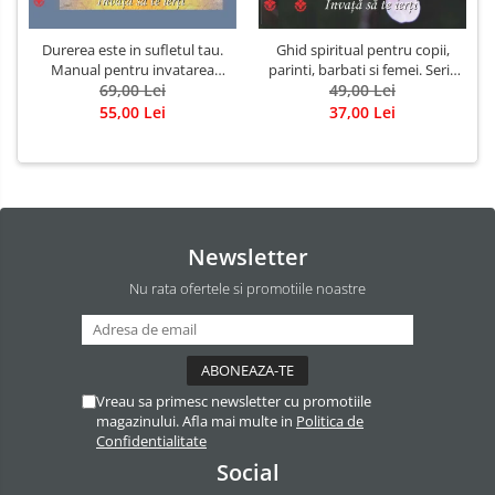
Durerea este in sufletul tau.
Ghid spiritual pentru copii,
Manual pentru invatarea
parinti, barbati si femei. Seria
limbajului stresurilor Seria
69,00 Lei
Invata sa te ierti. Luule Viilma
49,00 Lei
Invata sa te Ierti Luule Viilma
55,00 Lei
37,00 Lei
Newsletter
Nu rata ofertele si promotiile noastre
Vreau sa primesc newsletter cu promotiile
magazinului. Afla mai multe in
Politica de
Confidentialitate
Social