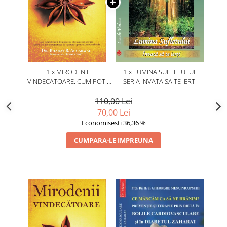
1 x MIRODENII
1 x LUMINA SUFLETULUI.
VINDECATOARE. CUM POTI
SERIA INVATA SA TE IERTI
FOLOSI 50 DE MIRODENII
OBISNUITE SAU EXOTICE
110,00 Lei
PENTRU A-TI INBUNATATI
70,00 Lei
STAREA DE SANATATE SI
Economisesti 36,36 %
PENTRU A VINDECA
BOLILE.DR. BHARAT B.
CUMPARA-LE IMPREUNA
AGGARWAL