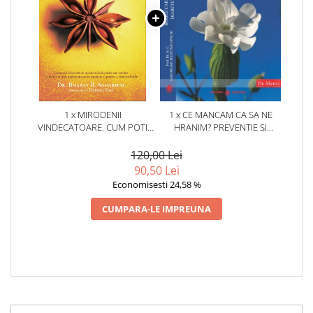
1 x MIRODENII
1 x CE MANCAM CA SA NE
VINDECATOARE. CUM POTI
HRANIM? PREVENTIE SI
FOLOSI 50 DE MIRODENII
TERAPIE PRIN DIETA IN BOLILE
OBISNUITE SAU EXOTICE
CARDIOVASCULARE SI IN
120,00 Lei
PENTRU A-TI INBUNATATI
DIABETUL ZAHARAT
90,50 Lei
STAREA DE SANATATE SI
Economisesti 24,58 %
PENTRU A VINDECA
BOLILE.DR. BHARAT B.
CUMPARA-LE IMPREUNA
AGGARWAL