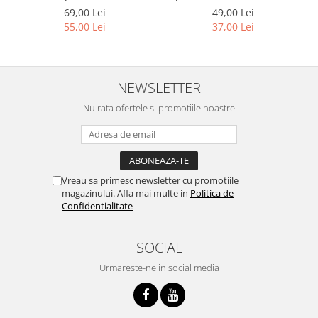
limbajului stresurilor Seria
Seria Invata sa te ierti.
69,00 Lei
49,00 Lei
Invata sa te Ierti Luule
Luule Viilma
55,00 Lei
37,00 Lei
Viilma
NEWSLETTER
Nu rata ofertele si promotiile noastre
Vreau sa primesc newsletter cu promotiile
magazinului. Afla mai multe in
Politica de
Confidentialitate
SOCIAL
Urmareste-ne in social media