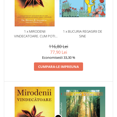
1 x MIRODENII
1 x BUCURIA REGASIRII DE
VINDECATOARE. CUM POTI
SINE
FOLOSI 50 DE MIRODENII
OBISNUITE SAU EXOTICE
116,80 Lei
PENTRU A-TI INBUNATATI
77,90 Lei
STAREA DE SANATATE SI
Economisesti 33,30 %
PENTRU A VINDECA
BOLILE.DR. BHARAT B.
CUMPARA-LE IMPREUNA
AGGARWAL