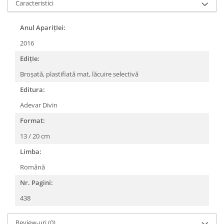
Caracteristici
Anul AparițIei:
2016
EdițIe:
Broșată, plastifiată mat, lăcuire selectivă
Editura:
Adevar Divin
Format:
13 / 20 cm
Limba:
Română
Nr. Pagini:
438
Review-uri
(0)