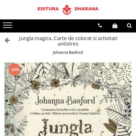
Toate Produsele
CARTI EDITURA DHARANA
Jungla magica. Carte de colorat si activitati
OFERTE LA PACHET
antistres
Carti cu AUTOGRAF
Johanna Basford
Terapii
Dietoterapie
-20%
Dezvoltare personala
Spiritualitate
Arta
AUDIOBOOK
Business, Economie
Carti pentru copii
Diverse
Filosofie