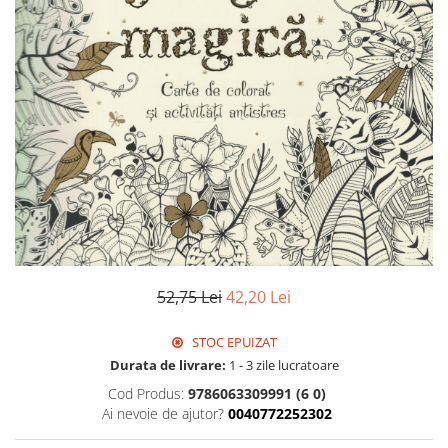
Istorie
Literatura
Psihologie
Sanatate
Sociologie
Stiinta
52,75 Lei
42,20 Lei
STOC EPUIZAT
Durata de livrare:
1 - 3 zile lucratoare
Cod Produs:
9786063309991 (6 0)
Ai nevoie de ajutor?
0040772252302