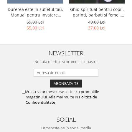
Durerea este in sufletul tau.
Ghid spiritual pentru copii,
Manual pentru invatarea
parinti, barbati si femei.
limbajului stresurilor Seria
Seria Invata sa te ierti.
69,00 Lei
49,00 Lei
Invata sa te Ierti Luule
Luule Viilma
55,00 Lei
37,00 Lei
Viilma
NEWSLETTER
Nu rata ofertele si promotiile noastre
Vreau sa primesc newsletter cu promotiile
magazinului. Afla mai multe in
Politica de
Confidentialitate
SOCIAL
Urmareste-ne in social media