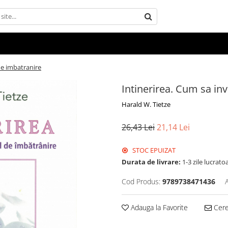
de imbatranire
Intinerirea. Cum sa in
Harald W. Tietze
26,43 Lei
21,14 Lei
STOC EPUIZAT
Durata de livrare:
1-3 zile lucrato
Cod Produs:
9789738471436
Adauga la Favorite
Cere 