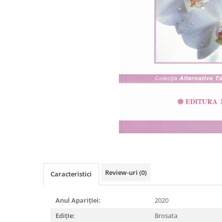
Istorie
Literatura
Psihologie
Sanatate
Sociologie
Stiinta
Review-uri
(0)
Caracteristici
Anul AparițIei:
2020
EdițIe:
Brosata