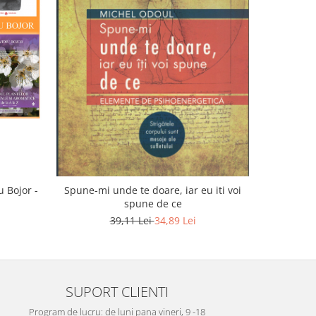
-20%
u Bojor -
Spune-mi unde te doare, iar eu iti voi
Himalaya
spune de ce
moderna. 
39,11 Lei
34,89 Lei
SUPORT CLIENTI
Program de lucru: de luni pana vineri, 9 -18