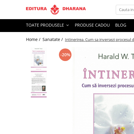
Toate Produsele
TOATE PRODUSELE
PRODUSE CADOU
BLOG
CARTI EDITURA DHARANA
Home /
Sanatate /
Intinerirea. Cum sa inversezi procesul 
OFERTE LA PACHET
Carti cu AUTOGRAF
-20%
Terapii
Dietoterapie
Dezvoltare personala
Spiritualitate
Arta
AUDIOBOOK
Business, Economie
Carti pentru copii
Diverse
Filosofie