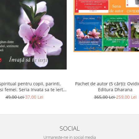
piritual pentru copii, parinti,
Pachet de autor (5 cărți): Ovidi
si femei. Seria Invata sa te ierti.
Editura Dharana
Luule Viilma
49,00 Lei
37,00 Lei
365,00 Lei
259,00 Lei
SOCIAL
Urmareste-ne in social media