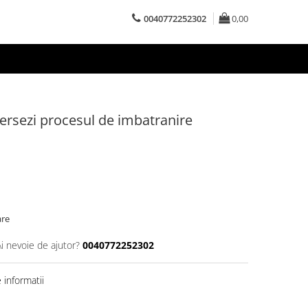
0040772252302
0,00
versezi procesul de imbatranire
are
Ai nevoie de ajutor?
0040772252302
informatii