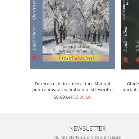
Durerea este in sufletul tau. Manual
Ghid s
pentru invatarea limbajului stresurilor
barbati 
Seria Invata sa te Ierti Luule Viilma
69,00 Lei
55,00 Lei
NEWSLETTER
Nu rata ofertele si promotiile noastre