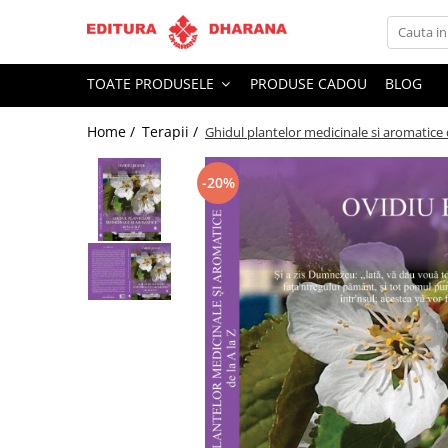
Toate Produsele
TOATE PRODUSELE
PRODUSE CADOU
BLOG
CARTI EDITURA DHARANA
Home /
Terapii /
Ghidul plantelor medicinale si aromatice d
OFERTE LA PACHET
Carti cu AUTOGRAF
-20%
Terapii
Dietoterapie
Dezvoltare personala
Spiritualitate
Arta
AUDIOBOOK
Business, Economie
Carti pentru copii
Diverse
Filosofie