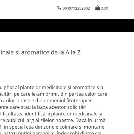
0040772252302
0,00
nale si aromatice de la A la Z
u ghid al plantelor medicinale şi aromatice s-a
citări pe care le-am primit din partea celor care
crărilor noastre din domeniul fitoterapiei.
te care stau la baza acestor solicitări:
ificultatea identificării plantelor medicinale şi
e publicul larg al zilelor noastre. Dacă în urmă
ă, în special cea din zonele colinare şi montane,
astăzi puţini oameni (şi îndeosebi dintre cei