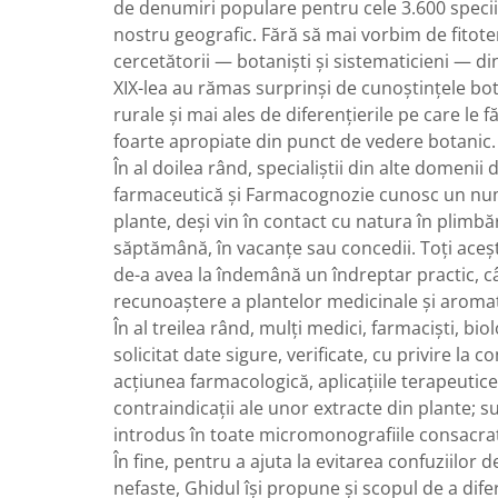
de denumiri populare pentru cele 3.600 specii 
nostru geografic. Fără să mai vorbim de fitoter
cercetătorii — botanişti şi sistematicieni — din 
XIX-lea au rămas surprinşi de cunoştinţele bot
rurale şi mai ales de diferenţierile pe care le f
foarte apropiate din punct de vedere botanic.
În al doilea rând, specialiştii din alte domenii
farmaceutică şi Farmacognozie cunosc un num
plante, deşi vin în contact cu natura în plimbăr
săptămână, în vacanţe sau concedii. Toţi aceşt
de-a avea la îndemână un îndreptar practic, c
recunoaştere a plantelor medicinale şi aromat
În al treilea rând, mulţi medici, farmacişti, bi
solicitat date sigure, verificate, cu privire la 
acţiunea farmacologică, aplicaţiile terapeutice
contraindicaţii ale unor extracte din plante; 
introdus în toate micromonografiile consacrat
În fine, pentru a ajuta la evitarea confuziilor 
nefaste, Ghidul îşi propune şi scopul de a difer