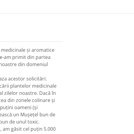
IN
r medicinale şi aromatice
le-am primit din partea
r noastre din domeniul
za acestor solicitări:
icării plantelor medicinale
l zilelor noastre. Dacă în
cea din zonele colinare şi
puţini oameni (şi
ebească un Muşeţel bun de
bun de unul toxic.
 am găsit cel puţin 5.000