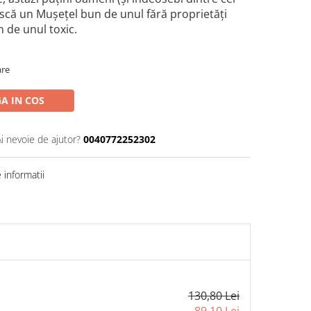
ască un Muşeţel bun de unul fără proprietăţi
 de unul toxic.
are
A IN COS
Ai nevoie de ajutor?
0040772252302
informatii
130,80 Lei