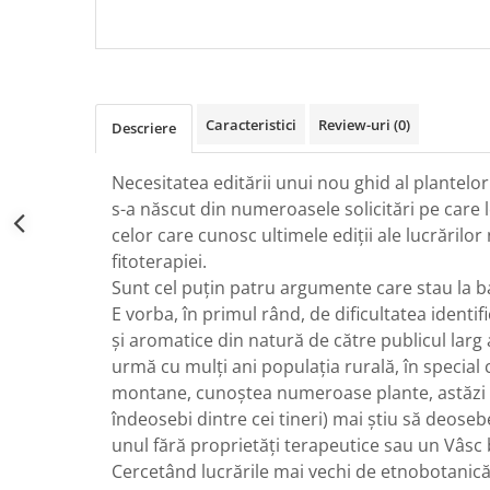
CARDIOVASCULARE SI 
DIABETUL ZAHARAT
Caracteristici
Review-uri
(0)
Descriere
Necesitatea editării unui nou ghid al plantelo
s-a născut din numeroasele solicitări pe care 
celor care cunosc ultimele ediţii ale lucrărilo
fitoterapiei.
Sunt cel puţin patru argumente care stau la ba
E vorba, în primul rând, de dificultatea identif
şi aromatice din natură de către publicul larg a
urmă cu mulţi ani populaţia rurală, în special 
montane, cunoştea numeroase plante, astăzi 
îndeosebi dintre cei tineri) mai ştiu să deos
unul fără proprietăţi terapeutice sau un Vâsc 
Cercetând lucrările mai vechi de etnobotanică,