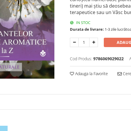
tineri) mai ştiu să deosebe
terapeutice sau un Vâsc bun
IN STOC
Durata de livrare:
1-3 zile lucrăto
ADAUG
Cod Produs:
9786069029022
Adauga la Favorite
Cere 