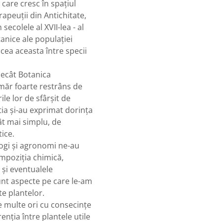
care cresc în spaţiul
apeuţii din Antichitate,
secolele al XVII-lea - al
anice ale populaţiei
ăcea aceasta între specii
 decât Botanica
ăr foarte restrâns de
ile lor de sfârşit de
ia şi-au exprimat dorinţa
ât mai simplu, de
ice.
ologi şi agronomi ne-au
compoziţia chimică,
 şi eventualele
sunt aspecte pe care le-am
e plantelor.
de multe ori cu consecinţe
enţia între plantele utile