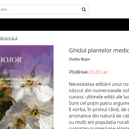
e la A la Z
Ghidul plantelor medici
Ovidiu Bojor
79,00 Lei
63,20 Lei
Necesitatea editării unui no
născut din numeroasele soli
cunosc ultimele ediţii ale lu
Sunt cel puţin patru argumen
E vorba, în primul rând, de d
aromatice din natură de cătr
cu mulţi ani populaţia rural
cunoştea numeroase plante, 