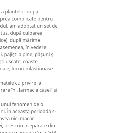
re a plantelor după
 prea complicate pentru
hidul, am adoptat un set de
itus, după culoarea
tice), după mărime
e asemenea, în vedere
, pajişti alpine, păşuni şi
şti uscate, coaste
voaie, locuri mlăştinoase
ţiile cu privire la
are în „farmacia casei“ şi
că unui fenomen de o
ani. În această perioadă s-
 avea nici măcar
i, prescriu preparate din
uneori semnează şi cărţi!