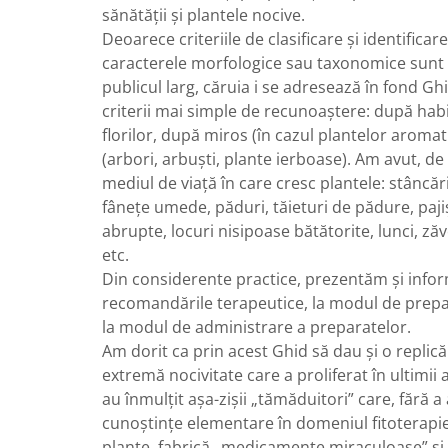
sănătăţii şi plantele nocive.
Deoarece criteriile de clasificare şi identifica
caracterele morfologice sau taxonomice sunt
publicul larg, căruia i se adresează în fond G
criterii mai simple de recunoaştere: după hab
florilor, după miros (în cazul plantelor aroma
(arbori, arbuşti, plante ierboase). Am avut, d
mediul de viaţă în care cresc plantele: stâncării
fâneţe umede, păduri, tăieturi de pădure, paji
abrupte, locuri nisipoase bătătorite, lunci, ză
etc.
Din considerente practice, prezentăm şi informa
recomandările terapeutice, la modul de prepar
la modul de administrare a preparatelor.
Am dorit ca prin acest Ghid să dau şi o repli
extremă nocivitate care a proliferat în ultimii 
au înmulţit aşa-zişii „tămăduitori” care, fără a
cunoştinţe elementare în domeniul fitoterapie
plante, fabrică „medicamente miraculoase” şi 