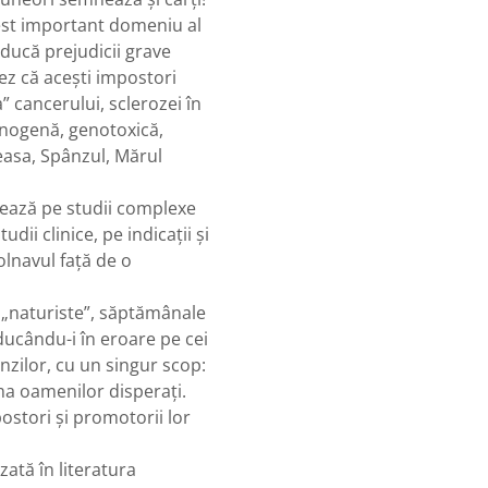
cest important domeniu al
aducă prejudicii grave
ez că aceşti impostori
 cancerului, sclerozei în
cinogenă, genotoxică,
easa, Spânzul, Mărul
zează pe studii complexe
dii clinice, pe indicaţii şi
olnavul faţă de o
e „naturiste”, săptămânale
ducându-i în eroare pe cei
inzilor, cu un singur scop:
ma oamenilor disperaţi.
mpostori şi promotorii lor
zată în literatura