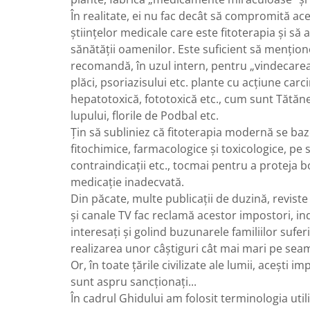
În realitate, ei nu fac decât să compromită a
ştiinţelor medicale care este fitoterapia şi să 
sănătăţii oamenilor. Este suficient să menţion
recomandă, în uzul intern, pentru „vindecarea”
plăci, psoriazisului etc. plante cu acţiune car
hepatotoxică, fototoxică etc., cum sunt Tătăn
lupului, florile de Podbal etc.
Ţin să subliniez că fitoterapia modernă se ba
fitochimice, farmacologice şi toxicologice, pe stu
contraindicaţii etc., tocmai pentru a proteja b
medicaţie inadecvată.
Din păcate, multe publicaţii de duzină, revist
şi canale TV fac reclamă acestor impostori, in
interesaţi şi golind buzunarele familiilor sufer
realizarea unor câştiguri cât mai mari pe sea
Or, în toate ţările civilizate ale lumii, aceşti i
sunt aspru sancţionaţi...
În cadrul Ghidului am folosit terminologia utili