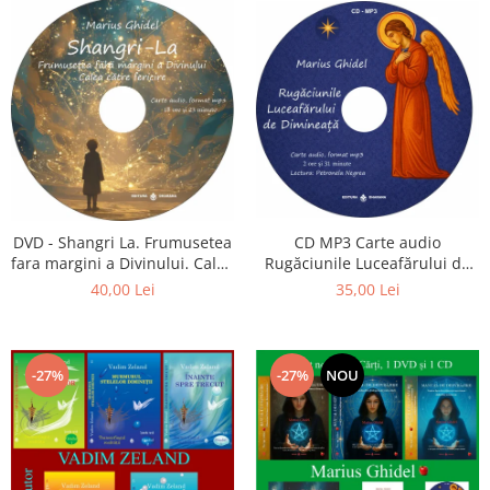
CD MP3 Carte audio
DVD - Shangri La. Frumusetea
Rugăciunile Luceafărului de
fara margini a Divinului. Calea
dimineață
catre fericire
35,00 Lei
40,00 Lei
-27%
-27%
NOU