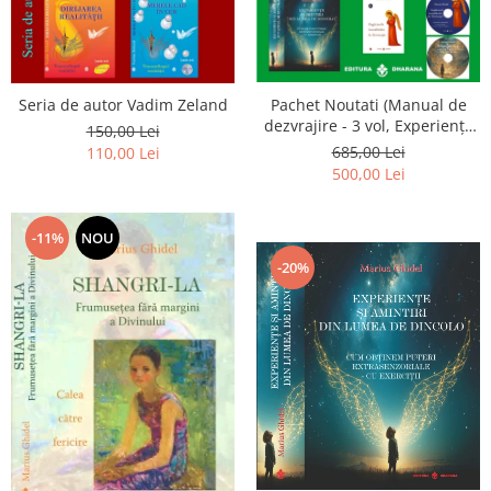
Seria de autor Vadim Zeland
Pachet Noutati (Manual de
dezvrajire - 3 vol, Experiențe
150,00 Lei
și amintiri, Rugăciunile
685,00 Lei
110,00 Lei
Luceafarului de dimineata) -
500,00 Lei
Marius Ghidel
-11%
NOU
-20%