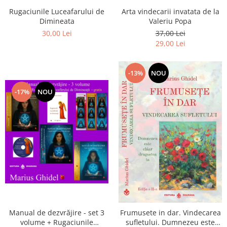
Arta vindecarii invatata de la
Rugaciunile Luceafarului de
Valeriu Popa
Dimineata
37,00 Lei
30,00 Lei
29,00 Lei
-13%
NOU
-17%
NOU
Manual de dezvrăjire - set 3
Frumusete in dar. Vindecarea
volume + Rugaciunile
sufletului. Dumnezeu este