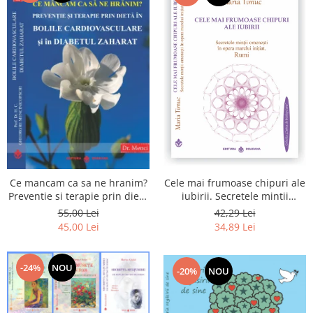
Cele mai frumoase chipuri ale
Ce mancam ca sa ne hranim?
iubirii. Secretele mintii
Preventie si terapie prin dieta
omenesti in opera marelui
in bolile cardiovasculare si in
42,29 Lei
55,00 Lei
initiat, Rumi
diabetul zaharat
34,89 Lei
45,00 Lei
-24%
NOU
-20%
NOU