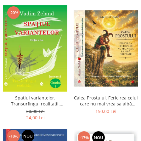
Dumnezeu
-20%
Spatiul variantelor.
Calea Prostului. Fericirea celui
Transurfingul realitatii.
care nu mai vrea sa aibă
Gradul 1. Cum sa ne
dreptate - Intoarcerea la
30,00 Lei
150,00 Lei
dezvoltam intuitia si sa ne
Simplitatea care mantuieste
24,00 Lei
alegem soarta
sufletul
-18%
NOU
-17%
NOU