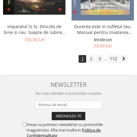
Imparatul Si Si. Dincolo de
Durerea este in sufletul tau.
bine si rau. Soapte de Iubire -
Manual pentru invatarea
Invatatura tainica a Soarelui
limbajului stresurilor Seria
150,00 Lei
69,00 Lei
de Iubire
Invata sa te Ierti Luule Viilma
55,00 Lei
1
2
3
112
...
NEWSLETTER
Nu rata ofertele si promotiile noastre
Vreau sa primesc newsletter cu promotiile
magazinului. Afla mai multe in
Politica de
Confidentialitate