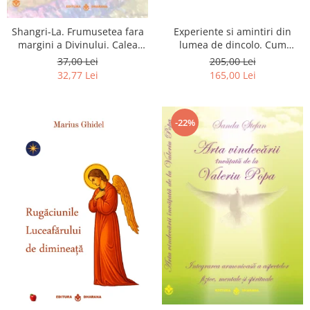
Shangri-La. Frumusetea fara
Experiente si amintiri din
margini a Divinului. Calea
lumea de dincolo. Cum
catre fericire
obtinem puteri
37,00 Lei
205,00 Lei
extrasenzoriale - cu exercitii
32,77 Lei
165,00 Lei
-22%