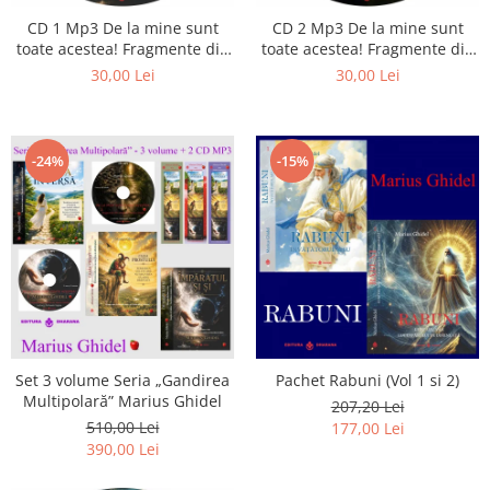
Istorie
CD 1 Mp3 De la mine sunt
CD 2 Mp3 De la mine sunt
Literatura
toate acestea! Fragmente din
toate acestea! Fragmente din
Psihologie
cărțile lui Marius Ghidel
cărțile lui Marius Ghidel
30,00 Lei
30,00 Lei
Sanatate
Sociologie
Stiinta
-24%
-15%
Set 3 volume Seria „Gandirea
Pachet Rabuni (Vol 1 si 2)
Multipolară” Marius Ghidel
207,20 Lei
510,00 Lei
177,00 Lei
390,00 Lei