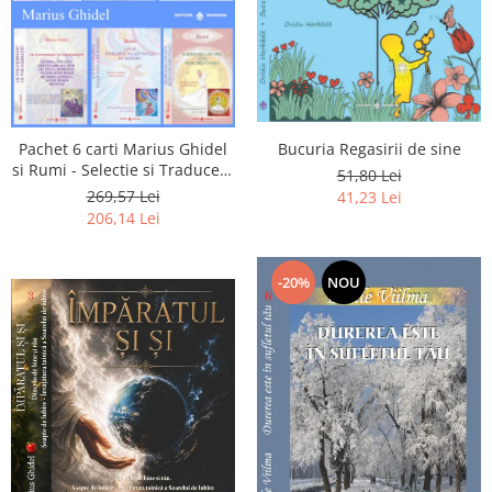
Pachet 6 carti Marius Ghidel
Bucuria Regasirii de sine
si Rumi - Selectie si Traducere
51,80 Lei
de Marius Ghidel
269,57 Lei
41,23 Lei
206,14 Lei
-20%
NOU