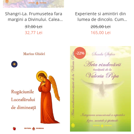
Shangri-La. Frumusetea fara
Experiente si amintiri din
margini a Divinului. Calea
lumea de dincolo. Cum
catre fericire
obtinem puteri
37,00 Lei
205,00 Lei
extrasenzoriale - cu exercitii
32,77 Lei
165,00 Lei
-22%