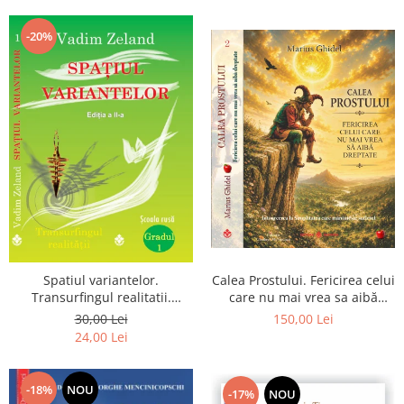
Dumnezeu
-20%
Spatiul variantelor.
Calea Prostului. Fericirea celui
Transurfingul realitatii.
care nu mai vrea sa aibă
Gradul 1. Cum sa ne
dreptate - Intoarcerea la
30,00 Lei
150,00 Lei
dezvoltam intuitia si sa ne
Simplitatea care mantuieste
24,00 Lei
alegem soarta
sufletul
-18%
NOU
-17%
NOU