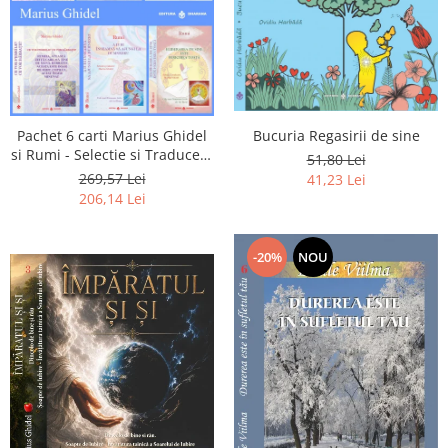
Pachet 6 carti Marius Ghidel
Bucuria Regasirii de sine
si Rumi - Selectie si Traducere
51,80 Lei
de Marius Ghidel
269,57 Lei
41,23 Lei
206,14 Lei
-20%
NOU