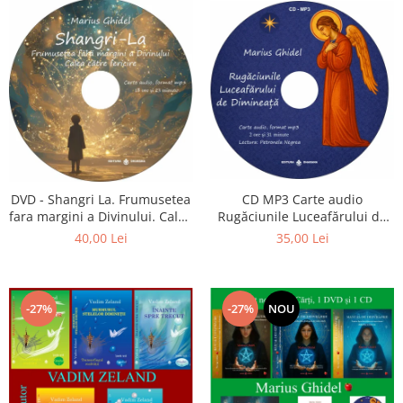
CD MP3 Carte audio
DVD - Shangri La. Frumusetea
Rugăciunile Luceafărului de
fara margini a Divinului. Calea
dimineață
catre fericire
35,00 Lei
40,00 Lei
-27%
-27%
NOU