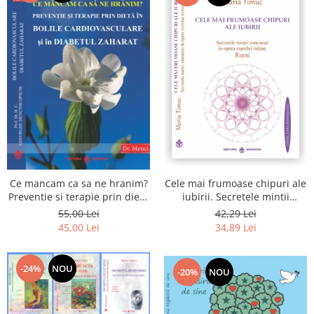
Cele mai frumoase chipuri ale
Ce mancam ca sa ne hranim?
iubirii. Secretele mintii
Preventie si terapie prin dieta
omenesti in opera marelui
in bolile cardiovasculare si in
42,29 Lei
55,00 Lei
initiat, Rumi
diabetul zaharat
34,89 Lei
45,00 Lei
-24%
NOU
-20%
NOU