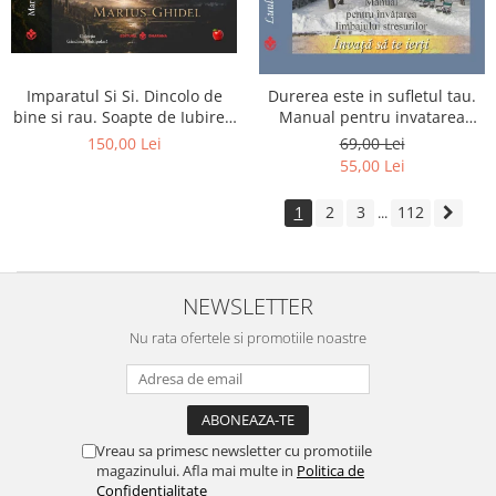
Imparatul Si Si. Dincolo de
Durerea este in sufletul tau.
bine si rau. Soapte de Iubire -
Manual pentru invatarea
Invatatura tainica a Soarelui
limbajului stresurilor Seria
150,00 Lei
69,00 Lei
de Iubire
Invata sa te Ierti Luule Viilma
55,00 Lei
1
2
3
112
...
NEWSLETTER
Nu rata ofertele si promotiile noastre
Vreau sa primesc newsletter cu promotiile
magazinului. Afla mai multe in
Politica de
Confidentialitate