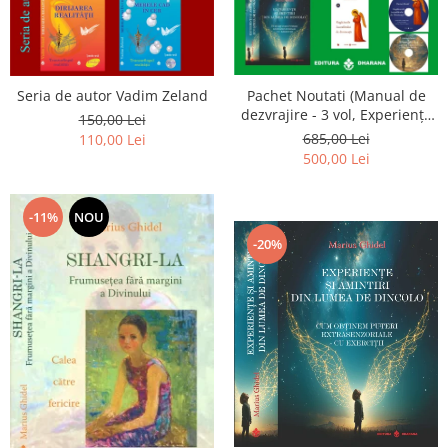
Seria de autor Vadim Zeland
Pachet Noutati (Manual de
dezvrajire - 3 vol, Experiențe
150,00 Lei
și amintiri, Rugăciunile
685,00 Lei
110,00 Lei
Luceafarului de dimineata) -
500,00 Lei
Marius Ghidel
-11%
NOU
-20%