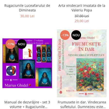
Arta vindecarii invatata de la
Rugaciunile Luceafarului de
Valeriu Popa
Dimineata
37,00 Lei
30,00 Lei
29,00 Lei
-13%
NOU
-17%
NOU
Manual de dezvrăjire - set 3
Frumusete in dar. Vindecarea
volume + Rugaciunile
sufletului. Dumnezeu este