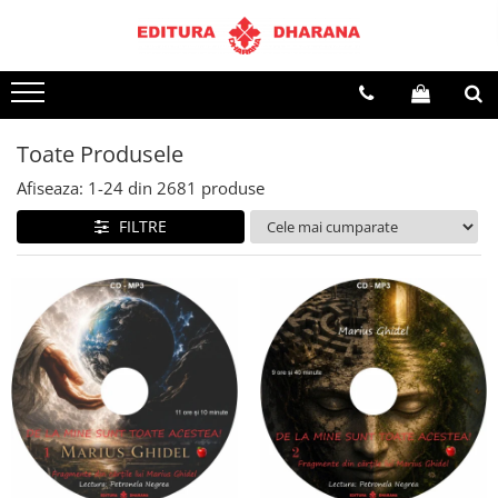
Terapii
Dietoterapie
Toate Produsele
Afiseaza:
1-
24
din
2681
produse
FILTRE