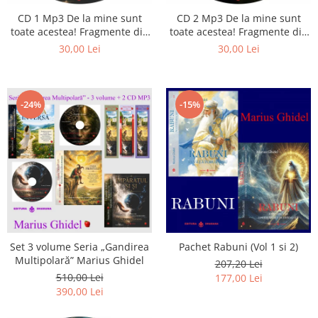
CD 1 Mp3 De la mine sunt
CD 2 Mp3 De la mine sunt
toate acestea! Fragmente din
toate acestea! Fragmente din
cărțile lui Marius Ghidel
cărțile lui Marius Ghidel
30,00 Lei
30,00 Lei
-24%
-15%
Set 3 volume Seria „Gandirea
Pachet Rabuni (Vol 1 si 2)
Multipolară” Marius Ghidel
207,20 Lei
510,00 Lei
177,00 Lei
390,00 Lei