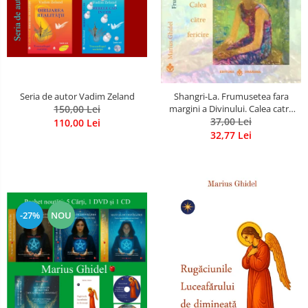
Seria de autor Vadim Zeland
Shangri-La. Frumusetea fara
150,00 Lei
margini a Divinului. Calea catre
37,00 Lei
fericire
110,00 Lei
32,77 Lei
-27%
NOU