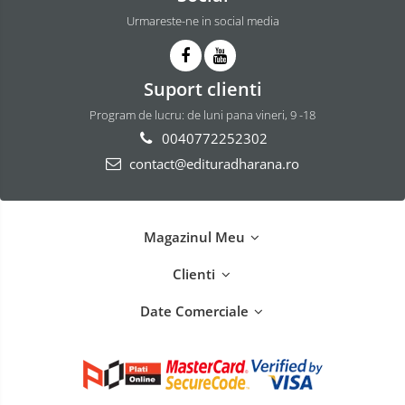
Urmareste-ne in social media
Suport clienti
Program de lucru: de luni pana vineri, 9 -18
0040772252302
contact@edituradharana.ro
Magazinul Meu
Clienti
Date Comerciale