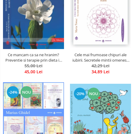
Cele mai frumoase chipuri ale
Ce mancam ca sa ne hranim?
iubirii. Secretele mintii omenesti
Preventie si terapie prin dieta in
in opera marelui initiat, Rumi
42,29 Lei
bolile cardiovasculare si in
55,00 Lei
diabetul zaharat
34,89 Lei
45,00 Lei
-24%
NOU
-20%
NOU