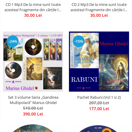
CD 1 Mp3 De la mine sunt toate
CD 2 Mp3 De la mine sunt toate
acestea! Fragmente din cărțile lui
acestea! Fragmente din cărțile lui
Marius Ghidel
30,00 Lei
Marius Ghidel
30,00 Lei
-24%
-15%
Set 3 volume Seria „Gandirea
Pachet Rabuni (Vol 1 si 2)
Multipolară” Marius Ghidel
207,20 Lei
510,00 Lei
177,00 Lei
390,00 Lei