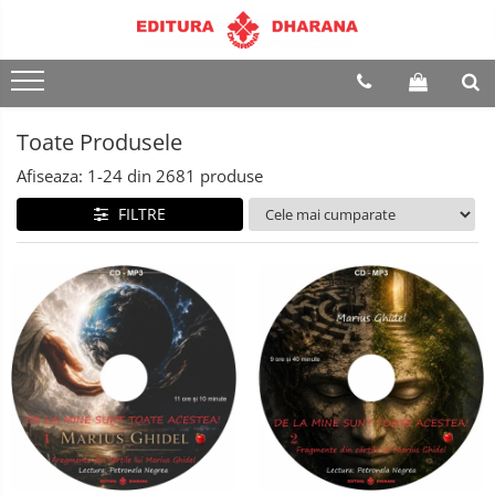
Terapii
Dietoterapie
Toate Produsele
Afiseaza:
1-
24
din
2681
produse
FILTRE