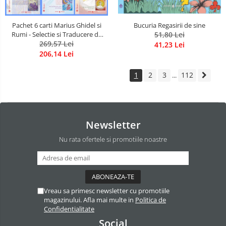
Pachet 6 carti Marius Ghidel si
Bucuria Regasirii de sine
Rumi - Selectie si Traducere de
51,80 Lei
Marius Ghidel
269,57 Lei
41,23 Lei
206,14 Lei
1
2
3
112
...
Newsletter
Nu rata ofertele si promotiile noastre
Vreau sa primesc newsletter cu promotiile
magazinului. Afla mai multe in
Politica de
Confidentialitate
Social