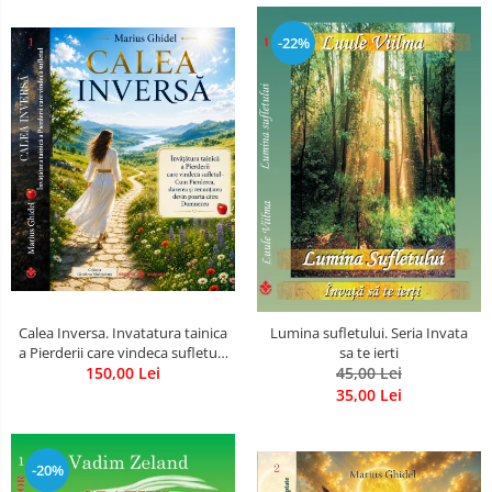
-22%
Calea Inversa. Invatatura tainica
Lumina sufletului. Seria Invata
a Pierderii care vindeca sufletul -
sa te ierti
Cum Pierderea, durerea si
150,00 Lei
45,00 Lei
renuntarea devin poarta catre
35,00 Lei
Dumnezeu
-20%