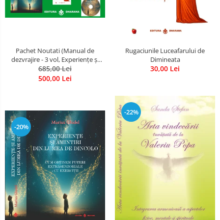
Pachet Noutati (Manual de
Rugaciunile Luceafarului de
dezvrajire - 3 vol, Experiențe și
Dimineata
amintiri, Rugăciunile
685,00 Lei
30,00 Lei
Luceafarului de dimineata) -
500,00 Lei
Marius Ghidel
-22%
-20%