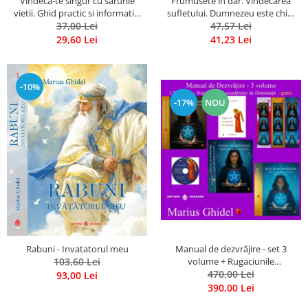
Vindeca-te singur cu sarurile
Frumusete in dar. Vindecarea
vietii. Ghid practic si informativ.
sufletului. Dumnezeu este chiar
Sarurile minerale Schuessler si
37,00 Lei
dragostea ta. Editia a 2-a
47,57 Lei
multe alte secrete
29,60 Lei
41,23 Lei
-10%
-17%
NOU
Rabuni - Invatatorul meu
Manual de dezvrăjire - set 3
103,60 Lei
volume + Rugaciunile
Luceafarului de Dimineata -
470,00 Lei
93,00 Lei
Gratuit)
390,00 Lei