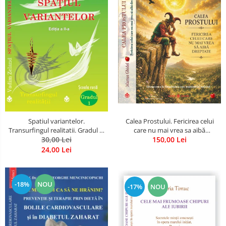
Spatiul variantelor.
Calea Prostului. Fericirea celui
Transurfingul realitatii. Gradul 1.
care nu mai vrea sa aibă
Cum sa ne dezvoltam intuitia si
30,00 Lei
dreptate - Intoarcerea la
150,00 Lei
sa ne alegem soarta
Simplitatea care mantuieste
24,00 Lei
sufletul
-18%
NOU
-17%
NOU