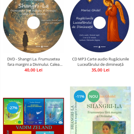
CD MP3 Carte audio Rugăciunile
DVD - Shangri La. Frumusetea
Luceafărului de dimineață
fara margini a Divinului. Calea
35,00 Lei
catre fericire
40,00 Lei
-11%
NOU
-27%