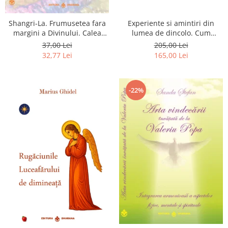
Shangri-La. Frumusetea fara
Experiente si amintiri din
margini a Divinului. Calea
lumea de dincolo. Cum
catre fericire
obtinem puteri
37,00 Lei
205,00 Lei
extrasenzoriale - cu exercitii
32,77 Lei
165,00 Lei
-22%