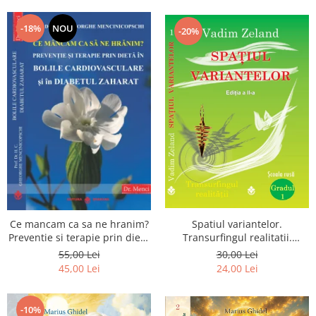
Dumnezeu
-18%
NOU
-20%
Spatiul variantelor.
Ce mancam ca sa ne hranim?
Transurfingul realitatii.
Preventie si terapie prin dieta
Gradul 1. Cum sa ne
in bolile cardiovasculare si in
30,00 Lei
55,00 Lei
dezvoltam intuitia si sa ne
diabetul zaharat
24,00 Lei
45,00 Lei
alegem soarta
-10%