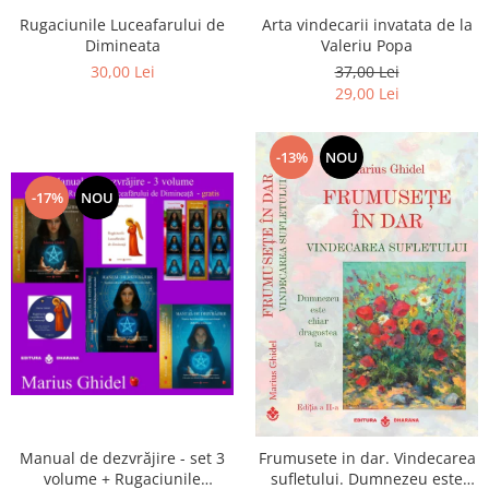
Arta vindecarii invatata de la
Rugaciunile Luceafarului de
Valeriu Popa
Dimineata
37,00 Lei
30,00 Lei
29,00 Lei
-13%
NOU
-17%
NOU
Manual de dezvrăjire - set 3
Frumusete in dar. Vindecarea
volume + Rugaciunile
sufletului. Dumnezeu este