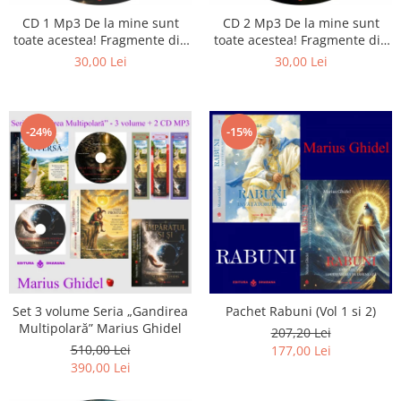
CD 1 Mp3 De la mine sunt
CD 2 Mp3 De la mine sunt
toate acestea! Fragmente din
toate acestea! Fragmente din
cărțile lui Marius Ghidel
cărțile lui Marius Ghidel
30,00 Lei
30,00 Lei
-24%
-15%
Set 3 volume Seria „Gandirea
Pachet Rabuni (Vol 1 si 2)
Multipolară” Marius Ghidel
207,20 Lei
510,00 Lei
177,00 Lei
390,00 Lei