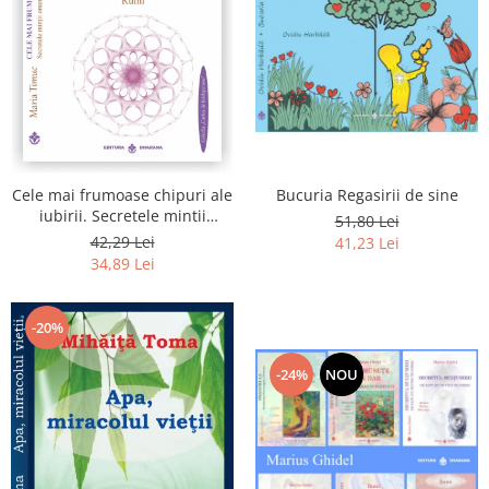
Bucuria Regasirii de sine
Cele mai frumoase chipuri ale
iubirii. Secretele mintii
51,80 Lei
omenesti in opera marelui
42,29 Lei
41,23 Lei
initiat, Rumi
34,89 Lei
-20%
-24%
NOU