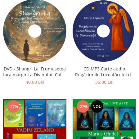
CD MP3 Carte audio
DVD - Shangri La. Frumusetea
Rugăciunile Luceafărului de
fara margini a Divinului. Calea
dimineață
catre fericire
35,00 Lei
40,00 Lei
-27%
-27%
NOU