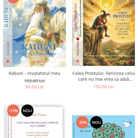
Calea Prostului. Fericirea celui
Rabuni - Invatatorul meu
care nu mai vrea sa aibă
103,60 Lei
dreptate - Intoarcerea la
150,00 Lei
93,00 Lei
Simplitatea care mantuieste
sufletul
-17%
NOU
-20%
NOU