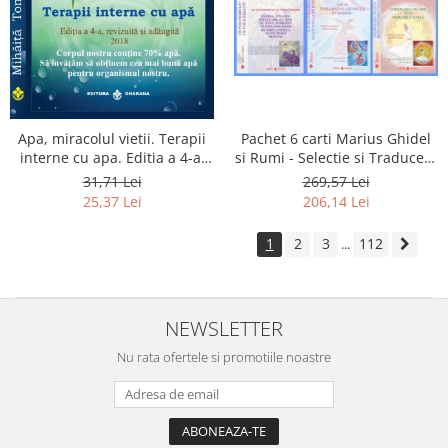
Apa, miracolul vietii. Terapii
Pachet 6 carti Marius Ghidel
interne cu apa. Editia a 4-a,
si Rumi - Selectie si Traducere
revizuita si adaugita.
de Marius Ghidel
31,71 Lei
269,57 Lei
25,37 Lei
206,14 Lei
1
2
3
112
...
NEWSLETTER
Nu rata ofertele si promotiile noastre