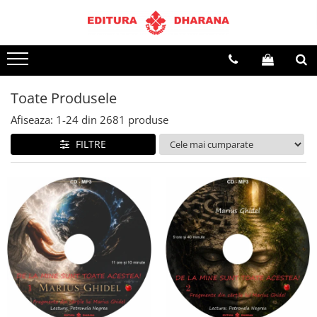
Terapii
Dietoterapie
Toate Produsele
Afiseaza:
1-
24
din
2681
produse
FILTRE