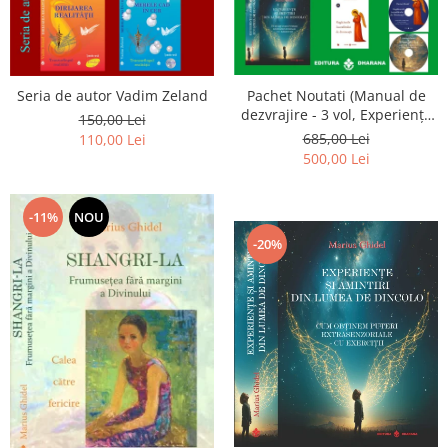
Seria de autor Vadim Zeland
Pachet Noutati (Manual de
dezvrajire - 3 vol, Experiențe
150,00 Lei
și amintiri, Rugăciunile
685,00 Lei
110,00 Lei
Luceafarului de dimineata) -
500,00 Lei
Marius Ghidel
-11%
NOU
-20%