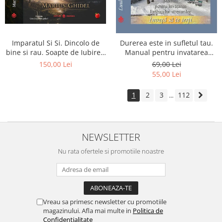
Imparatul Si Si. Dincolo de
Durerea este in sufletul tau.
bine si rau. Soapte de Iubire -
Manual pentru invatarea
Invatatura tainica a Soarelui
limbajului stresurilor Seria
150,00 Lei
69,00 Lei
de Iubire
Invata sa te Ierti Luule Viilma
55,00 Lei
1
2
3
112
...
NEWSLETTER
Nu rata ofertele si promotiile noastre
Vreau sa primesc newsletter cu promotiile
magazinului. Afla mai multe in
Politica de
Confidentialitate