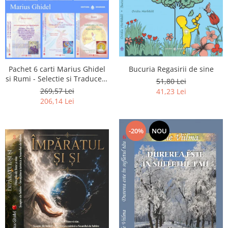
Pachet 6 carti Marius Ghidel
Bucuria Regasirii de sine
si Rumi - Selectie si Traducere
51,80 Lei
de Marius Ghidel
269,57 Lei
41,23 Lei
206,14 Lei
-20%
NOU