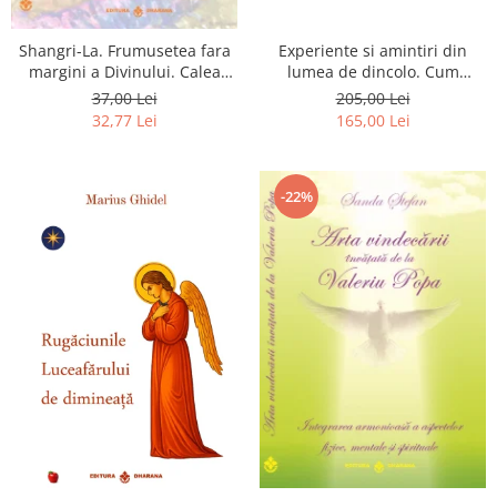
Shangri-La. Frumusetea fara
Experiente si amintiri din
margini a Divinului. Calea
lumea de dincolo. Cum
catre fericire
obtinem puteri
37,00 Lei
205,00 Lei
extrasenzoriale - cu exercitii
32,77 Lei
165,00 Lei
-22%