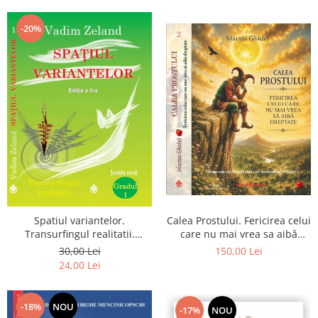
Dumnezeu
-20%
Spatiul variantelor.
Calea Prostului. Fericirea celui
Transurfingul realitatii.
care nu mai vrea sa aibă
Gradul 1. Cum sa ne
dreptate - Intoarcerea la
30,00 Lei
150,00 Lei
dezvoltam intuitia si sa ne
Simplitatea care mantuieste
24,00 Lei
alegem soarta
sufletul
-18%
NOU
-17%
NOU