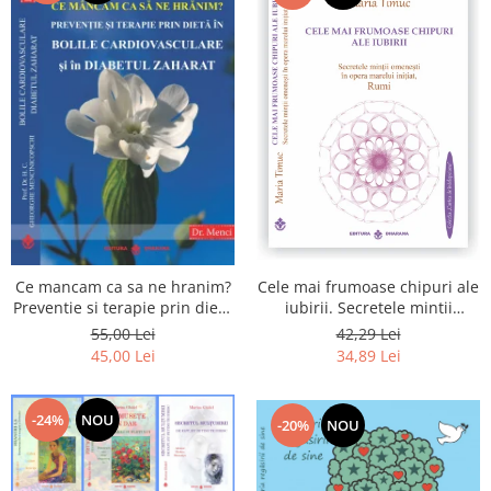
Cele mai frumoase chipuri ale
Ce mancam ca sa ne hranim?
iubirii. Secretele mintii
Preventie si terapie prin dieta
omenesti in opera marelui
in bolile cardiovasculare si in
42,29 Lei
55,00 Lei
initiat, Rumi
diabetul zaharat
34,89 Lei
45,00 Lei
-24%
NOU
-20%
NOU