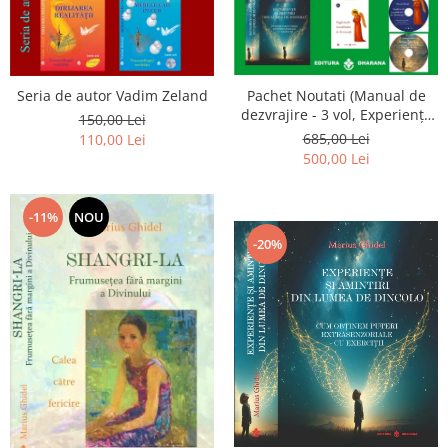
Seria de autor Vadim Zeland
Pachet Noutati (Manual de
dezvrajire - 3 vol, Experiențe
150,00 Lei
și amintiri, Rugăciunile
685,00 Lei
110,00 Lei
Luceafarului de dimineata) -
500,00 Lei
Marius Ghidel
-11%
NOU
-20%