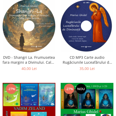
CD MP3 Carte audio
DVD - Shangri La. Frumusetea
Rugăciunile Luceafărului de
fara margini a Divinului. Calea
dimineață
catre fericire
35,00 Lei
40,00 Lei
-27%
-27%
NOU