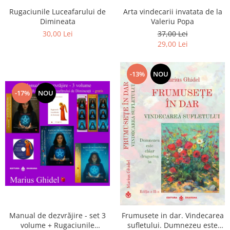
Arta vindecarii invatata de la
Rugaciunile Luceafarului de
Valeriu Popa
Dimineata
37,00 Lei
30,00 Lei
29,00 Lei
-13%
NOU
-17%
NOU
Manual de dezvrăjire - set 3
Frumusete in dar. Vindecarea
volume + Rugaciunile
sufletului. Dumnezeu este