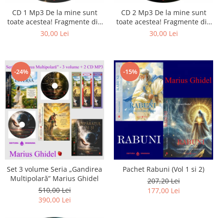
Istorie
CD 1 Mp3 De la mine sunt
CD 2 Mp3 De la mine sunt
Literatura
toate acestea! Fragmente din
toate acestea! Fragmente din
Psihologie
cărțile lui Marius Ghidel
cărțile lui Marius Ghidel
30,00 Lei
30,00 Lei
Sanatate
Sociologie
Stiinta
-24%
-15%
Set 3 volume Seria „Gandirea
Pachet Rabuni (Vol 1 si 2)
Multipolară” Marius Ghidel
207,20 Lei
510,00 Lei
177,00 Lei
390,00 Lei