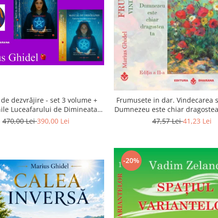
de dezvrăjire - set 3 volume +
Frumusete in dar. Vindecarea s
ile Luceafarului de Dimineata -
Dumnezeu este chiar dragostea 
Gratuit)
a 2-a
470,00 Lei
390,00 Lei
47,57 Lei
41,23 Lei
-20%