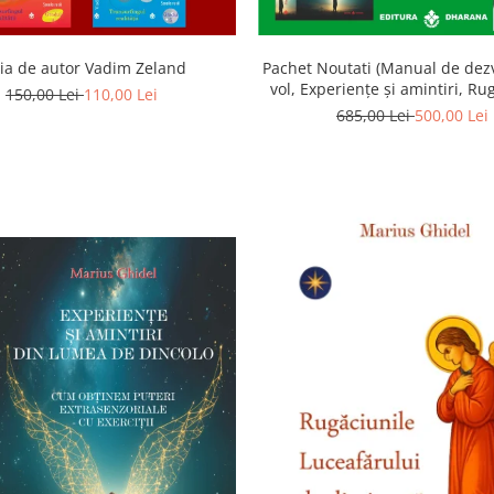
ia de autor Vadim Zeland
Pachet Noutati (Manual de dezv
vol, Experiențe și amintiri, Ru
150,00 Lei
110,00 Lei
Luceafarului de dimineata) -
685,00 Lei
500,00 Lei
Ghidel