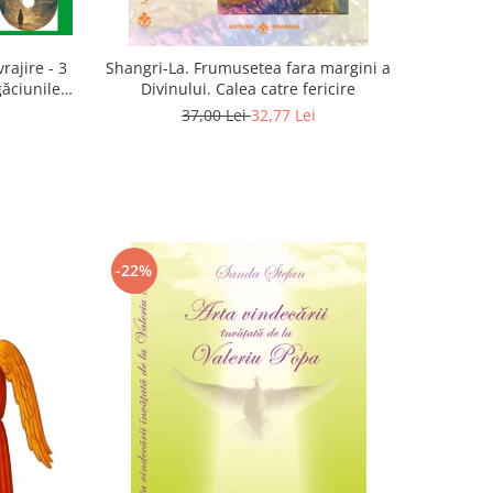
rajire - 3
Shangri-La. Frumusetea fara margini a
găciunile
Divinului. Calea catre fericire
 Marius
37,00 Lei
32,77 Lei
-22%