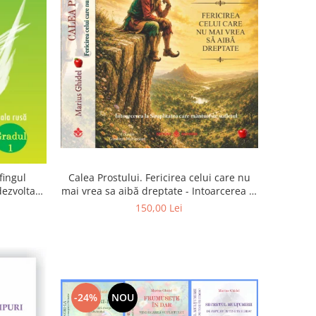
Calea Prostului. Fericirea celui care nu
fingul
mai vrea sa aibă dreptate - Intoarcerea la
 dezvoltam
Simplitatea care mantuieste sufletul
oarta
150,00 Lei
-24%
NOU