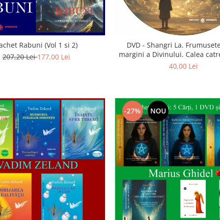
achet Rabuni (Vol 1 si 2)
DVD - Shangri La. Frumusete
margini a Divinului. Calea catre
207,20 Lei
177,00 Lei
40,00 Lei
-27%
NOU