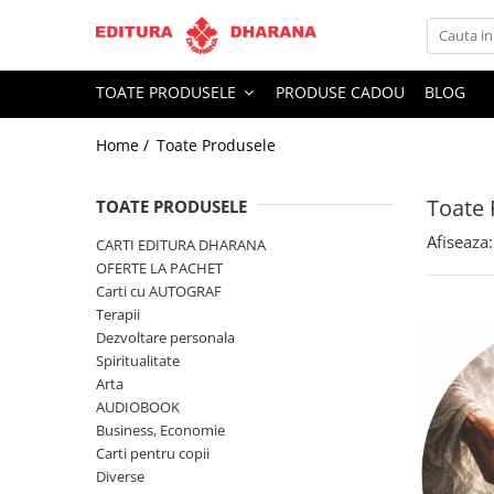
Toate Produsele
TOATE PRODUSELE
PRODUSE CADOU
BLOG
CARTI EDITURA DHARANA
Home /
Toate Produsele
OFERTE LA PACHET
Carti cu AUTOGRAF
Toate 
Terapii
TOATE PRODUSELE
Dietoterapie
Afiseaza:
CARTI EDITURA DHARANA
Dezvoltare personala
OFERTE LA PACHET
Carti cu AUTOGRAF
Spiritualitate
Terapii
Arta
Dezvoltare personala
AUDIOBOOK
Spiritualitate
Business, Economie
Arta
AUDIOBOOK
Carti pentru copii
Business, Economie
Diverse
Carti pentru copii
Filosofie
Diverse