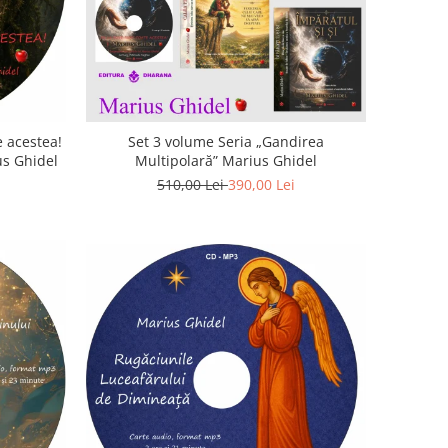
 acestea!
Set 3 volume Seria „Gandirea
us Ghidel
Multipolară” Marius Ghidel
510,00 Lei
390,00 Lei