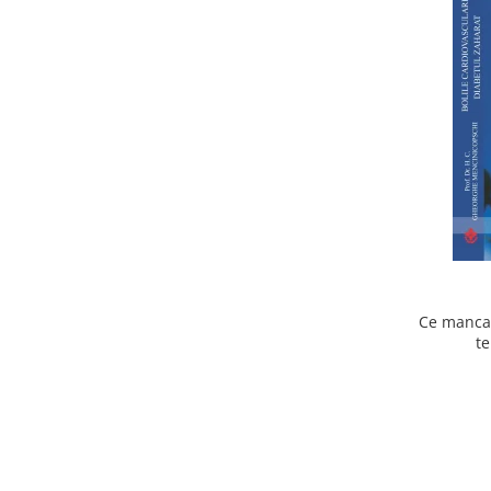
Ce mancam
te
cardiov