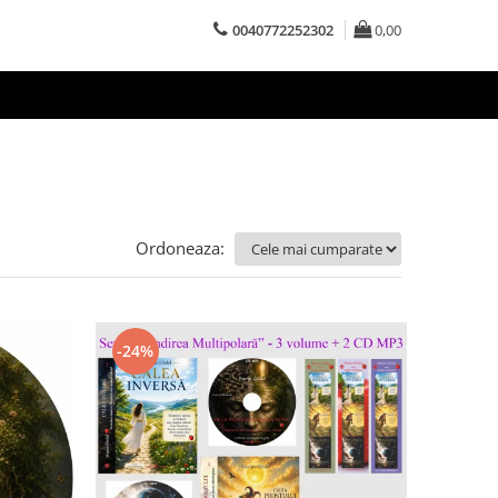
0040772252302
0,00
Ordoneaza:
-24%