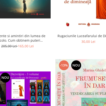
ente si amintiri din lumea de
Rugaciunile Luceafarului de 
colo. Cum obtinem puteri
30,00 Lei
rasenzoriale - cu exercitii
205,00 Lei
165,00 Lei
-13%
NOU
NOU