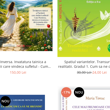
Inversa. Invatatura tainica a
Spatiul variantelor. Transur
ii care vindeca sufletul - Cum
realitatii. Gradul 1. Cum sa ne
a, durerea si renuntarea devin
intuitia si sa ne alegem s
150,00 Lei
30,00 Lei
24,00 Lei
poarta catre Dumnezeu
-17%
NOU
NOU