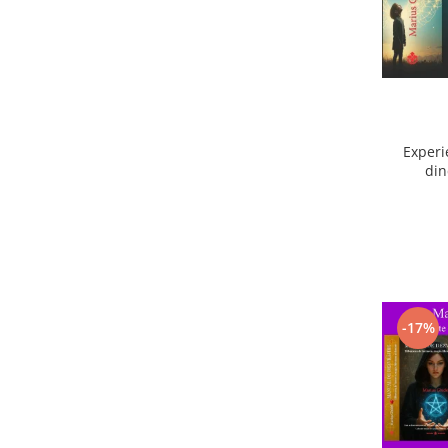
Experi
din
ext
-17%