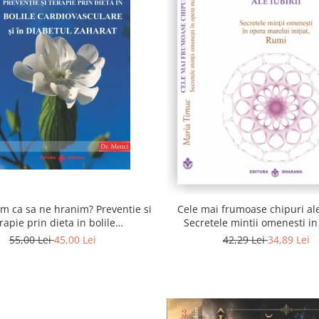
 ca sa ne hranim? Preventie si
Cele mai frumoase chipuri ale 
rapie prin dieta in bolile
Secretele mintii omenesti i
asculare si in diabetul zaharat
marelui initiat, Rumi
55,00 Lei
45,00 Lei
42,29 Lei
34,89 Lei