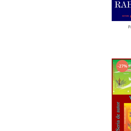
P
-27%