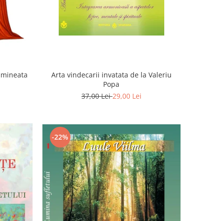
Dimineata
Arta vindecarii invatata de la Valeriu
Popa
37,00 Lei
29,00 Lei
-22%