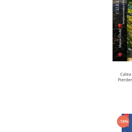
Calea 
Pierder
Pierdere
-18%