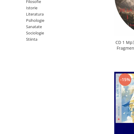
Istorie
Filosofie
Istorie
Literatura
Literatura
Psihologie
Psihologie
Sanatate
Sanatate
Sociologie
Sociologie
Stiinta
Stiinta
CD 1 Mp3
Fragment
-15%