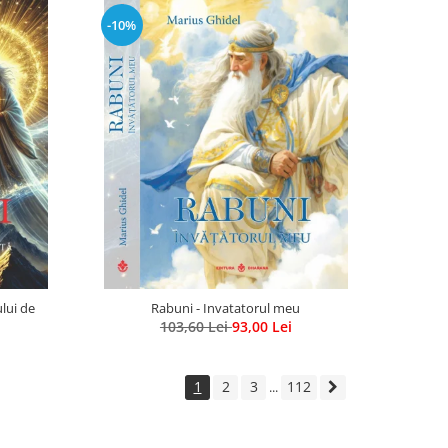
-10%
lui de
Rabuni - Invatatorul meu
103,60 Lei
93,00 Lei
1
2
3
112
...