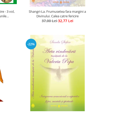
e - 3 vol,
Shangri-La. Frumusetea fara margini a
unile
Divinului. Calea catre fericire
us Ghidel
37,00 Lei
32,77 Lei
-22%