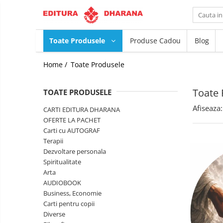
Toate Produsele
Toate Produsele
Produse Cadou
Blog
CARTI EDITURA DHARANA
Home /
Toate Produsele
OFERTE LA PACHET
Carti cu AUTOGRAF
Toate 
TOATE PRODUSELE
Terapii
Dietoterapie
Dezvoltare
Afiseaza:
CARTI EDITURA DHARANA
personala
OFERTE LA PACHET
Spiritualitate
Carti cu AUTOGRAF
Terapii
Arta
Dezvoltare personala
AUDIOBOOK
Spiritualitate
Business, Economie
Arta
Carti pentru copii
AUDIOBOOK
Diverse
Business, Economie
Carti pentru copii
Filosofie
Diverse
Istorie