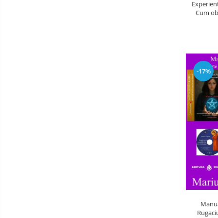
Experient
Cum obt
-17%
Manual
Rugaciu