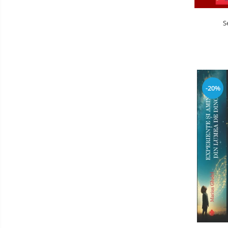
S
-20%