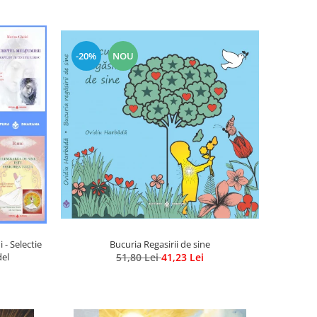
-20%
NOU
tie
Bucuria Regasirii de sine
del
51,80 Lei
41,23 Lei