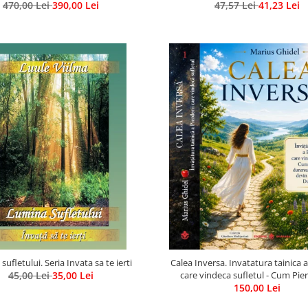
470,00 Lei
Gratuit)
390,00 Lei
47,57 Lei
a
41,23 Lei
ufletului. Seria Invata sa te ierti
Calea Inversa. Invatatura tainica a
45,00 Lei
35,00 Lei
care vindeca sufletul - Cum Pie
durerea si renuntarea devin poar
150,00 Lei
Dumnezeu