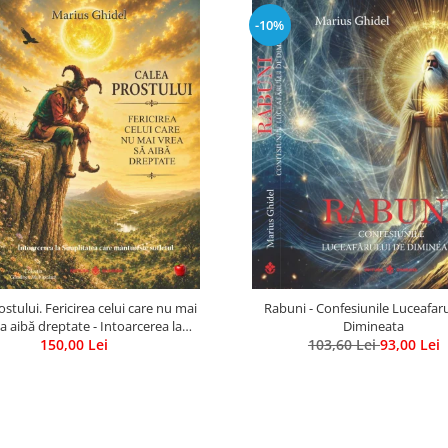
-10%
ostului. Fericirea celui care nu mai
Rabuni - Confesiunile Luceafaru
a aibă dreptate - Intoarcerea la
Dimineata
itatea care mantuieste sufletul
150,00 Lei
103,60 Lei
93,00 Lei