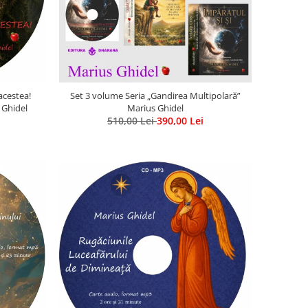
acestea!
Set 3 volume Seria „Gandirea Multipolară”
 Ghidel
Marius Ghidel
510,00 Lei
390,00 Lei