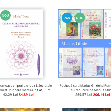
NOU
-24%
NOU
Pachet 6 carti Marius Ghidel si Rumi - Selec
rumoase chipuri ale iubirii. Secretele
si Traducere de Marius Ghi
nesti in opera marelui initiat, Rumi
269,57 Lei
206,14 Lei
42,29 Lei
34,89 Lei