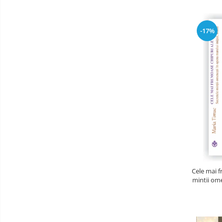
-17%
Cele mai f
mintii ome