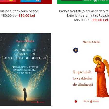
eria de autor Vadim Zeland
Pachet Noutati (Manual de dezvrajir
150,00 Lei
110,00 Lei
Experiențe și amintiri, Rugăci
Luceafarului de dimineata) - Mari
685,00 Lei
500,00 Lei