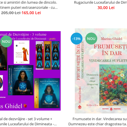
e si amintiri din lumea de dincolo.
Rugaciunile Luceafarului de Di
inem puteri extrasenzoriale - cu
30,00 Lei
205,00 Lei
exercitii
165,00 Lei
-13%
NOU
NOU
 de dezvrăjire - set 3 volume +
Frumusete in dar. Vindecarea suf
nile Luceafarului de Dimineata -
Dumnezeu este chiar dragostea ta. E