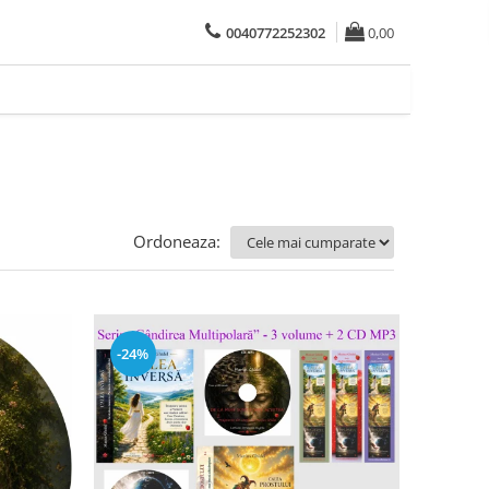
0040772252302
0,00
Ordoneaza:
-24%