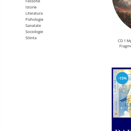
Filosofie
Literatura
Istorie
Psihologie
Literatura
Psihologie
Sanatate
Sanatate
Sociologie
Sociologie
Stiinta
Stiinta
CD 1 Mp
Fragme
-15%