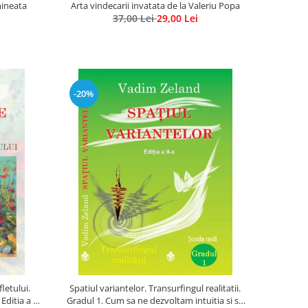
mineata
Arta vindecarii invatata de la Valeriu Popa
37,00 Lei
29,00 Lei
-20%
letului.
Spatiul variantelor. Transurfingul realitatii.
ditia a 2-
Gradul 1. Cum sa ne dezvoltam intuitia si sa