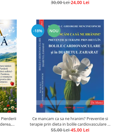
30,00 Lei
ne alegem soarta
24,00 Lei
-18%
NOU
 Pierderii
Ce mancam ca sa ne hranim? Preventie si
rderea,
terapie prin dieta in bolile cardiovasculare si
ta catre
55,00 Lei
in diabetul zaharat
45,00 Lei