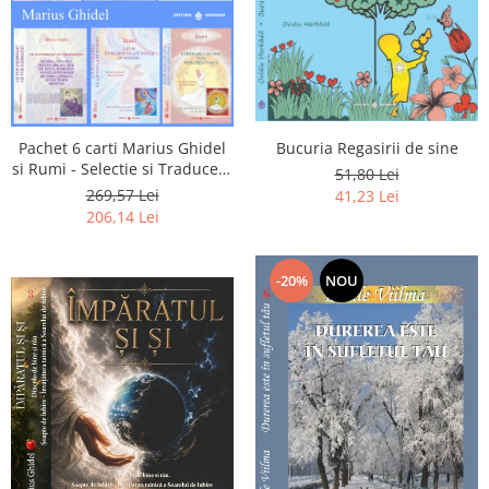
Pachet 6 carti Marius Ghidel
Bucuria Regasirii de sine
si Rumi - Selectie si Traducere
51,80 Lei
de Marius Ghidel
269,57 Lei
41,23 Lei
206,14 Lei
-20%
NOU