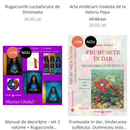
Arta vindecarii invatata de la
Rugaciunile Luceafarului de
Valeriu Popa
Dimineata
37,00 Lei
30,00 Lei
29,00 Lei
-13%
NOU
-17%
NOU
Manual de dezvrăjire - set 3
Frumusete in dar. Vindecarea
volume + Rugaciunile
sufletului. Dumnezeu este