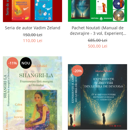
Seria de autor Vadim Zeland
Pachet Noutati (Manual de
dezvrajire - 3 vol, Experiențe
150,00 Lei
și amintiri, Rugăciunile
685,00 Lei
110,00 Lei
Luceafarului de dimineata) -
500,00 Lei
Marius Ghidel
-11%
NOU
-20%