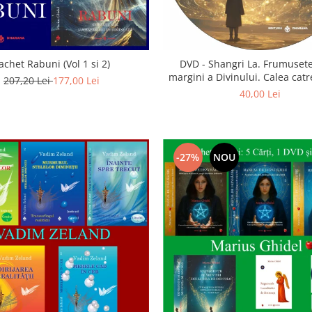
achet Rabuni (Vol 1 si 2)
DVD - Shangri La. Frumusete
margini a Divinului. Calea catre
207,20 Lei
177,00 Lei
40,00 Lei
-27%
NOU