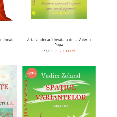
Dimineata
Arta vindecarii invatata de la Valeriu
Popa
37,00 Lei
29,00 Lei
-20%