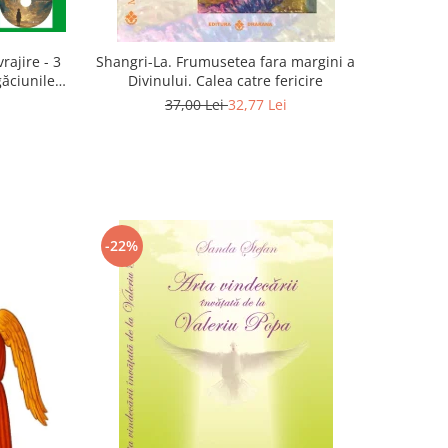
rajire - 3
Shangri-La. Frumusetea fara margini a
găciunile
Divinului. Calea catre fericire
 Marius
37,00 Lei
32,77 Lei
-22%