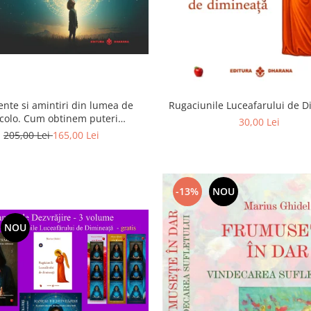
ente si amintiri din lumea de
Rugaciunile Luceafarului de 
colo. Cum obtinem puteri
30,00 Lei
rasenzoriale - cu exercitii
205,00 Lei
165,00 Lei
-13%
NOU
NOU