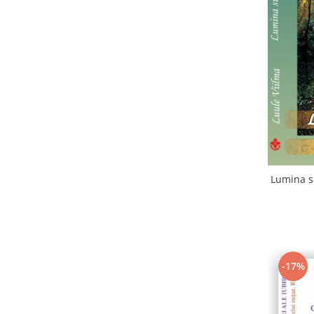
Lumina su
-17%