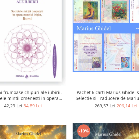
i frumoase chipuri ale iubirii.
Pachet 6 carti Marius Ghidel s
ele mintii omenesti in opera
Selectie si Traducere de Mari
marelui initiat, Rumi
42,29 Lei
34,89 Lei
269,57 Lei
206,14 Lei
-10%