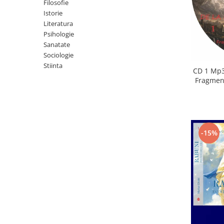
Istorie
Filosofie
Istorie
Literatura
Literatura
Psihologie
Psihologie
Sanatate
Sanatate
Sociologie
Sociologie
Stiinta
Stiinta
CD 1 Mp3
Fragment
-15%