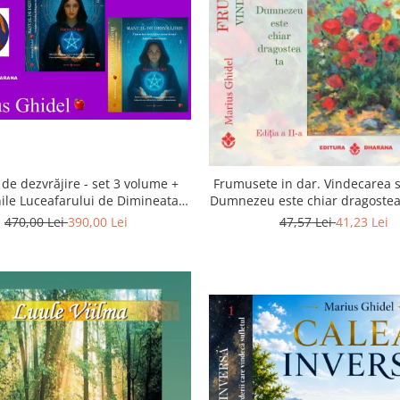
de dezvrăjire - set 3 volume +
Frumusete in dar. Vindecarea s
ile Luceafarului de Dimineata -
Dumnezeu este chiar dragostea 
Gratuit)
a 2-a
470,00 Lei
390,00 Lei
47,57 Lei
41,23 Lei