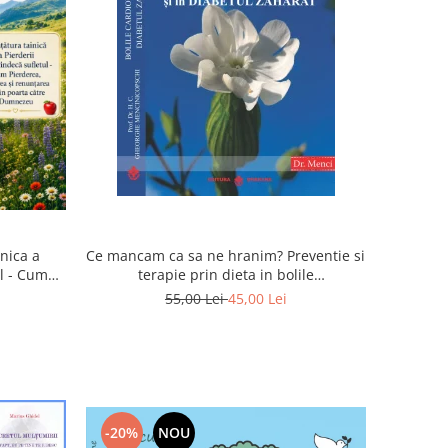
inica a
Ce mancam ca sa ne hranim? Preventie si
ul - Cum
terapie prin dieta in bolile
rea devin
cardiovasculare si in diabetul zaharat
55,00 Lei
45,00 Lei
u
-20%
NOU