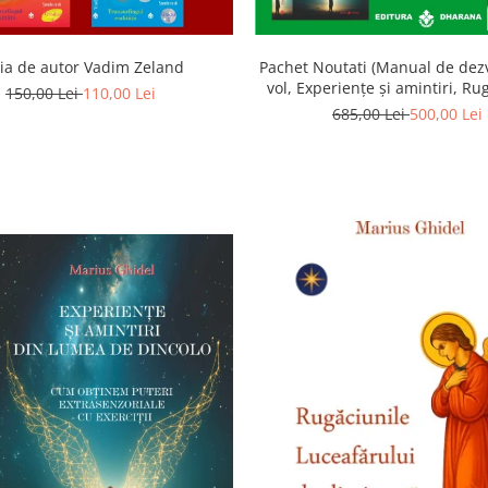
ia de autor Vadim Zeland
Pachet Noutati (Manual de dezv
vol, Experiențe și amintiri, Ru
150,00 Lei
110,00 Lei
Luceafarului de dimineata) -
685,00 Lei
500,00 Lei
Ghidel