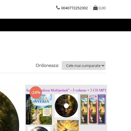
0040772252302
0,00
Ordoneaza:
-24%