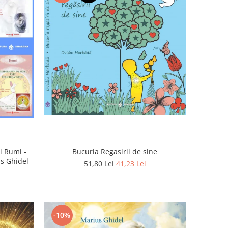
Bucuria Regasirii de sine
i Rumi -
us Ghidel
51,80 Lei
41,23 Lei
-10%