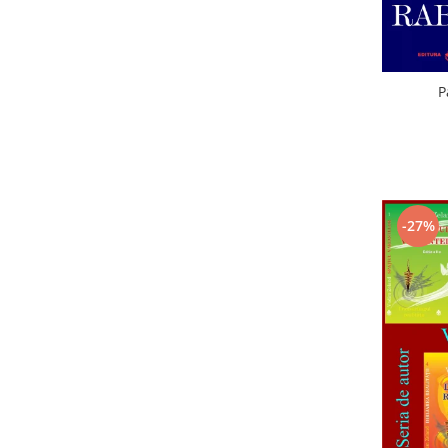
P
-27%