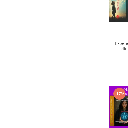
Experi
din
ext
-17%