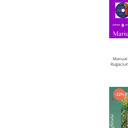
Manual 
Rugaciun
-22%