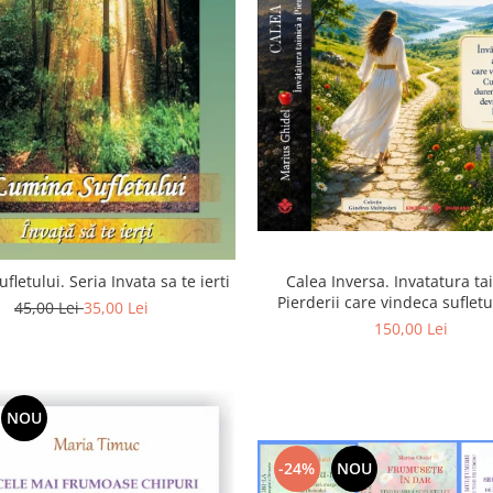
Calea Inversa. Invatatura ta
fletului. Seria Invata sa te ierti
Pierderii care vindeca suflet
45,00 Lei
35,00 Lei
Pierderea, durerea si renunta
150,00 Lei
poarta catre Dumneze
NOU
-24%
NOU