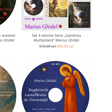
 acestea!
Set 3 volume Seria „Gandirea
us Ghidel
Multipolară” Marius Ghidel
510,00 Lei
390,00 Lei