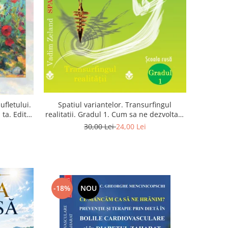
Spatiul variantelor. Transurfingul
ufletului.
realitatii. Gradul 1. Cum sa ne dezvoltam
ta. Editia
intuitia si sa ne alegem soarta
30,00 Lei
24,00 Lei
-18%
NOU