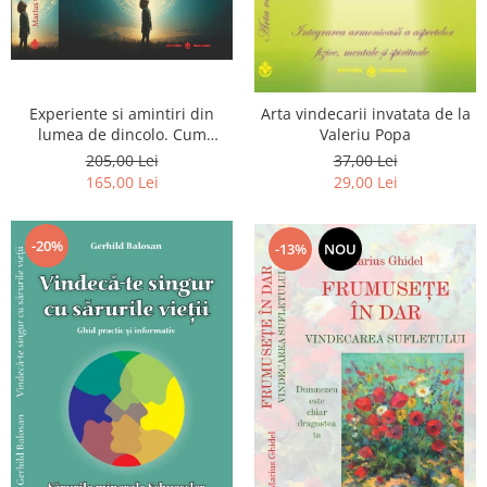
Experiente si amintiri din
Arta vindecarii invatata de la
lumea de dincolo. Cum
Valeriu Popa
obtinem puteri
205,00 Lei
37,00 Lei
extrasenzoriale - cu exercitii
165,00 Lei
29,00 Lei
-20%
-13%
NOU