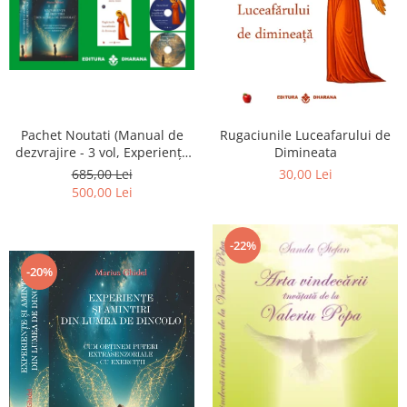
Pachet Noutati (Manual de
Rugaciunile Luceafarului de
dezvrajire - 3 vol, Experiențe
Dimineata
și amintiri, Rugăciunile
685,00 Lei
30,00 Lei
Luceafarului de dimineata) -
500,00 Lei
Marius Ghidel
-22%
-20%