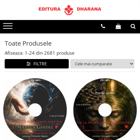
Terapii
Dietoterapie
Toate Produsele
Afiseaza:
1-
24
din
2681
produse
FILTRE