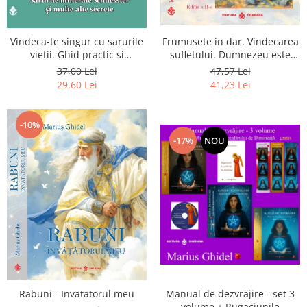
Vindeca-te singur cu sarurile
Frumusete in dar. Vindecarea
vietii. Ghid practic si
sufletului. Dumnezeu este
informativ. Sarurile minerale
chiar dragostea ta. Editia a 2-
37,00 Lei
47,57 Lei
Schuessler si multe alte
a
29,60 Lei
41,23 Lei
secrete
-10%
-17%
NOU
Rabuni - Invatatorul meu
Manual de dezvrăjire - set 3
volume + Rugaciunile