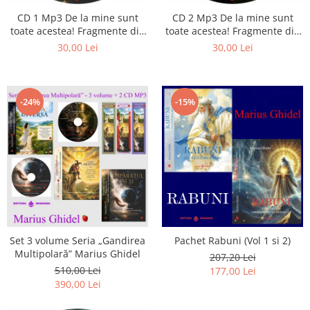
CD 1 Mp3 De la mine sunt
CD 2 Mp3 De la mine sunt
toate acestea! Fragmente din
toate acestea! Fragmente din
cărțile lui Marius Ghidel
cărțile lui Marius Ghidel
30,00 Lei
30,00 Lei
-24%
-15%
Set 3 volume Seria „Gandirea
Pachet Rabuni (Vol 1 si 2)
Multipolară” Marius Ghidel
207,20 Lei
510,00 Lei
177,00 Lei
390,00 Lei