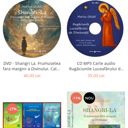
CD MP3 Carte audio
DVD - Shangri La. Frumusetea
Rugăciunile Luceafărului de
fara margini a Divinului. Calea
dimineață
catre fericire
35,00 Lei
40,00 Lei
-11%
NOU
-27%