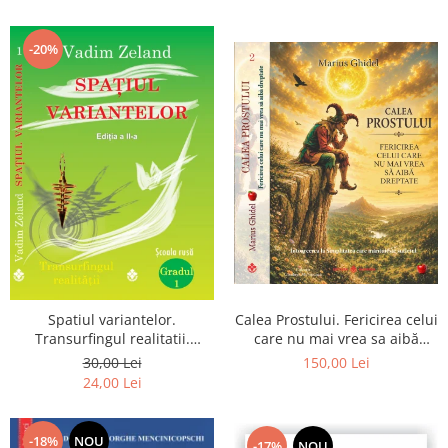
renuntarea devin poarta catre
Dumnezeu
-20%
Spatiul variantelor.
Calea Prostului. Fericirea celui
Transurfingul realitatii.
care nu mai vrea sa aibă
Gradul 1. Cum sa ne
dreptate - Intoarcerea la
30,00 Lei
150,00 Lei
dezvoltam intuitia si sa ne
Simplitatea care mantuieste
24,00 Lei
alegem soarta
sufletul
-18%
NOU
-17%
NOU