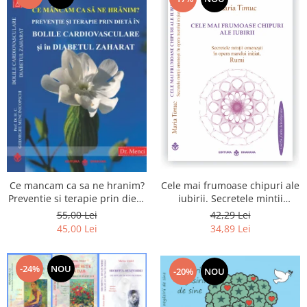
Cele mai frumoase chipuri ale
Ce mancam ca sa ne hranim?
iubirii. Secretele mintii
Preventie si terapie prin dieta
omenesti in opera marelui
in bolile cardiovasculare si in
42,29 Lei
55,00 Lei
initiat, Rumi
diabetul zaharat
34,89 Lei
45,00 Lei
-24%
NOU
-20%
NOU