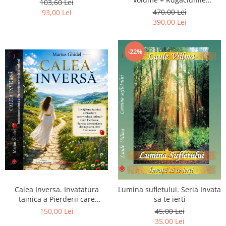
103,60 Lei
Luceafarului de Dimineata -
470,00 Lei
93,00 Lei
Gratuit)
390,00 Lei
-22%
Calea Inversa. Invatatura
Lumina sufletului. Seria Invata
tainica a Pierderii care
sa te ierti
vindeca sufletul - Cum
150,00 Lei
45,00 Lei
Pierderea, durerea si
35,00 Lei