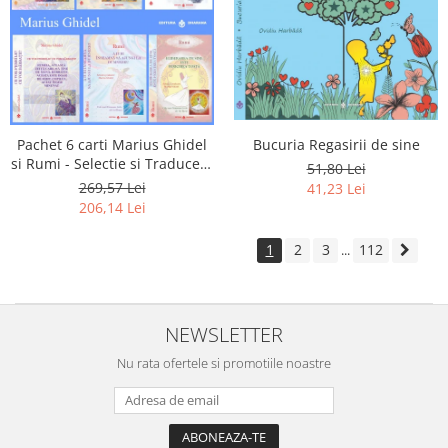
Pachet 6 carti Marius Ghidel
Bucuria Regasirii de sine
si Rumi - Selectie si Traducere
51,80 Lei
de Marius Ghidel
269,57 Lei
41,23 Lei
206,14 Lei
1
2
3
112
...
NEWSLETTER
Nu rata ofertele si promotiile noastre