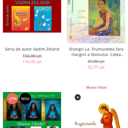
Seria de autor Vadim Zeland
Shangri-La. Frumusetea fara
margini a Divinului. Calea
150,00 Lei
catre fericire
37,00 Lei
110,00 Lei
32,77 Lei
-27%
NOU