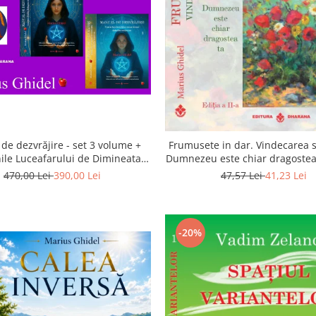
de dezvrăjire - set 3 volume +
Frumusete in dar. Vindecarea s
ile Luceafarului de Dimineata -
Dumnezeu este chiar dragostea 
Gratuit)
a 2-a
470,00 Lei
390,00 Lei
47,57 Lei
41,23 Lei
-20%