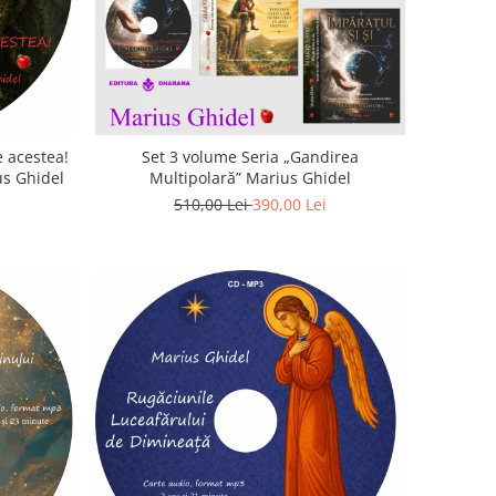
 acestea!
Set 3 volume Seria „Gandirea
us Ghidel
Multipolară” Marius Ghidel
510,00 Lei
390,00 Lei