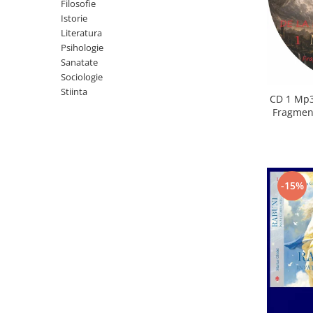
Istorie
Filosofie
Istorie
Literatura
Literatura
Psihologie
Psihologie
Sanatate
Sanatate
Sociologie
Sociologie
Stiinta
Stiinta
CD 1 Mp3
Fragment
-15%