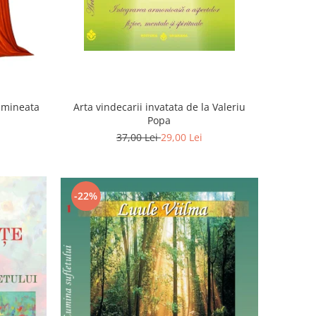
Dimineata
Arta vindecarii invatata de la Valeriu
Popa
37,00 Lei
29,00 Lei
-22%