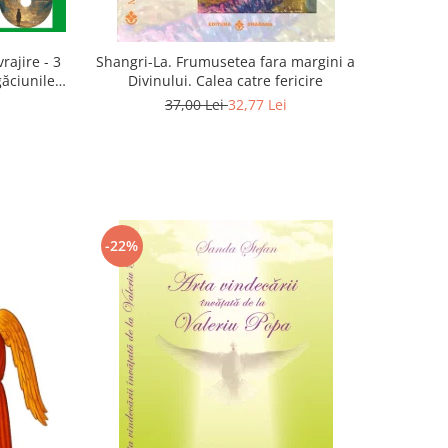
rajire - 3
Shangri-La. Frumusetea fara margini a
găciunile
Divinului. Calea catre fericire
 Marius
37,00 Lei
32,77 Lei
-22%