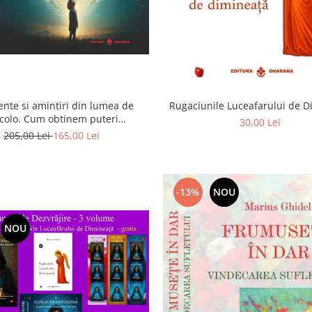
ente si amintiri din lumea de
Rugaciunile Luceafarului de 
colo. Cum obtinem puteri
30,00 Lei
rasenzoriale - cu exercitii
205,00 Lei
165,00 Lei
-13%
NOU
NOU