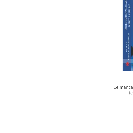
Ce mancam
te
cardiov