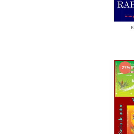
P
-27%