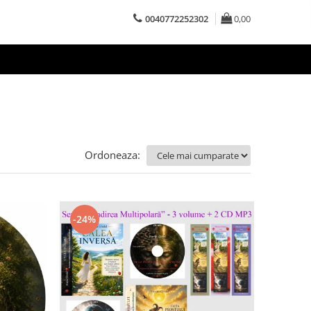
0040772252302
0,00
Ordoneaza:
-24%