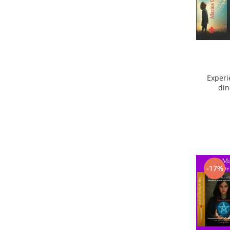
Experi
din
ext
-17%