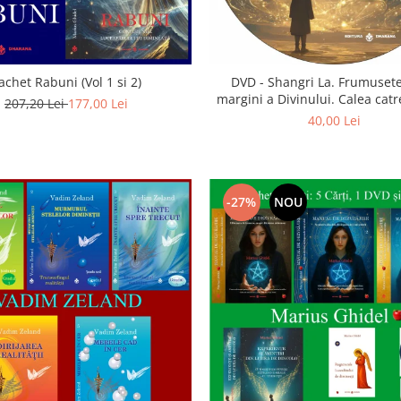
achet Rabuni (Vol 1 si 2)
DVD - Shangri La. Frumusete
margini a Divinului. Calea catre
207,20 Lei
177,00 Lei
40,00 Lei
-27%
NOU