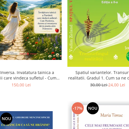
Inversa. Invatatura tainica a
Spatiul variantelor. Transur
ii care vindeca sufletul - Cum
realitatii. Gradul 1. Cum sa ne
a, durerea si renuntarea devin
intuitia si sa ne alegem s
150,00 Lei
30,00 Lei
24,00 Lei
poarta catre Dumnezeu
-17%
NOU
NOU