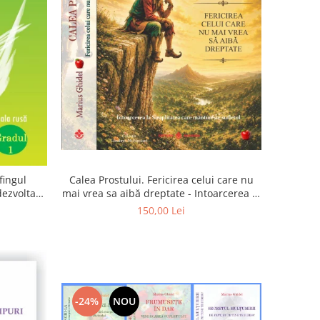
Calea Prostului. Fericirea celui care nu
fingul
mai vrea sa aibă dreptate - Intoarcerea la
 dezvoltam
Simplitatea care mantuieste sufletul
oarta
150,00 Lei
-24%
NOU