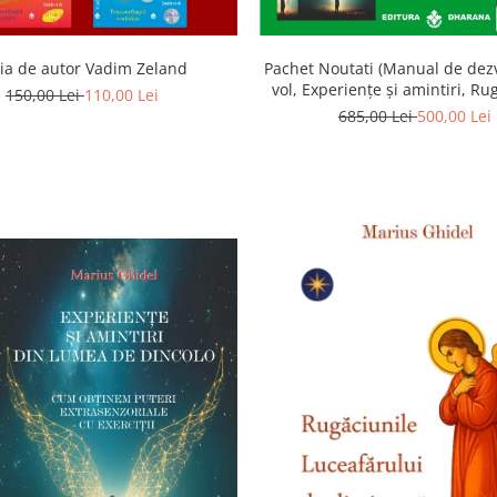
ia de autor Vadim Zeland
Pachet Noutati (Manual de dezv
vol, Experiențe și amintiri, Ru
150,00 Lei
110,00 Lei
Luceafarului de dimineata) -
685,00 Lei
500,00 Lei
Ghidel