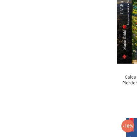
Calea 
Pierder
Pierdere
-18%