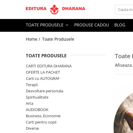
Toate Produsele
TOATE PRODUSELE
PRODUSE CADOU
BLOG
CARTI EDITURA DHARANA
Home /
Toate Produsele
OFERTE LA PACHET
Carti cu AUTOGRAF
Toate 
Terapii
TOATE PRODUSELE
Dietoterapie
Afiseaza:
CARTI EDITURA DHARANA
Dezvoltare personala
OFERTE LA PACHET
Carti cu AUTOGRAF
Spiritualitate
Terapii
Arta
Dezvoltare personala
AUDIOBOOK
Spiritualitate
Business, Economie
Arta
AUDIOBOOK
Carti pentru copii
Business, Economie
Diverse
Carti pentru copii
Filosofie
Diverse