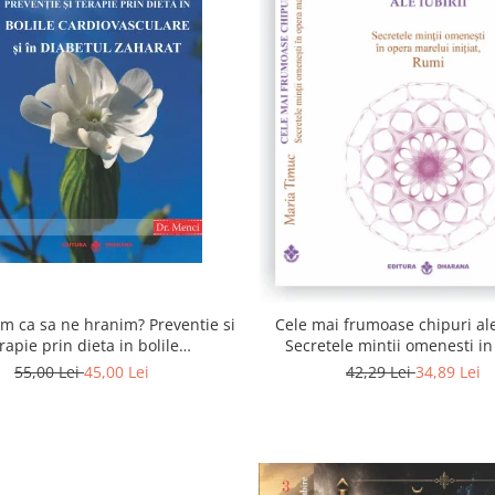
 ca sa ne hranim? Preventie si
Cele mai frumoase chipuri ale 
rapie prin dieta in bolile
Secretele mintii omenesti i
asculare si in diabetul zaharat
marelui initiat, Rumi
55,00 Lei
45,00 Lei
42,29 Lei
34,89 Lei