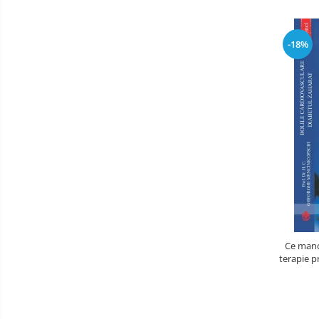
-18%
Ce manc
terapie pr