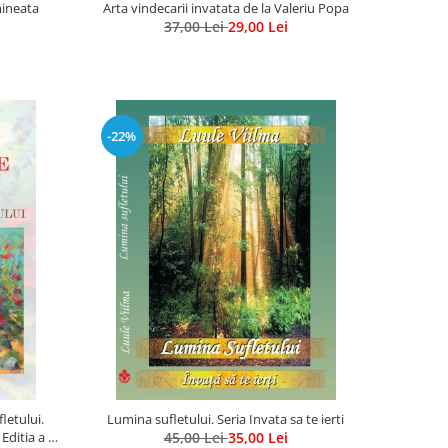
mineata
Arta vindecarii invatata de la Valeriu Popa
37,00 Lei
29,00 Lei
-22%
letului.
Lumina sufletului. Seria Invata sa te ierti
ditia a 2-
45,00 Lei
35,00 Lei