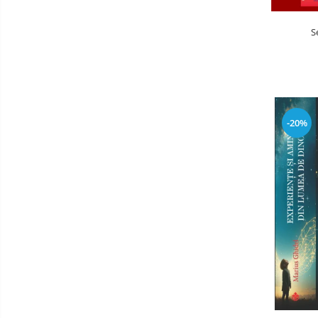
S
-20%