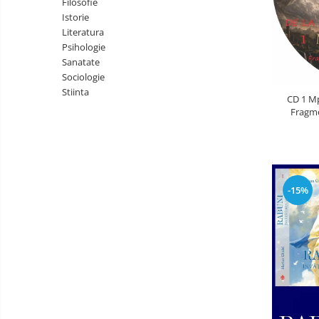
Filosofie
Literatura
Istorie
Psihologie
Literatura
Psihologie
Sanatate
Sanatate
Sociologie
Sociologie
Stiinta
Stiinta
CD 1 Mp
Fragme
-15%