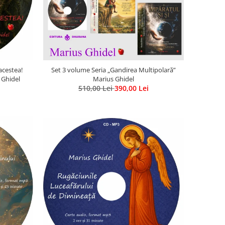
acestea!
Set 3 volume Seria „Gandirea Multipolară”
 Ghidel
Marius Ghidel
510,00 Lei
390,00 Lei