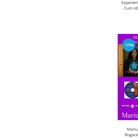
Experient
Cum obt
-17%
Manual
Rugaciu