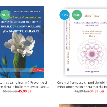
NOU
-17%
NOU
am ca sa ne hranim? Preventie si
Cele mai frumoase chipuri ale iubirii
in dieta in bolile cardiovasculare si
mintii omenesti in opera marelui in
55,00 Lei
in diabetul zaharat
45,00 Lei
42,29 Lei
34,89 Lei