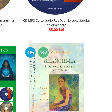
 margini a
CD MP3 Carte audio Rugăciunile Luceafărului
re
de dimineață
35,00 Lei
-11%
NOU