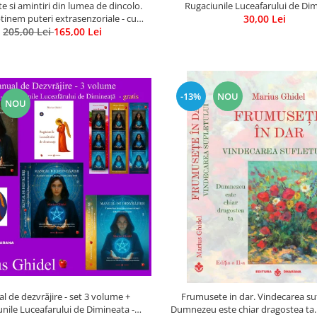
e si amintiri din lumea de dincolo.
Rugaciunile Luceafarului de Di
inem puteri extrasenzoriale - cu
30,00 Lei
205,00 Lei
exercitii
165,00 Lei
-13%
NOU
NOU
 de dezvrăjire - set 3 volume +
Frumusete in dar. Vindecarea suf
nile Luceafarului de Dimineata -
Dumnezeu este chiar dragostea ta. E