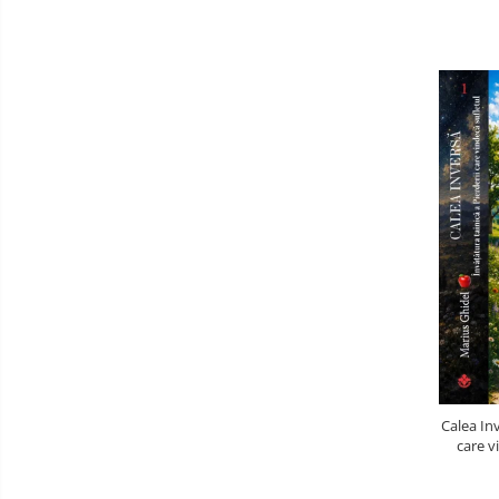
Calea Inv
care v
durerea