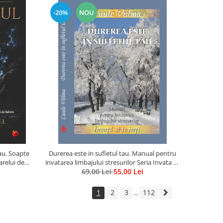
-20%
NOU
rau. Soapte
Durerea este in sufletul tau. Manual pentru
arelui de
invatarea limbajului stresurilor Seria Invata sa
69,00 Lei
te Ierti Luule Viilma
55,00 Lei
1
2
3
112
...