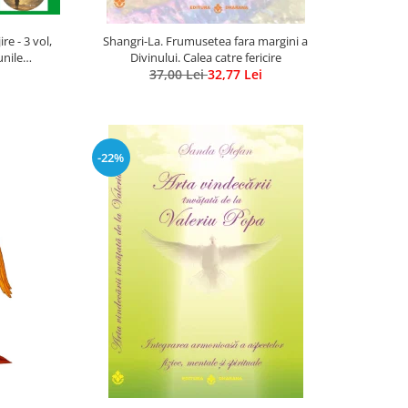
e - 3 vol,
Shangri-La. Frumusetea fara margini a
unile
Divinului. Calea catre fericire
us Ghidel
37,00 Lei
32,77 Lei
-22%