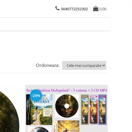
0040772252302
0,00
Ordoneaza:
-24%