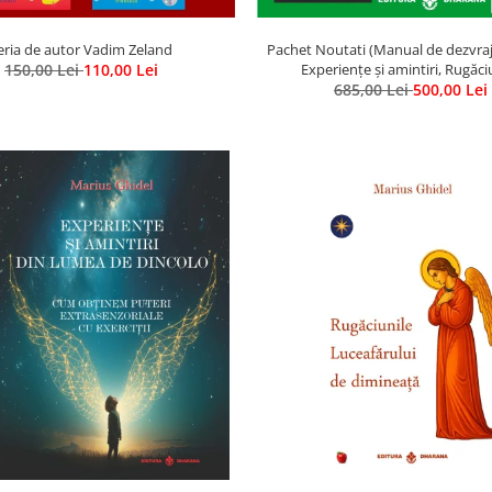
eria de autor Vadim Zeland
Pachet Noutati (Manual de dezvrajir
150,00 Lei
110,00 Lei
Experiențe și amintiri, Rugăci
Luceafarului de dimineata) - Mari
685,00 Lei
500,00 Lei