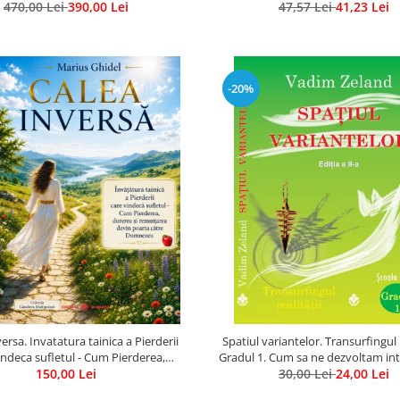
470,00 Lei
Gratuit)
390,00 Lei
47,57 Lei
a
41,23 Lei
-20%
ersa. Invatatura tainica a Pierderii
Spatiul variantelor. Transurfingul r
indeca sufletul - Cum Pierderea,
Gradul 1. Cum sa ne dezvoltam intu
 si renuntarea devin poarta catre
150,00 Lei
30,00 Lei
ne alegem soarta
24,00 Lei
Dumnezeu