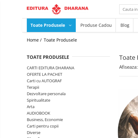
Toate Produsele
Toate Produsele
Produse Cadou
Blog
CARTI EDITURA DHARANA
Home /
Toate Produsele
OFERTE LA PACHET
Carti cu AUTOGRAF
Toate 
TOATE PRODUSELE
Terapii
Dietoterapie
Dezvoltare
Afiseaza:
CARTI EDITURA DHARANA
personala
OFERTE LA PACHET
Spiritualitate
Carti cu AUTOGRAF
Terapii
Arta
Dezvoltare personala
AUDIOBOOK
Spiritualitate
Business, Economie
Arta
Carti pentru copii
AUDIOBOOK
Diverse
Business, Economie
Carti pentru copii
Filosofie
Diverse
Istorie