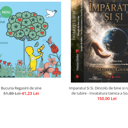
NOU
Bucuria Regasirii de sine
Imparatul Si Si. Dincolo de bine si 
51,80 Lei
41,23 Lei
de Iubire - Invatatura tainica a So
150,00 Lei
Iubire