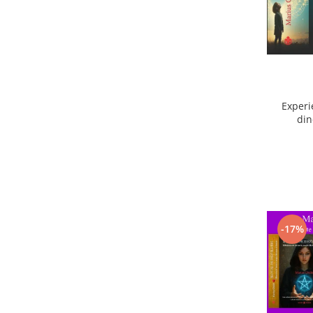
Experi
din
ext
-17%