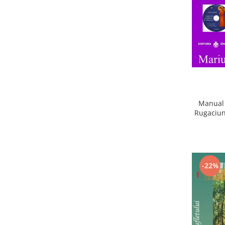
Manual 
Rugaciun
-22%