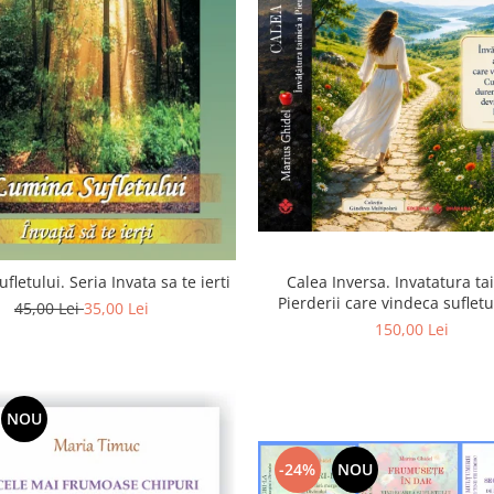
Calea Inversa. Invatatura ta
fletului. Seria Invata sa te ierti
Pierderii care vindeca suflet
45,00 Lei
35,00 Lei
Pierderea, durerea si renunta
150,00 Lei
poarta catre Dumneze
NOU
-24%
NOU