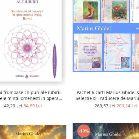
i frumoase chipuri ale iubirii.
Pachet 6 carti Marius Ghidel s
ele mintii omenesti in opera
Selectie si Traducere de Mari
marelui initiat, Rumi
42,29 Lei
34,89 Lei
269,57 Lei
206,14 Lei
-10%