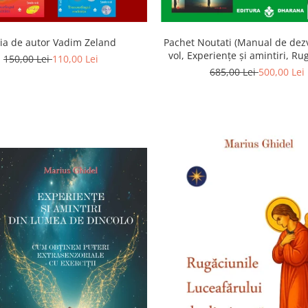
ia de autor Vadim Zeland
Pachet Noutati (Manual de dezv
vol, Experiențe și amintiri, Ru
150,00 Lei
110,00 Lei
Luceafarului de dimineata) -
685,00 Lei
500,00 Lei
Ghidel