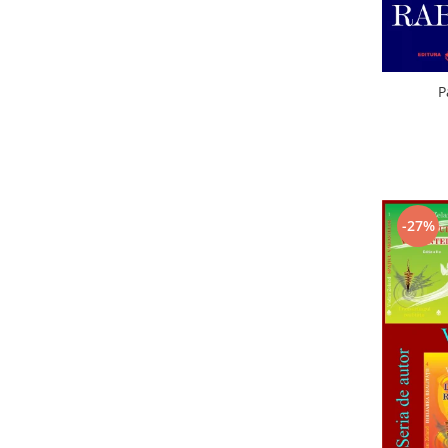
P
-27%