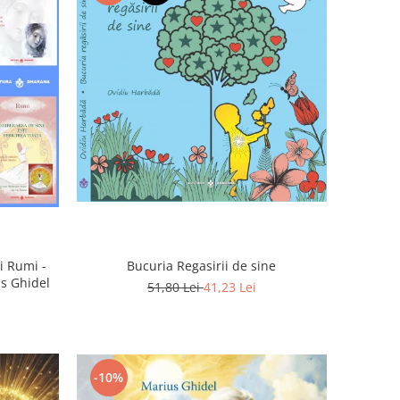
Bucuria Regasirii de sine
i Rumi -
us Ghidel
51,80 Lei
41,23 Lei
-10%