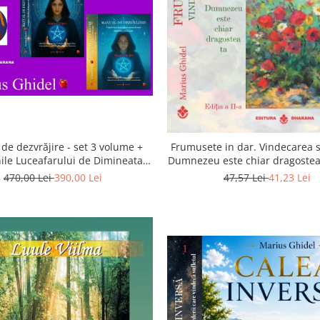
de dezvrăjire - set 3 volume +
Frumusete in dar. Vindecarea s
ile Luceafarului de Dimineata -
Dumnezeu este chiar dragostea 
Gratuit)
a 2-a
470,00 Lei
390,00 Lei
47,57 Lei
41,23 Lei