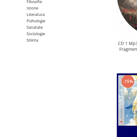
Istorie
Filosofie
Istorie
Literatura
Literatura
Psihologie
Psihologie
Sanatate
Sanatate
Sociologie
Sociologie
Stiinta
Stiinta
CD 1 Mp3
Fragment
-15%