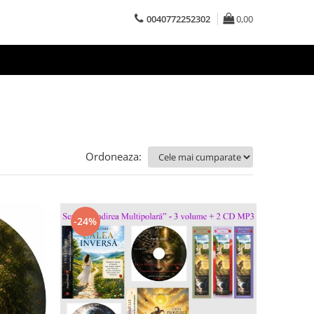
0040772252302
0,00
Ordoneaza:
-24%