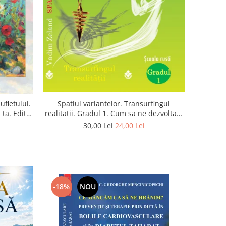
Spatiul variantelor. Transurfingul
ufletului.
realitatii. Gradul 1. Cum sa ne dezvoltam
ta. Editia
intuitia si sa ne alegem soarta
30,00 Lei
24,00 Lei
-18%
NOU