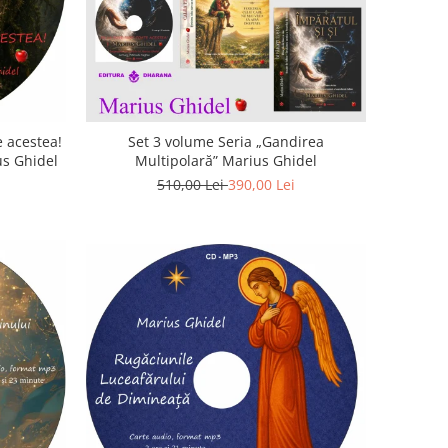
 acestea!
Set 3 volume Seria „Gandirea
us Ghidel
Multipolară” Marius Ghidel
510,00 Lei
390,00 Lei