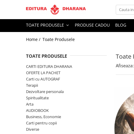
Toate Produsele
TOATE PRODUSELE
PRODUSE CADOU
BLOG
CARTI EDITURA DHARANA
Home /
Toate Produsele
OFERTE LA PACHET
Carti cu AUTOGRAF
Toate 
Terapii
TOATE PRODUSELE
Dietoterapie
Afiseaza:
CARTI EDITURA DHARANA
Dezvoltare personala
OFERTE LA PACHET
Carti cu AUTOGRAF
Spiritualitate
Terapii
Arta
Dezvoltare personala
AUDIOBOOK
Spiritualitate
Business, Economie
Arta
AUDIOBOOK
Carti pentru copii
Business, Economie
Diverse
Carti pentru copii
Filosofie
Diverse