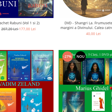
achet Rabuni (Vol 1 si 2)
DVD - Shangri La. Frumusete
margini a Divinului. Calea catre
207,20 Lei
177,00 Lei
40,00 Lei
-27%
NOU