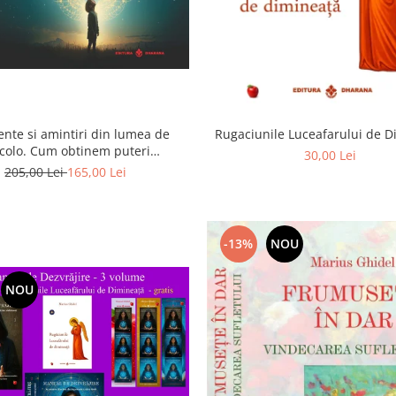
ente si amintiri din lumea de
Rugaciunile Luceafarului de 
colo. Cum obtinem puteri
30,00 Lei
rasenzoriale - cu exercitii
205,00 Lei
165,00 Lei
-13%
NOU
NOU