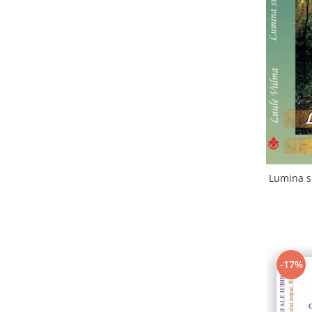
Lumina su
-17%