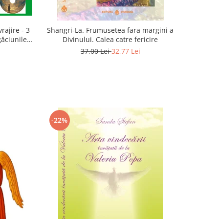
rajire - 3
Shangri-La. Frumusetea fara margini a
găciunile
Divinului. Calea catre fericire
 Marius
37,00 Lei
32,77 Lei
-22%