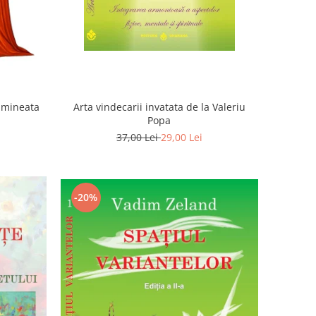
Dimineata
Arta vindecarii invatata de la Valeriu
Popa
37,00 Lei
29,00 Lei
-20%