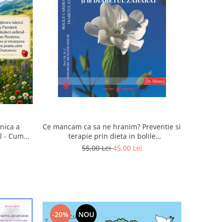
inica a
Ce mancam ca sa ne hranim? Preventie si
ul - Cum
terapie prin dieta in bolile
rea devin
cardiovasculare si in diabetul zaharat
55,00 Lei
45,00 Lei
u
-20%
NOU