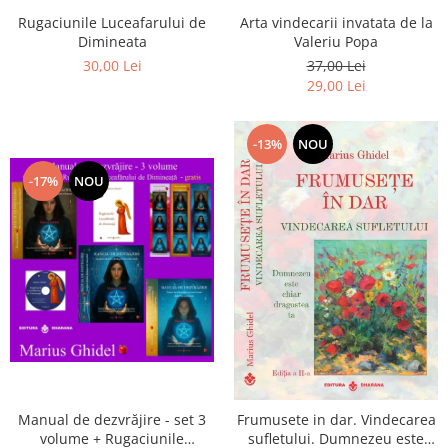
Arta vindecarii invatata de la
Rugaciunile Luceafarului de
Valeriu Popa
Dimineata
37,00 Lei
30,00 Lei
29,00 Lei
-13%
NOU
-17%
NOU
Manual de dezvrăjire - set 3
Frumusete in dar. Vindecarea
volume + Rugaciunile
sufletului. Dumnezeu este