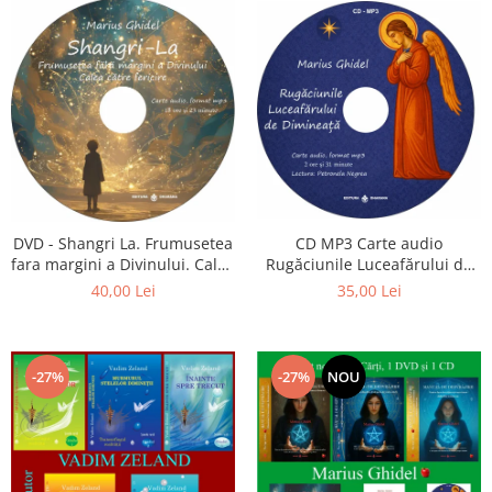
CD MP3 Carte audio
DVD - Shangri La. Frumusetea
Rugăciunile Luceafărului de
fara margini a Divinului. Calea
dimineață
catre fericire
35,00 Lei
40,00 Lei
-27%
-27%
NOU