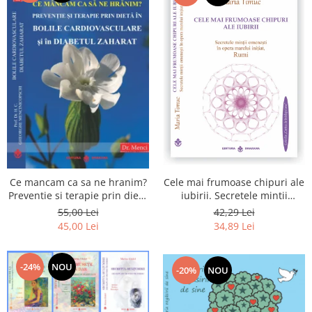
Cele mai frumoase chipuri ale
Ce mancam ca sa ne hranim?
iubirii. Secretele mintii
Preventie si terapie prin dieta
omenesti in opera marelui
in bolile cardiovasculare si in
42,29 Lei
55,00 Lei
initiat, Rumi
diabetul zaharat
34,89 Lei
45,00 Lei
-24%
NOU
-20%
NOU