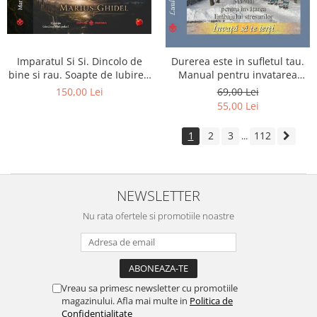
Imparatul Si Si. Dincolo de
Durerea este in sufletul tau.
bine si rau. Soapte de Iubire -
Manual pentru invatarea
Invatatura tainica a Soarelui
limbajului stresurilor Seria
150,00 Lei
69,00 Lei
de Iubire
Invata sa te Ierti Luule Viilma
55,00 Lei
1
2
3
112
...
NEWSLETTER
Nu rata ofertele si promotiile noastre
Vreau sa primesc newsletter cu promotiile
magazinului. Afla mai multe in
Politica de
Confidentialitate