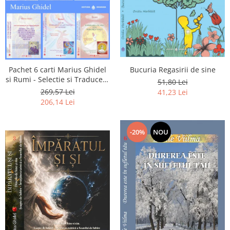
Pachet 6 carti Marius Ghidel
Bucuria Regasirii de sine
si Rumi - Selectie si Traducere
51,80 Lei
de Marius Ghidel
269,57 Lei
41,23 Lei
206,14 Lei
-20%
NOU