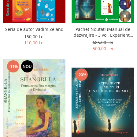
Seria de autor Vadim Zeland
Pachet Noutati (Manual de
dezvrajire - 3 vol, Experiențe
150,00 Lei
și amintiri, Rugăciunile
685,00 Lei
110,00 Lei
Luceafarului de dimineata) -
500,00 Lei
Marius Ghidel
-11%
NOU
-20%