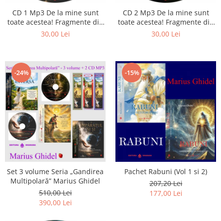
Istorie
CD 1 Mp3 De la mine sunt
CD 2 Mp3 De la mine sunt
Literatura
toate acestea! Fragmente din
toate acestea! Fragmente din
Psihologie
cărțile lui Marius Ghidel
cărțile lui Marius Ghidel
30,00 Lei
30,00 Lei
Sanatate
Sociologie
Stiinta
-24%
-15%
Set 3 volume Seria „Gandirea
Pachet Rabuni (Vol 1 si 2)
Multipolară” Marius Ghidel
207,20 Lei
510,00 Lei
177,00 Lei
390,00 Lei