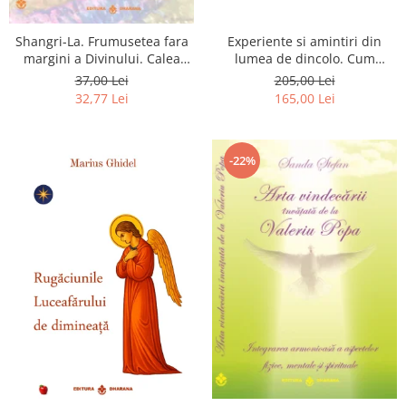
Shangri-La. Frumusetea fara
Experiente si amintiri din
margini a Divinului. Calea
lumea de dincolo. Cum
catre fericire
obtinem puteri
37,00 Lei
205,00 Lei
extrasenzoriale - cu exercitii
32,77 Lei
165,00 Lei
-22%