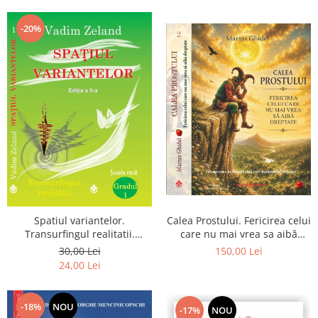
Dumnezeu
-20%
Spatiul variantelor.
Calea Prostului. Fericirea celui
Transurfingul realitatii.
care nu mai vrea sa aibă
Gradul 1. Cum sa ne
dreptate - Intoarcerea la
30,00 Lei
150,00 Lei
dezvoltam intuitia si sa ne
Simplitatea care mantuieste
24,00 Lei
alegem soarta
sufletul
-18%
NOU
-17%
NOU