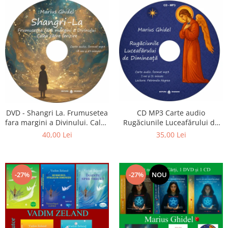
CD MP3 Carte audio
DVD - Shangri La. Frumusetea
Rugăciunile Luceafărului de
fara margini a Divinului. Calea
dimineață
catre fericire
35,00 Lei
40,00 Lei
-27%
-27%
NOU