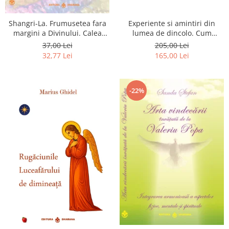
Shangri-La. Frumusetea fara
Experiente si amintiri din
margini a Divinului. Calea
lumea de dincolo. Cum
catre fericire
obtinem puteri
37,00 Lei
205,00 Lei
extrasenzoriale - cu exercitii
32,77 Lei
165,00 Lei
-22%