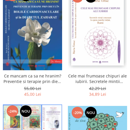
Cele mai frumoase chipuri ale
Ce mancam ca sa ne hranim?
iubirii. Secretele mintii
Preventie si terapie prin dieta
omenesti in opera marelui
in bolile cardiovasculare si in
42,29 Lei
55,00 Lei
initiat, Rumi
diabetul zaharat
34,89 Lei
45,00 Lei
-24%
NOU
-20%
NOU