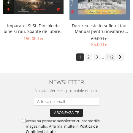
Imparatul Si Si. Dincolo de
Durerea este in sufletul tau.
bine si rau. Soapte de Iubire -
Manual pentru invatarea
Invatatura tainica a Soarelui
limbajului stresurilor Seria
150,00 Lei
69,00 Lei
de Iubire
Invata sa te Ierti Luule Viilma
55,00 Lei
1
2
3
112
...
NEWSLETTER
Nu rata ofertele si promotiile noastre
Vreau sa primesc newsletter cu promotiile
magazinului. Afla mai multe in
Politica de
Confidentialitate