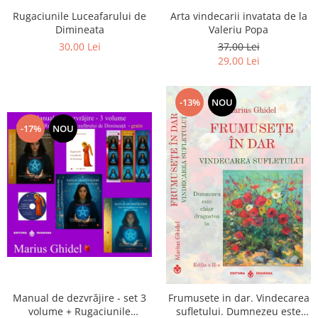
Arta vindecarii invatata de la
Rugaciunile Luceafarului de
Valeriu Popa
Dimineata
37,00 Lei
30,00 Lei
29,00 Lei
-13%
NOU
-17%
NOU
Manual de dezvrăjire - set 3
Frumusete in dar. Vindecarea
volume + Rugaciunile
sufletului. Dumnezeu este