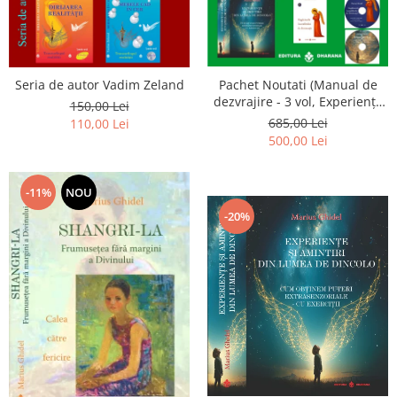
Seria de autor Vadim Zeland
Pachet Noutati (Manual de
dezvrajire - 3 vol, Experiențe
150,00 Lei
și amintiri, Rugăciunile
685,00 Lei
110,00 Lei
Luceafarului de dimineata) -
500,00 Lei
Marius Ghidel
-11%
NOU
-20%