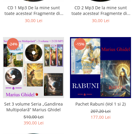
CD 1 Mp3 De la mine sunt
CD 2 Mp3 De la mine sunt
toate acestea! Fragmente din
toate acestea! Fragmente din
cărțile lui Marius Ghidel
cărțile lui Marius Ghidel
30,00 Lei
30,00 Lei
-24%
-15%
Set 3 volume Seria „Gandirea
Pachet Rabuni (Vol 1 si 2)
Multipolară” Marius Ghidel
207,20 Lei
510,00 Lei
177,00 Lei
390,00 Lei