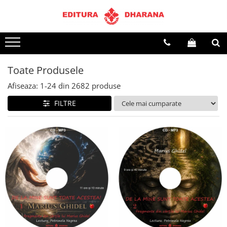
Terapii
Dietoterapie
Toate Produsele
Afiseaza:
1-
24
din
2682
produse
FILTRE