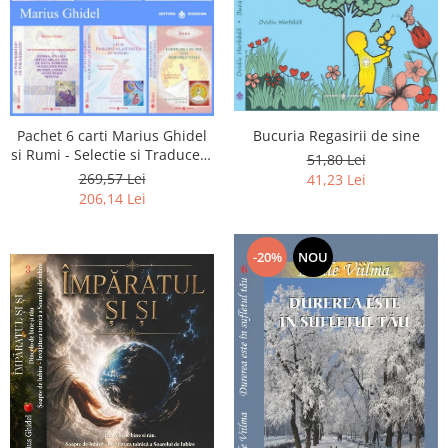
Pachet 6 carti Marius Ghidel
Bucuria Regasirii de sine
si Rumi - Selectie si Traducere
51,80 Lei
de Marius Ghidel
269,57 Lei
41,23 Lei
206,14 Lei
-20%
NOU