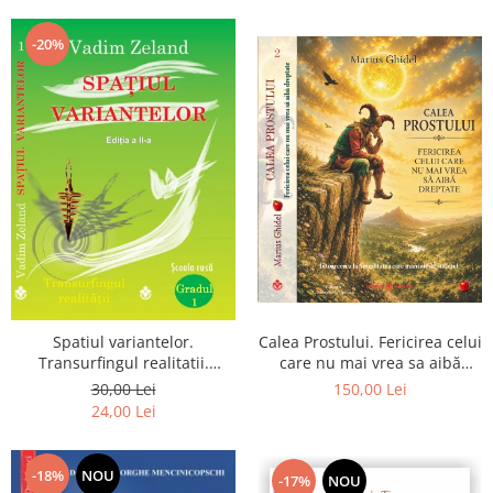
Dumnezeu
-20%
Spatiul variantelor.
Calea Prostului. Fericirea celui
Transurfingul realitatii.
care nu mai vrea sa aibă
Gradul 1. Cum sa ne
dreptate - Intoarcerea la
30,00 Lei
150,00 Lei
dezvoltam intuitia si sa ne
Simplitatea care mantuieste
24,00 Lei
alegem soarta
sufletul
-18%
NOU
-17%
NOU